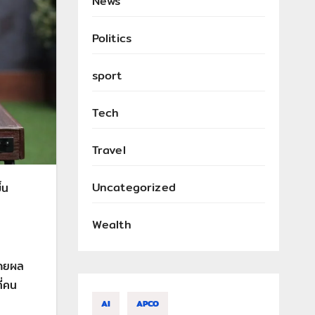
News
Politics
sport
Tech
Travel
Uncategorized
้น
Wealth
โดยผล
ี่คน
AI
APCO