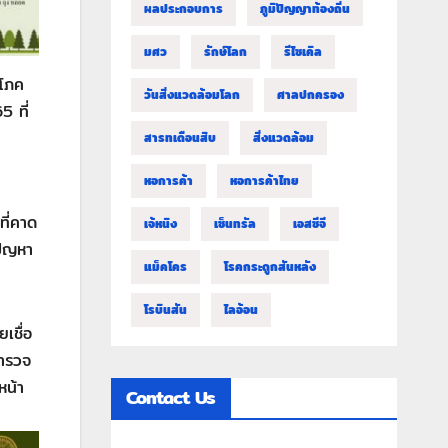
ผลประกอบการ
ภูมิปัญญาท้องถิ่น
มศว
รักษ์โลก
รีไซเคิล
ปโภค
วันสิ่งแวดล้อมโลก
ศาลปกครอง
5 ที่
สารทเดือนสิบ
สิ่งแวดล้อม
หอการค้า
หอการค้าไทย
ที่คาด
เจ้หนิง
เซ็นทรัล
เอสซีจี
ปัญหา
แม็คโคร
โรคกระดูกสันหลัง
โรบินสัน
ไลอ้อน
เชื่อ
สำรวจ
หน้า
Contact Us