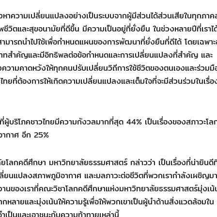
องหาความเปลี่ยนแปลงอย่างเป็นระบบจากผู้มีส่วนได้ส่วนเสียในทุกภาค
วิตและสุขอนามัยที่ดีขึ้น มีความเป็นอยู่ที่ยั่งยืน ในช่วงหลายปีที่เราได
สามารถนำไปใช้เพื่อกำหนดแผนของการพัฒนาที่ยั่งยืนที่ดีได้ โดยเฉพาะ
าทสำคัญและมีอิทธิพลต่อข้อกำหนดและการเปลี่ยนแปลงที่สำคัญ และ
ความคาดหวังให้ทุกคนปรับเปลี่ยนวิถีการใช้ชีวิตของตนเองและร่วมมื
ไทยที่ต้องการให้เกิดความเปลี่ยนแปลงและเต็มใจที่จะมีส่วนร่วมในเรื่
่ผู้บริโภคชาวไทยมีความกังวลมากที่สุด 44% เป็นเรื่องของสภาวะโลก
อากาศ อีก 25%
คดีศึกษา มหาวิทยาลัยธรรมศาสตร์ กล่าวว่า เป็นเรื่องที่น่ายินดีที่
ี่ยนแปลงสภาพภูมิอากาศ และมลภาวะต่อชีวิตที่พวกเรากำลังเผชิญมา
านของเราที่คณะวิชาโลกคดีศึกษาแห่งมหาวิทยาลัยธรรมศาสตร์มุ่งเน้น
หลายและมุ่งเน้นให้ความรู้เพื่อให้พวกเขาเป็นผู้นำด้านสิ่งแวดล้อมใน
เป็นและเอาชนะกับความท้าทายเหล่านี้