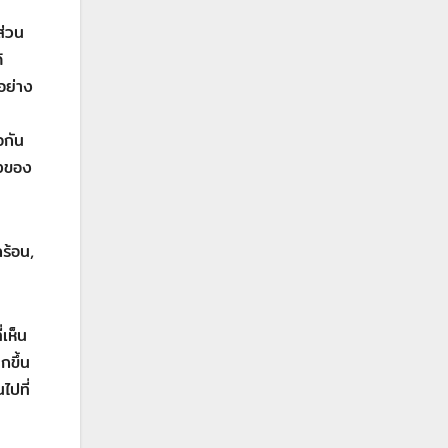
ส่วน
้
อย่าง
อกัน
องของ
ร้อน,
เห็น
กขึ้น
ไปที่