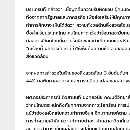
มร.แกรนท์ กล่าวว่า เมื่อพูดถึงความรับผิดชอบ ผู้คนม
ทั้งจากภาครัฐบาลและภาคธุรกิจ เพื่อส่งเสริมให้มีคุณภาพชี
ทำการศึกษาจะเห็นได้ชัดว่า ความกังวลด้านสิ่งแวดล้อม
ยิ่งสำหรับประเทศไทย คนไทยคาดหวังว่ารัฐบาลจะมีบทบ
ต้องการให้คนไทยมีความรับผิดชอบเท่าเทียมกันและสร้าง
ในเรื่องนี้ ผลการศึกษานี้ทำให้เห็นถึงความชัดเจนของคน
สิ่งแวดล้อม
จากผลการสำรวจในด้านของสิ่งแวดล้อม 3 อันดับต้นๆ ที
44% มลพิษทางอากาศ และการเปลี่ยนแปลงของสภาพ
ผศ.ดร.ประภาภรณ์ ติวยานนท์ มงคลวนิช คณบดีวิทยาลัยโลก
ว่าคนไทยตระหนักถึงภัยคุกคามจากภาวะโลกร้อน การเปล
แม้ว่าต้องเผชิญกับความท้าทายอื่นๆ อีกมากมายก็ตาม ง
การทำความเข้าใจ ความท้าทายต่างๆ ผ่านสาขาวิชาที่หลาก
อนาคต สามารถขับเคลื่อนการเปลี่ยนแปลงทางสังคมที่จำ