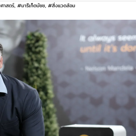
ศาสตร์
,
#มารืเก็ตบัซซ
,
#สิ่งแวดล้อม