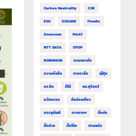
Carbon Neutrality
CSR
ESG
ESG100
Flowfix
Genesenn
MAAT
NTT DATA
OTOP
ROBINSON
กรมอนามัย
ความยั่งยืน
ชาตรามือ
ญี่ปุ่น
ดร.นิด
ดีโด้
ตม.สุรินทร์
นวัตกรรม
นักท่องเที่ยว
บรรจุภัณฑ์
บางจากฯ
บิ๊กต่อ
บิ๊กต่าย
บิ๊กโจ๊ก
ปวดหลัง