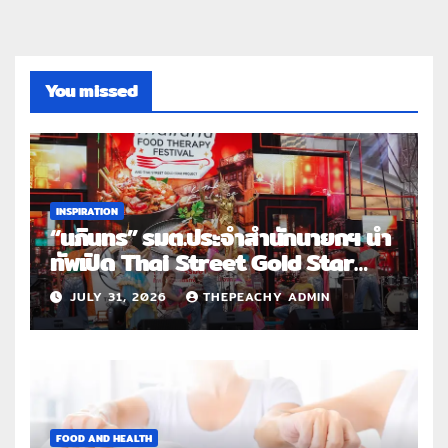
You missed
INSPIRATION
“นภินทร” รมต.ประจำสำนักนายกฯ นำ
ทัพเปิด Thai Street Gold Star
Roadshow 3 จังหวัดต้นแบบ
JULY 31, 2026
THEPEACHY ADMIN
FOOD AND HEALTH