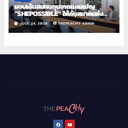
มอบเงินสมทบทุนจากแคมเปญ
“SHEPOSSIBLE” ให้กับสมาคมส่ง
เสริมสถานภาพสตรีฯ เนื่องในวันสตรี
JULY 24, 2026
THEPEACHY ADMIN
สากล 2569