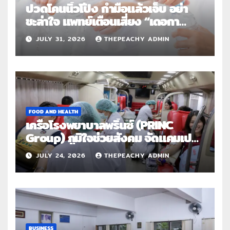
ปวดโคนนิ้วโป้ง กำมือแล้วเจ็บ อย่า
ชะล่าใจ แพทย์เตือนเสี่ยง “เดอกา
แวง” โรคปลอกหุ้มเอ็นอักเสบจากการ
JULY 31, 2026
THEPEACHY ADMIN
ใช้งานซ้ำ
FOOD AND HEALTH
เครือโรงพยาบาลพริ้นซ์ (PRINC
Group) ภูมิใจช่วยสังคม จัดแคมเปญ
ใหญ่ระดับประเทศ “PRINC ผสาน :
JULY 24, 2026
THEPEACHY ADMIN
สานต่อการให้ไม่สิ้นสุด”
BUSINESS