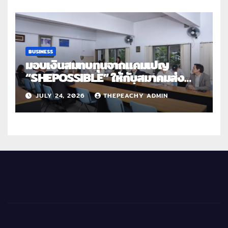
BUSINESS
มอบเงินสมทบทุนจากแคมเปญ
“SHEPOSSIBLE” ให้กับสมาคมส่ง
เสริมสถานภาพสตรีฯ เนื่องในวันสตรี
JULY 24, 2026
THEPEACHY ADMIN
สากล 2569