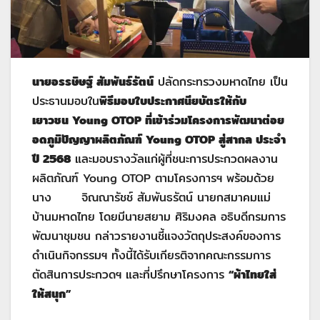
นายอรรษิษฐ์ สัมพันธ์รัตน์
ปลัดกระทรวงมหาดไทย เป็น
ประธานมอบใน
พิธีมอบใบประกาศนียบัตร
ให้กับ
เยาวชน
Young
OTOP ที่เข้าร่วม
โครงการพัฒนาต่อย
อดภูมิปัญญาผลิตภัณฑ์
Young OTOP สู่สากล ประจำ
ปี 2568
และมอบรางวัลแก่ผู้ที่ชนะการประกวดผลงาน
ผลิตภัณฑ์ Young OTOP ตามโครงการฯ พร้อมด้วย
นาง จิณณารัชช์ สัมพันธรัตน์ นายกสมาคมแม่
บ้านมหาดไทย โดยมีนายสยาม ศิริมงคล อธิบดีกรมการ
พัฒนาชุมชน กล่าวรายงานชี้แจงวัตถุประสงค์ของการ
ดำเนินกิจกรรมฯ ทั้งนี้ได้รับเกียรติจากคณะกรรมการ
ตัดสินการประกวดฯ และที่ปรึกษาโครงการ
“ผ้าไทยใส่
ให้สนุก”