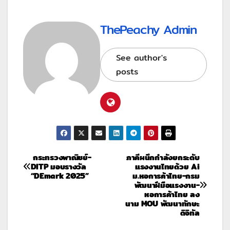
ThePeachy Admin
See author's
posts
กระทรวงพาณิชย์-
ภาคีผนึกกำลังยกระดับ
DITP มอบรางวัล
แรงงานไทยด้วย Ai
“DEmark 2025”
ม.หอการค้าไทย-กรม
พัฒนาฝีมือแรงงาน-
หอการค้าไทย ลง
นาม MOU พัฒนาทักษะ
ดิจิทัล