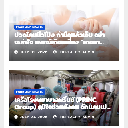
FOOD AND HEALTH
ปวดโคนนิ้วโป้ง กำมือแล้วเจ็บ อย่า
ชะล่าใจ แพทย์เตือนเสี่ยง “เดอกา
แวง” โรคปลอกหุ้มเอ็นอักเสบจากการ
JULY 31, 2026
THEPEACHY ADMIN
ใช้งานซ้ำ
FOOD AND HEALTH
เครือโรงพยาบาลพริ้นซ์ (PRINC
Group) ภูมิใจช่วยสังคม จัดแคมเปญ
ใหญ่ระดับประเทศ “PRINC ผสาน :
JULY 24, 2026
THEPEACHY ADMIN
สานต่อการให้ไม่สิ้นสุด”