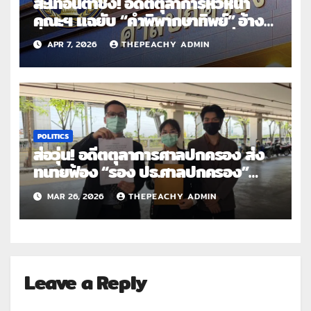
สะเทือนตาชั่ง! อดีตตุลาการหัวหน้า
คณะฯ แฉยับ “คำพิพากษาทิพย์” อ้าง
ชื่อคนเกษียณลงนามย้อนหลัง ยื่นฟ้อง
APR 7, 2026
THEPEACHY ADMIN
ศาลอาญาคดีทุจริตฯ-จี้ประธานศาล
ปกครองสูงสุดสอบวินัยร้ายแรง รอง
ประธานฯ
POLITICS
ส่อวุ่น! อดีตตุลาการศาลปกครอง ส่ง
ทนายฟ้อง “รอง ปธ.ศาลปกครอง”
รับรองคำพิพากษาเป็นเท็จ ระบุ ไม่ได้
MAR 26, 2026
THEPEACHY ADMIN
ร่วมประชุมและมีมติคดี “บิ๊กโจ๊ก” ฟ้อง
“บิ๊กต่าย” เหตุเกษียณราชการไปก่อน
Leave a Reply