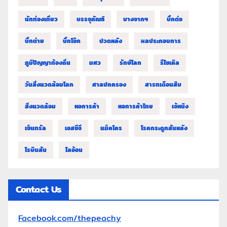
นักท่องเที่ยว
บรรจุภัณฑ์
บางจากฯ
บิ๊กต่อ
บิ๊กต่าย
บิ๊กโจ๊ก
ปวดหลัง
ผลประกอบการ
ภูมิปัญญาท้องถิ่น
มศว
รักษ์โลก
รีไซเคิล
วันสิ่งแวดล้อมโลก
ศาลปกครอง
สารทเดือนสิบ
สิ่งแวดล้อม
หอการค้า
หอการค้าไทย
เจ้หนิง
เซ็นทรัล
เอสซีจี
แม็คโคร
โรคกระดูกสันหลัง
โรบินสัน
ไลอ้อน
Contact Us
Facebook.com/thepeachy