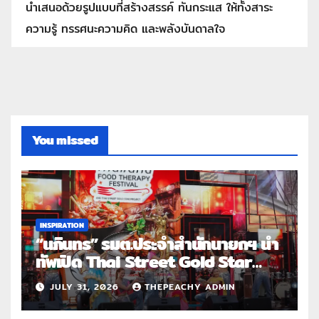
นำเสนอด้วยรูปแบบที่สร้างสรรค์ ทันกระแส ให้ทั้งสาระ
ความรู้ ทรรศนะความคิด และพลังบันดาลใจ
You missed
INSPIRATION
“นภินทร” รมต.ประจำสำนักนายกฯ นำ
ทัพเปิด Thai Street Gold Star
Roadshow 3 จังหวัดต้นแบบ
JULY 31, 2026
THEPEACHY ADMIN