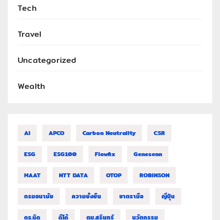
Tech
Travel
Uncategorized
Wealth
AI
APCO
Carbon Neutrality
CSR
ESG
ESG100
Flowfix
Genesenn
MAAT
NTT DATA
OTOP
ROBINSON
กรมอนามัย
ความยั่งยืน
ชาตรามือ
ญี่ปุ่น
ดร.นิด
ดีโด้
ตม.สุรินทร์
นวัตกรรม