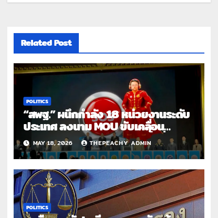
Related Post
POLITICS
“สพฐ.” ผนึกกำลัง 18 หน่วยงานระดับ
ประเทศ ลงนาม MOU ขับเคลื่อน
“โรงเรียนปลอดภัย อุ่นใจในพื้นที่
MAY 18, 2026
THEPEACHY ADMIN
สร้างสรรค์” เปิดระบบ SAFE
SCHOOL ยกระดับความปลอดภัยเด็ก
ไทย รับมือภัยยุคใหม่ทั้งยาเสพติด
สุขภาพจิตและภัยออนไลน์
POLITICS