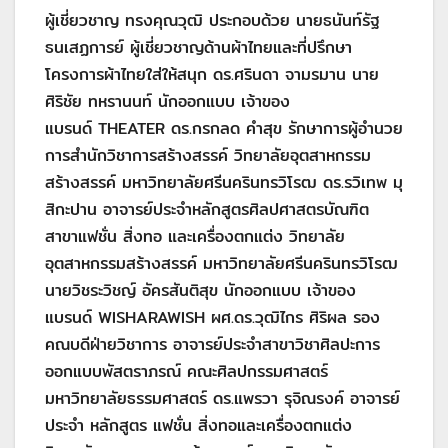
ผู้เชี่ยวชาญ ทรงคุณวุฒิ ประกอบด้วย นายธนันท์รัฐ
ธนเสฏการย์ ผู้เชี่ยวชาญด้านผ้าไทยและที่ปรึกษา
โครงการผ้าไทยใส่ให้สนุก ดร.ศรินดา จามรมาน นาย
ศิริชัย ทหรานนท์ นักออกแบบ เจ้าของ
แบรนด์ THEATER ดร.กรกลด คำสุข รักษาการผู้อำนวย
การสำนักวิชาการสร้างสรรค์ วิทยาลัยอุตสาหกรรม
สร้างสรรค์ มหาวิทยาลัยศรีนครินทรวิโรฒ ดร.รวิเทพ มุ
สิกะปาน อาจารย์ประจำหลักสูตรศิลปศาสตรบัณฑิต
สาขาแฟชั่น สิ่งทอ และเครื่องตกแต่ง วิทยาลัย
อุตสาหกรรมสร้างสรรค์ มหาวิทยาลัยศรีนครินทรวิโรฒ
นายวิชระวิชญ์ อัครสันติสุข นักออกแบบ เจ้าของ
แบรนด์ WISHARAWISH ผศ.ดร.วุฒิไกร ศิริผล รอง
คณบดีฝ่ายวิชาการ อาจารย์ประจำสาขาวิชาศิลปะการ
ออกแบบพัสตราภรณ์ คณะศิลปกรรมศาสตร์
มหาวิทยาลัยธรรมศาสตร์ ดร.แพรวา รุจิณรงค์ อาจารย์
ประจำ หลักสูตร แฟชั่น สิ่งทอและเครื่องตกแต่ง