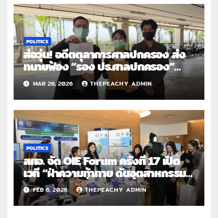
ประธานฯ
POLITICS
ส่อวุ่น! อดีตตุลาการศาลปกครอง ส่ง
ทนายฟ้อง “รอง ปธ.ศาลปกครอง”
รับรองคำพิพากษาเป็นเท็จ ระบุ ไม่ได้
MAR 26, 2026
THEPEACHY ADMIN
ร่วมประชุมและมีมติคดี “บิ๊กโจ๊ก” ฟ้อง
“บิ๊กต่าย” เหตุเกษียณราชการไปก่อน
POLITICS
สศอ. จัด OIE Forum ครั้งที่ 17 เปิด
เวที “ฝ่าความท้าทาย ดันอุตสาหกรรม
ไทย สู่อนาคตยั่งยืน” ชูแนวคิด Rising
FEB 6, 2026
THEPEACHY ADMIN
Beyond Challenges เดินหน้าสู่
อุตสาหกรรมยุคใหม่