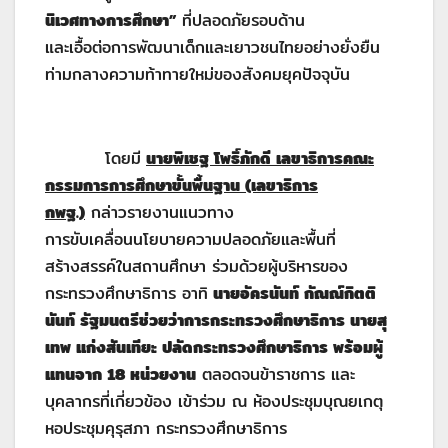
นิเวศทางการศึกษา”
ที่ปลอดภัยรอบด้าน
และเอื้อต่อการพัฒนาเด็กและเยาวชนไทยอย่างยั่งยืน
ท่ามกลางความท้าทายใหม่ของสังคมยุคปัจจุบัน
โดยมี
นายพิเชฐ โพธิ์ภักดี เลขาธิการคณะ
กรรมการการศึกษาขั้นพื้นฐาน (เลขาธิการ
กพฐ.)
กล่าวรายงานแนวทาง
การขับเคลื่อนนโยบายความปลอดภัยและพื้นที่
สร้างสรรค์ในสถานศึกษา ร่วมด้วยผู้บริหารของ
กระทรวงศึกษาธิการ อาทิ
นายอัครนันท์ กัณณ์กิตติ
นันท์ รัฐมนตรีช่วยว่าการกระทรวงศึกษาธิการ นายสุ
เทพ แก่งสันเทียะ ปลัดกระทรวงศึกษาธิการ
พร้อมผู้
แทนจาก 18 หน่วยงาน
ตลอดจนข้าราชการ และ
บุคลากรที่เกี่ยวข้อง เข้าร่วม ณ ห้องประชุมบุณยเกตุ
หอประชุมคุรุสภา กระทรวงศึกษาธิการ