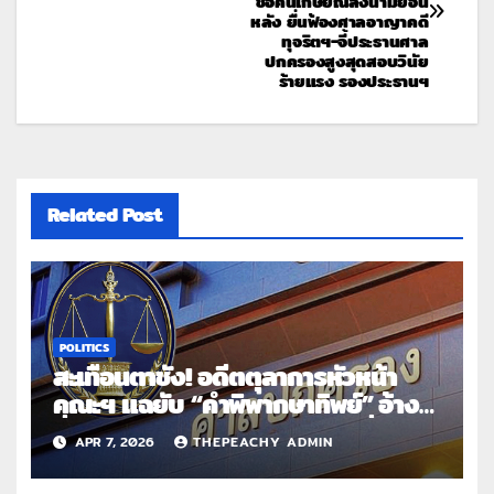
ชื่อคนเกษียณลงนามย้อน
หลัง ยื่นฟ้องศาลอาญาคดี
ทุจริตฯ-จี้ประธานศาล
ปกครองสูงสุดสอบวินัย
ร้ายแรง รองประธานฯ
Related Post
POLITICS
สะเทือนตาชั่ง! อดีตตุลาการหัวหน้า
คณะฯ แฉยับ “คำพิพากษาทิพย์” อ้าง
ชื่อคนเกษียณลงนามย้อนหลัง ยื่นฟ้อง
APR 7, 2026
THEPEACHY ADMIN
ศาลอาญาคดีทุจริตฯ-จี้ประธานศาล
ปกครองสูงสุดสอบวินัยร้ายแรง รอง