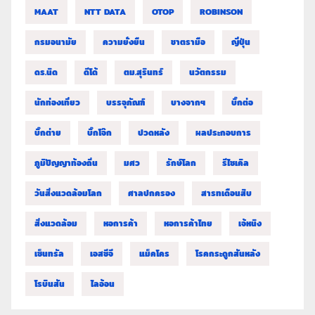
MAAT
NTT DATA
OTOP
ROBINSON
กรมอนามัย
ความยั่งยืน
ชาตรามือ
ญี่ปุ่น
ดร.นิด
ดีโด้
ตม.สุรินทร์
นวัตกรรม
นักท่องเที่ยว
บรรจุภัณฑ์
บางจากฯ
บิ๊กต่อ
บิ๊กต่าย
บิ๊กโจ๊ก
ปวดหลัง
ผลประกอบการ
ภูมิปัญญาท้องถิ่น
มศว
รักษ์โลก
รีไซเคิล
วันสิ่งแวดล้อมโลก
ศาลปกครอง
สารทเดือนสิบ
สิ่งแวดล้อม
หอการค้า
หอการค้าไทย
เจ้หนิง
เซ็นทรัล
เอสซีจี
แม็คโคร
โรคกระดูกสันหลัง
โรบินสัน
ไลอ้อน