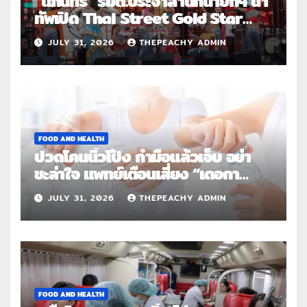
“นภินทร” รมต.ประจำสำนักนายกฯ นำ
ทัพเปิด Thai Street Gold Star
Roadshow 3 จังหวัดต้นแบบ
JULY 31, 2026
THEPEACHY ADMIN
FOOD AND HEALTH
ปวดโคนนิ้วโป้ง กำมือแล้วเจ็บ อย่า
ชะล่าใจ แพทย์เตือนเสี่ยง “เดอกา
แวง” โรคปลอกหุ้มเอ็นอักเสบจากการ
JULY 31, 2026
THEPEACHY ADMIN
ใช้งานซ้ำ
FOOD AND HEALTH