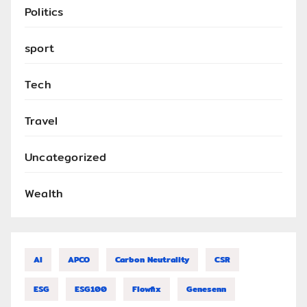
Politics
sport
Tech
Travel
Uncategorized
Wealth
AI
APCO
Carbon Neutrality
CSR
ESG
ESG100
Flowfix
Genesenn