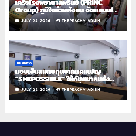
เครือโรงพยาบาลพริ้นซ์ (PRINC
Group) ภูมิใจช่วยสังคม จัดแคมเปญ
ใหญ่ระดับประเทศ “PRINC ผสาน :
JULY 24, 2026
THEPEACHY ADMIN
สานต่อการให้ไม่สิ้นสุด”
BUSINESS
มอบเงินสมทบทุนจากแคมเปญ
“SHEPOSSIBLE” ให้กับสมาคมส่ง
เสริมสถานภาพสตรีฯ เนื่องในวันสตรี
JULY 24, 2026
THEPEACHY ADMIN
สากล 2569