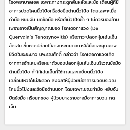
โรงพยาบาลเอส เฉพาะทางกระดูกสันหลังและข้อ เตือนผู้ที่มี
อาการปวดโคนนิ้วโป้งหรือข้อมือด้านนิ้วโป้ง โดยเฉพาะเมื่อ
กำมือ หยิบจับ บิดข้อมือ หรือใช้นิ้วโป้งซ้ำ ๆ ไม่ควรมองข้าม
เพราะอาจเป็นสัญญาณของ โรคเดอกาแวง (De
Quervain’s Tenosynovitis) หรือภาวะปลอกหุ้มเส้นเอ็น
อักเสบ ซึ่งหากปล่อยไว้อาจกระทบต่อการใช้มือและคุณภาพ
ชีวิตในระยะยาว นพ.รณศักดิ์ กล่าวว่า โรคเดอกาแวงเกิด
จากการอักเสบหรือหนาตัวของปลอกหุ้มเส้นเอ็นบริเวณข้อมือ
ด้านนิ้วโป้ง ทำให้เส้นเอ็นที่ใช้กางและเหยียดนิ้วโป้ง
เคลื่อนไหวได้ไม่สะดวก ส่งผลให้ผู้ป่วยมีอาการปวดบริเวณ
โคนนิ้วโป้งและข้อมือด้านนอก โดยเฉพาะขณะกำมือ หยิบจับ
บิดข้อมือ หรือยกของ ผู้ป่วยบางรายอาจมีอาการบวม กด
เจ็บ…