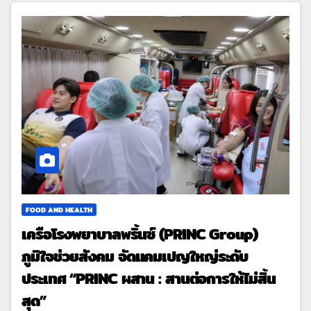
FOOD AND HEALTH
เครือโรงพยาบาลพริ้นซ์ (PRINC Group)
ภูมิใจช่วยสังคม จัดแคมเปญใหญ่ระดับ
ประเทศ “PRINC ผสาน : สานต่อการให้ไม่สิ้น
สุด”