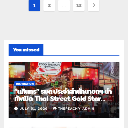
1
2
…
12
You missed
INSPIRATION
“นภินทร” รมต.ประจำสำนักนายกฯ นำ
ทัพเปิด Thai Street Gold Star
Roadshow 3 จังหวัดต้นแบบ
JULY 31, 2026
THEPEACHY ADMIN