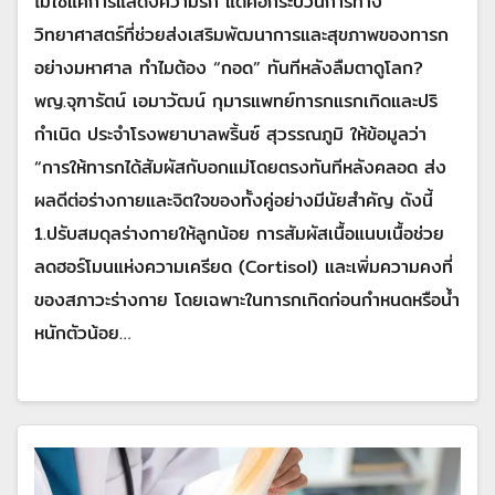
ไม่ใช่แค่การแสดงความรัก แต่คือกระบวนการทาง
วิทยาศาสตร์ที่ช่วยส่งเสริมพัฒนาการและสุขภาพของทารก
อย่างมหาศาล ทำไมต้อง “กอด” ทันทีหลังลืมตาดูโลก?
พญ.จุฑารัตน์ เอมาวัฒน์ กุมารแพทย์ทารกแรกเกิดและปริ
กำเนิด ประจำโรงพยาบาลพริ้นซ์ สุวรรณภูมิ ให้ข้อมูลว่า
“การให้ทารกได้สัมผัสกับอกแม่โดยตรงทันทีหลังคลอด ส่ง
ผลดีต่อร่างกายและจิตใจของทั้งคู่อย่างมีนัยสำคัญ ดังนี้
1.ปรับสมดุลร่างกายให้ลูกน้อย การสัมผัสเนื้อแนบเนื้อช่วย
ลดฮอร์โมนแห่งความเครียด (Cortisol) และเพิ่มความคงที่
ของสภาวะร่างกาย โดยเฉพาะในทารกเกิดก่อนกำหนดหรือน้ำ
หนักตัวน้อย…