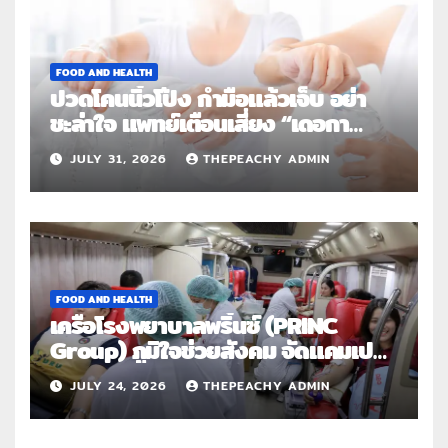
FOOD AND HEALTH
ปวดโคนนิ้วโป้ง กำมือแล้วเจ็บ อย่า
ชะล่าใจ แพทย์เตือนเสี่ยง “เดอกา
แวง” โรคปลอกหุ้มเอ็นอักเสบจากการ
JULY 31, 2026
THEPEACHY ADMIN
ใช้งานซ้ำ
FOOD AND HEALTH
เครือโรงพยาบาลพริ้นซ์ (PRINC
Group) ภูมิใจช่วยสังคม จัดแคมเปญ
ใหญ่ระดับประเทศ “PRINC ผสาน :
JULY 24, 2026
THEPEACHY ADMIN
สานต่อการให้ไม่สิ้นสุด”