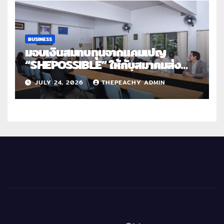
BUSINESS
มอบเงินสมทบทุนจากแคมเปญ
“SHEPOSSIBLE” ให้กับสมาคมส่ง
เสริมสถานภาพสตรีฯ เนื่องในวันสตรี
JULY 24, 2026
THEPEACHY ADMIN
สากล 2569