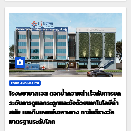
FOOD AND HEALTH
โรงพยาบาลเอส ตอกย้ำความสำเร็จกับการยก
ระดับการดูแลกระดูกและข้อด้วยเทคโนโลยีล้ำ
สมัย และทีมแพทย์เฉพาะทาง การันตีรางวัล
มาตรฐานระดับโลก