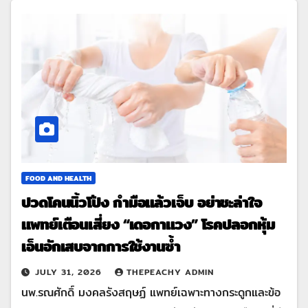
FOOD AND HEALTH
ปวดโคนนิ้วโป้ง กำมือแล้วเจ็บ อย่าชะล่าใจ
แพทย์เตือนเสี่ยง “เดอกาแวง” โรคปลอกหุ้ม
เอ็นอักเสบจากการใช้งานซ้ำ
JULY 31, 2026
THEPEACHY ADMIN
นพ.รณศักดิ์ มงคลรังสฤษฏ์ แพทย์เฉพาะทางกระดูกและข้อ