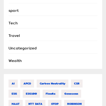
sport
Tech
Travel
Uncategorized
Wealth
AI
APCO
Carbon Neutrality
CSR
ESG
ESG100
Flowfix
Genesenn
MAAT
NTT DATA
OTOP
ROBINSON