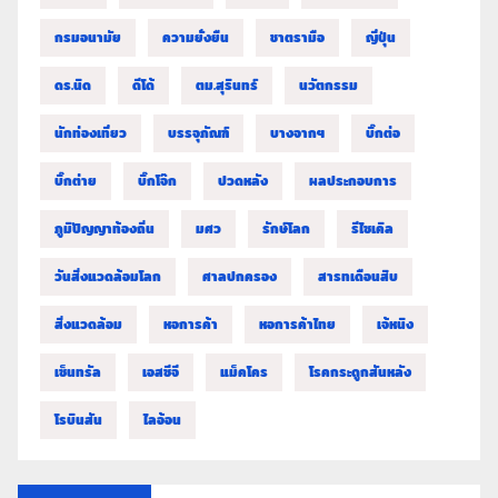
กรมอนามัย
ความยั่งยืน
ชาตรามือ
ญี่ปุ่น
ดร.นิด
ดีโด้
ตม.สุรินทร์
นวัตกรรม
นักท่องเที่ยว
บรรจุภัณฑ์
บางจากฯ
บิ๊กต่อ
บิ๊กต่าย
บิ๊กโจ๊ก
ปวดหลัง
ผลประกอบการ
ภูมิปัญญาท้องถิ่น
มศว
รักษ์โลก
รีไซเคิล
วันสิ่งแวดล้อมโลก
ศาลปกครอง
สารทเดือนสิบ
สิ่งแวดล้อม
หอการค้า
หอการค้าไทย
เจ้หนิง
เซ็นทรัล
เอสซีจี
แม็คโคร
โรคกระดูกสันหลัง
โรบินสัน
ไลอ้อน