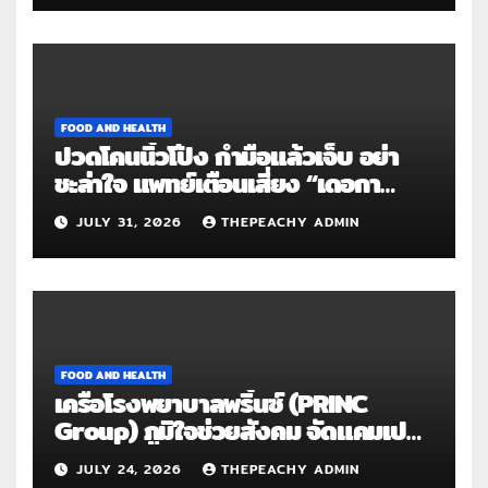
FOOD AND HEALTH
ปวดโคนนิ้วโป้ง กำมือแล้วเจ็บ อย่า
ชะล่าใจ แพทย์เตือนเสี่ยง “เดอกา
แวง” โรคปลอกหุ้มเอ็นอักเสบจากการ
JULY 31, 2026
THEPEACHY ADMIN
ใช้งานซ้ำ
FOOD AND HEALTH
เครือโรงพยาบาลพริ้นซ์ (PRINC
Group) ภูมิใจช่วยสังคม จัดแคมเปญ
ใหญ่ระดับประเทศ “PRINC ผสาน :
JULY 24, 2026
THEPEACHY ADMIN
สานต่อการให้ไม่สิ้นสุด”