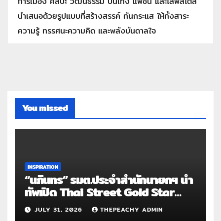
การเมือง ศิลปะ วัฒนธรรม บันเทิง แฟชั่น และไลฟ์สไตล์
นำเสนอด้วยรูปแบบที่สร้างสรรค์ ทันกระแส ให้ทั้งสาระ
ความรู้ ทรรศนะความคิด และพลังบันดาลใจ
You missed
INSPIRATION
“นภินทร” รมต.ประจำสำนักนายกฯ นำ
ทัพเปิด Thai Street Gold Star
Roadshow 3 จังหวัดต้นแบบ
JULY 31, 2026
THEPEACHY ADMIN