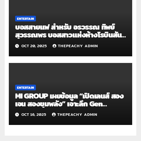
Flowers”
ENTERTAIN
บอสสายแฟ สำหรับ อรวรรณ ทิพย์
สุวรรณพร บอสสาวแห่งห้างโรบินสัน
คิกออฟงานยีนส์ งานใหญ่แห่งปี
OCT 20, 2025
THEPEACHY ADMIN
“ROBINSON SUPER JEANS WEEK”
ENTERTAIN
MI GROUP เผยข้อมูล “เปิดเลนส์ สอง
เจน สองขุมพลัง” เจาะลึก Gen
Z และ Gen Horizon – พลังการจับ
OCT 16, 2025
THEPEACHY ADMIN
จ่ายหลักขับเคลื่อนเศรษฐกิจ ที่นักการ
ตลาดต้องโฟกัสอย่างสมดุล