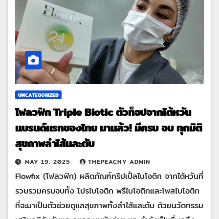
UNCATEGORIZED
โฟลวฟิก Triple Biotic ตัวท็อปจากไต้หวัน
แบรนด์แรกของไทย มาแล้ว! มีครบ จบ ทุกมิติ
สุขภาพลำไส้และตับ
MAY 19, 2025
THEPEACHY ADMIN
Flowfix (โฟลวฟิก) ผลิตภัณฑ์ทริปเปิ้ลไบโอติก จากไต้หวันที่
รวบรวมครบจบทั้ง โปรไบโอติก พรีไบโอติกและโพสไบโอติก
ที่จะมาเป็นตัวช่วยดูแลสุขภาพทั้งลำไส้และตับ ด้วยนวัตกรรม