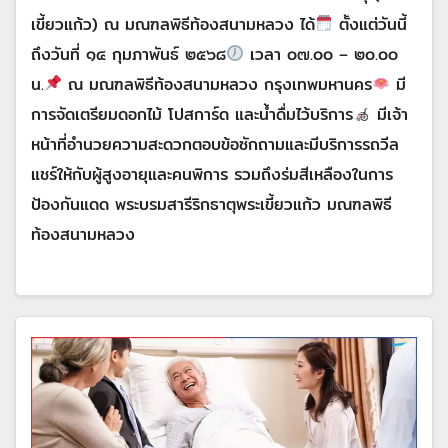
เขี้ยวแก้ว) ณ มณฑลพิธีท้องสนามหลวง ได้
ตั้งแต่วันนี้
ถึงวันที่ ๑๔ กุมภาพันธ์ ๒๕๖๘
เวลา ๐๗.๐๐ – ๒๐.๐๐
น.
ณ มณฑลพิธีท้องสนามหลวง กรุงเทพมหานคร
มี
การจัดเตรียมดอกไม้ โปสการ์ด และน้ำดื่มไว้บริการ
มีเจ้า
หน้าที่อำนวยความสะดวกตอบข้อซักถามและมีบริการรถวีล
แชร์ให้กับผู้สูงอายุและคนพิการ รวมถึงร่มสีเหลืองในการ
ป้องกันแดด พระบรมสารีริกธาตุพระเขี้ยวแก้ว มณฑลพิธี
ท้องสนามหลวง