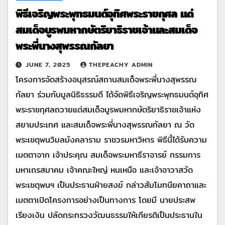
พิธีเจริญพระพุทธมนต์อุทิศพระราชกุศล แด่
สมเด็จบูรพมหากษัตริยาธิราชเจ้าและสมเด็จ
พระพี่นางสุพรรณกัลยา
JUNE 7, 2025
THEPEACHY ADMIN
โครงการจัดสร้างอนุสรณ์สถานสมเด็จพระพี่นางสุพรรณ
กัลยา ร่วมกับมูลนิธิธรรมดี ได้จัดพิธีเจริญพระพุทธมนต์อุทิศ
พระราชกุศลถวายแด่สมเด็จบูรพมหากษัตริยาธิราชเจ้าแห่ง
สยามประเทศ และสมเด็จพระพี่นางสุพรรณกัลยา ณ วัด
พระเชตุพนวิมลมังคลาราม ราชวรมหาวิหาร พิธีนี้ได้รับความ
เมตตาจาก เจ้าประคุณ สมเด็จพระมหาธีราจารย์ กรรมการ
มหาเถรสมาคม เจ้าคณะใหญ่ หนเหนือ และเจ้าอาวาสวัด
พระเชตุพนฯ เป็นประธานฝ่ายสงฆ์ กล่าวสัมโมทนียคาถาและ
เมตตาเปิดโครงการอย่างเป็นทางการ โดยมี นายประสพ
เรียงเงิน ปลัดกระทรวงวัฒนธรรมให้เกียรติเป็นประธานใน