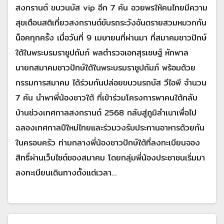
สงกรานต์ ขบวนบัส vip อีก 7 คัน อวยพรให้คนไทยมีความ
สุขเตือนสติเที่ยวสงกรานต์ขับรถระวังอันตรายสวมหมวกกัน
น็อคทุกครั้ง เมื่อวันที่ 9 เมษายนที่ผ่านมา ที่สมาคมชาวปักษ์
ใต้ในพระบรมราชูปถัมภ์ พลตำรวจเอกสุรเชษฐ์ หักพาล
นายกสมาคมชาวปักษ์ใต้ในพระบรมราชูปถัมภ์ พร้อมด้วย
กรรมการสมาคม ได้ร่วมกันปล่อยขบวนรถบัส วีไอพี จำนวน
7 คัน นำพาพี่น้องชาวใต้ ที่เข้าร่วมโครงการพาคนใต้กลับ
บ้านช่วงเทศกาลสงกรานต์ 2568 กลับสู่ภูมิลำเนาเพื่อไป
ฉลองเทศกาลปีใหม่ไทยและร่วมวงรับประทานอาหารด้วยกัน
ในครอบครัว ท่ามกลางพี่น้องชาวปักษ์ใต้ที่ลงทะเบียนจอง
สิทธิ์ผ่านเว็บไซต์ของสมาคม โดยกลุ่มพี่น้องประชาชนเริ่มมา
ลงทะเบียนเดินทางตั้งแต่เวลา…