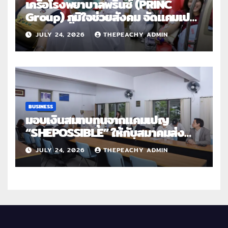
เครือโรงพยาบาลพริ้นซ์ (PRINC
Group) ภูมิใจช่วยสังคม จัดแคมเปญ
ใหญ่ระดับประเทศ “PRINC ผสาน :
JULY 24, 2026
THEPEACHY ADMIN
สานต่อการให้ไม่สิ้นสุด”
BUSINESS
มอบเงินสมทบทุนจากแคมเปญ
“SHEPOSSIBLE” ให้กับสมาคมส่ง
เสริมสถานภาพสตรีฯ เนื่องในวันสตรี
JULY 24, 2026
THEPEACHY ADMIN
สากล 2569