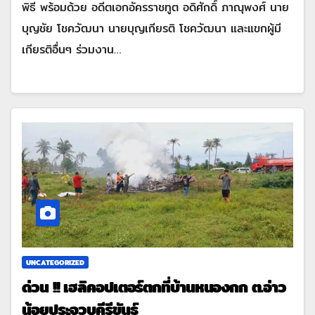
พิธี พร้อมด้วย อดีตเอกอัครราชทูต อดิศักดิ์ ภาณุพงศ์ นาย
บุญชัย โชควัฒนา นายบุญเกียรติ โชควัฒนา และแขกผู้มี
เกียรติอื่นๆ ร่วมงาน…
UNCATEGORIZED
ด่วน !! เฮลิคอปเตอร์ตกที่บ้านหนองกก ต.อ่าว
น้อยประจวบคีรีขันธ์