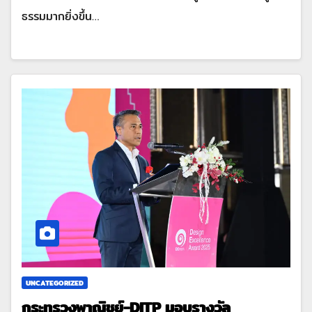
ธรรมมากยิ่งขึ้น…
UNCATEGORIZED
กระทรวงพาณิชย์-DITP มอบรางวัล