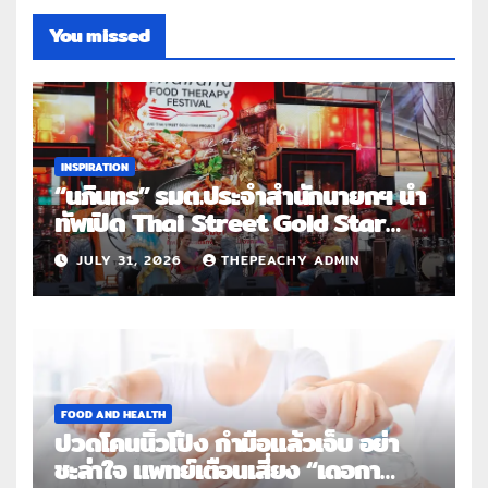
You missed
INSPIRATION
“นภินทร” รมต.ประจำสำนักนายกฯ นำ
ทัพเปิด Thai Street Gold Star
Roadshow 3 จังหวัดต้นแบบ
JULY 31, 2026
THEPEACHY ADMIN
FOOD AND HEALTH
ปวดโคนนิ้วโป้ง กำมือแล้วเจ็บ อย่า
ชะล่าใจ แพทย์เตือนเสี่ยง “เดอกา