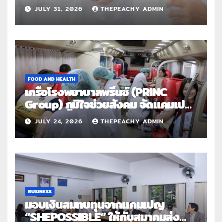
แวง” โรคปลอกหุ้มเอ็นอักเสบจากการ
JULY 31, 2026
THEPEACHY ADMIN
ใช้งานซ้ำ
FOOD AND HEALTH
เครือโรงพยาบาลพริ้นซ์ (PRINC
Group) ภูมิใจช่วยสังคม จัดแคมเปญ
ใหญ่ระดับประเทศ “PRINC ผสาน :
JULY 24, 2026
THEPEACHY ADMIN
สานต่อการให้ไม่สิ้นสุด”
BUSINESS
มอบเงินสมทบทุนจากแคมเปญ
“SHEPOSSIBLE” ให้กับสมาคมส่ง