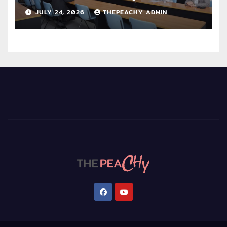
เสริมสถานภาพสตรีฯ เนื่องในวันสตรี
JULY 24, 2026
THEPEACHY ADMIN
สากล 2569