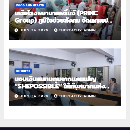
FOOD AND HEALTH
เครือโรงพยาบาลพริ้นซ์ (PRINC
Group) ภูมิใจช่วยสังคม จัดแคมเปญ
ใหญ่ระดับประเทศ “PRINC ผสาน :
JULY 24, 2026
THEPEACHY ADMIN
สานต่อการให้ไม่สิ้นสุด”
BUSINESS
มอบเงินสมทบทุนจากแคมเปญ
“SHEPOSSIBLE” ให้กับสมาคมส่ง
เสริมสถานภาพสตรีฯ เนื่องในวันสตรี
JULY 24, 2026
THEPEACHY ADMIN
สากล 2569