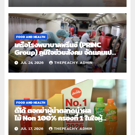
ซ้ำ
FOOD AND HEALTH
เครือโรงพยาบาลพริ้นซ์ (PRINC
Group) ภูมิใจช่วยสังคม จัดแคมเปญ
ใหญ่ระดับประเทศ “PRINC ผสาน : สาน
JUL 24, 2026
THEPEACHY ADMIN
ต่อการให้ไม่สิ้นสุด”
FOOD AND HEALTH
ดีโด้ ตอกย้ำผู้นำตลาดน้ำผล
ไม้ Non 100% ครองที่ 1 ในใจผู้
บริโภค 8 ปีซ้อน คว้า
JUL 17, 2026
THEPEACHY ADMIN
รางวัล Marketeer No.1 Brand