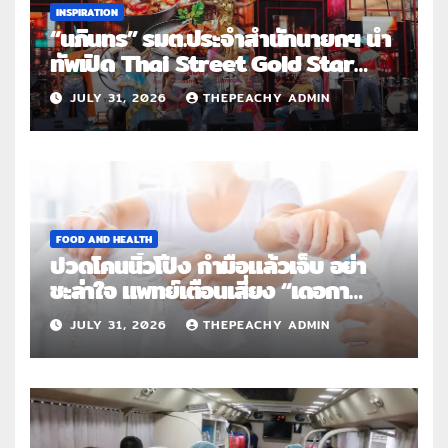
INSPIRATION
“นภินทร” รมต.ประจำสำนักนายกฯ นำ
ทัพเปิด Thai Street Gold Star
Roadshow 3 จังหวัดต้นแบบ
JULY 31, 2026
THEPEACHY ADMIN
FOOD AND HEALTH
ปวดโคนนิ้วโป้ง กำมือแล้วเจ็บ อย่า
ชะล่าใจ แพทย์เตือนเสี่ยง “เดอกา
แวง” โรคปลอกหุ้มเอ็นอักเสบจากการ
JULY 31, 2026
THEPEACHY ADMIN
ใช้งานซ้ำ