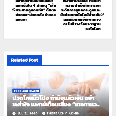
อย่าคิดว่าแค่ปวดเมื่อย!
โรงพยาบาลเอส ตอกย้ำ
แพทย์เปิด 4 สาเหตุ “เส้น
ความสำเร็จกับการยก
ประสาทถูกกดทับ” ต้นตอ
ระดับการดูแลกระดูกและ
ปวดคอ-ปวดหลัง ร้าวลง
ข้อด้วยเทคโนโลยีล้ำสมัย
แขนขา
และทีมแพทย์เฉพาะทาง
การันตีรางวัลมาตรฐาน
ระดับโลก
Related Post
FOOD AND HEALTH
ปวดโคนนิ้วโป้ง กำมือแล้วเจ็บ อย่า
ชะล่าใจ แพทย์เตือนเสี่ยง “เดอกาแวง”
โรคปลอกหุ้มเอ็นอักเสบจากการใช้งาน
JUL 31, 2026
THEPEACHY ADMIN