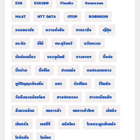
ESG
ESG100
Flowfix
Genesenn
MAAT
NTT DATA
OTOP
ROBINSON
กรมอนามัย
ความยั่งยืน
ชาตรามือ
ญี่ปุ่น
ดร.นิด
ดีโด้
ตม.สุรินทร์
นวัตกรรม
นักท่องเที่ยว
บรรจุภัณฑ์
บางจากฯ
บิ๊กต่อ
บิ๊กต่าย
บิ๊กโจ๊ก
ปวดหลัง
ผลประกอบการ
ภูมิปัญญาท้องถิ่น
มศว
รักษ์โลก
รีไซเคิล
วันสิ่งแวดล้อมโลก
ศาลปกครอง
สารทเดือนสิบ
สิ่งแวดล้อม
หอการค้า
หอการค้าไทย
เจ้หนิง
เซ็นทรัล
เอสซีจี
แม็คโคร
โรคกระดูกสันหลัง
โรบินสัน
ไลอ้อน