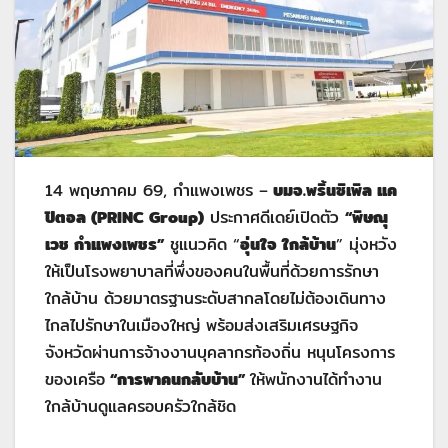
14 พฤษภาคม 69, กำแพงเพชร –
บมจ.พริ้นซิเพิล แค
ปิตอล (
PRINC Group)
ประกาศดีเดย์เปิดตัว
“พิษณุ
เวช กำแพงเพชร”
ชูแนวคิด “
อุ่นใจ ใกล้บ้าน
” มุ่งหวัง
ให้เป็นโรงพยาบาลที่พึ่งของคนในพื้นที่ด้วยการรักษา
ใกล้บ้าน ด้วยมาตรฐานระดับสากลโดยไม่ต้องเดินทาง
ไกลไปรักษาในเมืองใหญ่ พร้อมส่งเสริมเศรษฐกิจ
จังหวัดผ่านการจ้างงานบุคลากรท้องถิ่น หนุนโครงการ
ของเครือ
“การพาคนกลับบ้าน”
ให้พนักงานได้ทำงาน
ใกล้บ้านดูแลครอบครัวใกล้ชิด