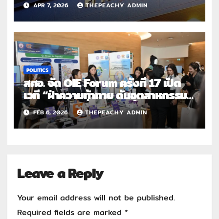
ชื่อคนเกษียณลงนามย้อนหลัง ยื่นฟ้อง
APR 7, 2026
THEPEACHY ADMIN
ศาลอาญาคดีทุจริตฯ-จี้ประธานศาล
ปกครองสูงสุดสอบวินัยร้ายแรง รอง
ประธานฯ
POLITICS
สศอ. จัด OIE Forum ครั้งที่ 17 เปิด
เวที “ฝ่าความท้าทาย ดันอุตสาหกรรม
ไทย สู่อนาคตยั่งยืน” ชูแนวคิด Rising
FEB 6, 2026
THEPEACHY ADMIN
Beyond Challenges เดินหน้าสู่
อุตสาหกรรมยุคใหม่
Leave a Reply
Your email address will not be published.
Required fields are marked
*