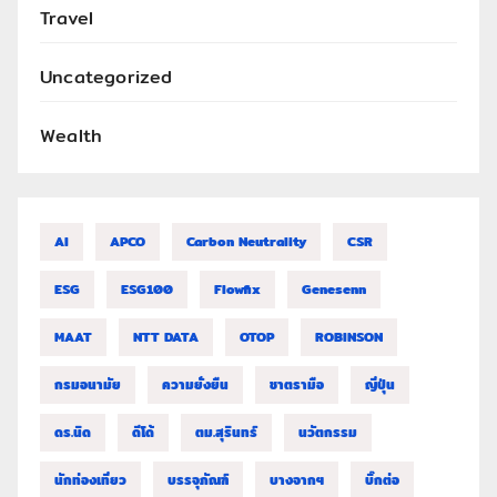
Travel
Uncategorized
Wealth
AI
APCO
Carbon Neutrality
CSR
ESG
ESG100
Flowfix
Genesenn
MAAT
NTT DATA
OTOP
ROBINSON
กรมอนามัย
ความยั่งยืน
ชาตรามือ
ญี่ปุ่น
ดร.นิด
ดีโด้
ตม.สุรินทร์
นวัตกรรม
นักท่องเที่ยว
บรรจุภัณฑ์
บางจากฯ
บิ๊กต่อ