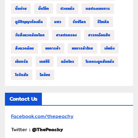
บิ๊กต่าย
บิ๊กโจ๊ก
ปวดหลัง
ผลประกอบการ
ภูมิปัญญาท้องถิ่น
มศว
รักษ์โลก
รีไซเคิล
วันสิ่งแวดล้อมโลก
ศาลปกครอง
สารทเดือนสิบ
สิ่งแวดล้อม
หอการค้า
หอการค้าไทย
เจ้หนิง
เซ็นทรัล
เอสซีจี
แม็คโคร
โรคกระดูกสันหลัง
โรบินสัน
ไลอ้อน
Contact Us
Facebook.com/thepeachy
Twitter
:
@ThePeachy