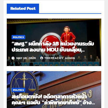
Related Post
POLITICS
“สพฐ.” ผนึกกำลัง 18 หน่วยงานระดับ
ประเทศ ลงนาม MOU ขับเคลื่อน
“โรงเรียนปลอดภัย อุ่นใจในพื้นที่
MAY 18, 2026
THEPEACHY ADMIN
สร้างสรรค์” เปิดระบบ SAFE
SCHOOL ยกระดับความปลอดภัยเด็ก
ไทย รับมือภัยยุคใหม่ทั้งยาเสพติด
สุขภาพจิตและภัยออนไลน์
POLITICS
สะเทือนตาชั่ง! อดีตตุลาการหัวหน้า
คณะฯ แฉยับ “คำพิพากษาทิพย์” อ้าง