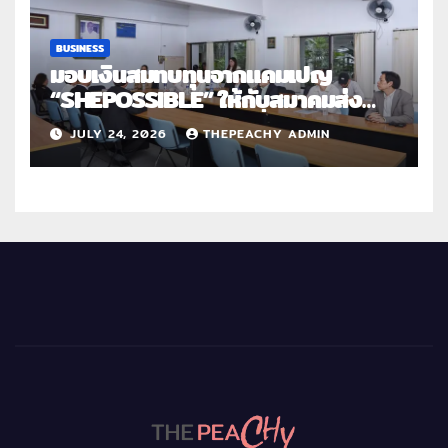
BUSINESS
มอบเงินสมทบทุนจากแคมเปญ
“SHEPOSSIBLE” ให้กับสมาคมส่ง
เสริมสถานภาพสตรีฯ เนื่องในวันสตรี
JULY 24, 2026
THEPEACHY ADMIN
สากล 2569