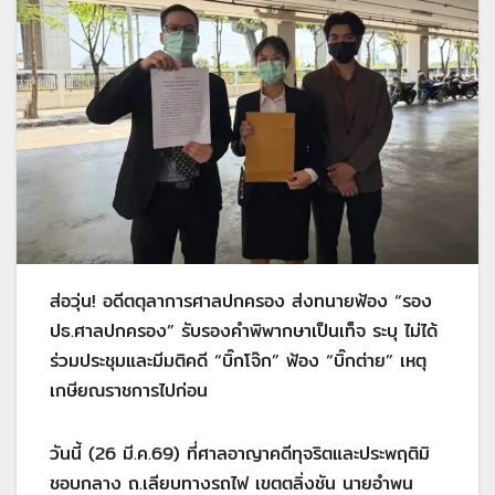
ส่อวุ่น! อดีตตุลาการศาลปกครอง ส่งทนายฟ้อง “รอง
ปธ.ศาลปกครอง” รับรองคำพิพากษาเป็นเท็จ ระบุ ไม่ได้
ร่วมประชุมและมีมติคดี “บิ๊กโจ๊ก” ฟ้อง “บิ๊กต่าย” เหตุ
เกษียณราชการไปก่อน
วันนี้ (26 มี.ค.69) ที่ศาลอาญาคดีทุจริตและประพฤติมิ
ชอบกลาง ถ.เลียบทางรถไฟ เขตตลิ่งชัน นายอำพน