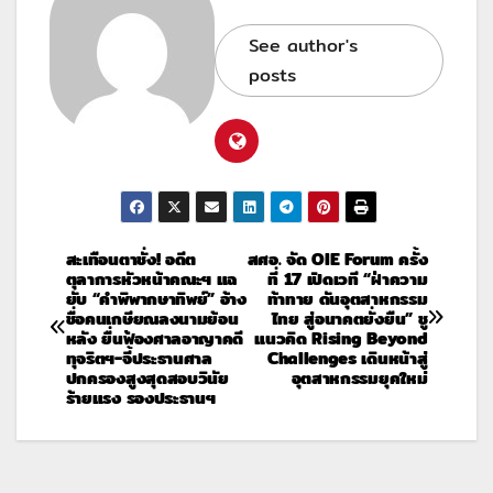
See author's
posts
สะเทือนตาชั่ง! อดีต
สศอ. จัด OIE Forum ครั้ง
ตุลาการหัวหน้าคณะฯ แฉ
ที่ 17 เปิดเวที “ฝ่าความ
ยับ “คำพิพากษาทิพย์” อ้าง
ท้าทาย ดันอุตสาหกรรม
ชื่อคนเกษียณลงนามย้อน
ไทย สู่อนาคตยั่งยืน” ชู
หลัง ยื่นฟ้องศาลอาญาคดี
แนวคิด Rising Beyond
ทุจริตฯ-จี้ประธานศาล
Challenges เดินหน้าสู่
ปกครองสูงสุดสอบวินัย
อุตสาหกรรมยุคใหม่
ร้ายแรง รองประธานฯ