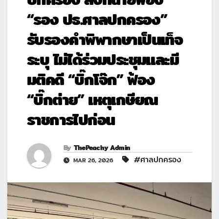
“รอง ปธ.ศาลปกครอง”
รับรองคำพิพากษาเป็นเท็จ
ระบุ ไม่ได้ร่วมประชุมและมี
มติคดี “บิ๊กโจ๊ก” ฟ้อง
“บิ๊กต่าย” เหตุเกษียณ
ราชการไปก่อน
By
ThePeachy Admin
#ศาลปกครอง
MAR 26, 2026