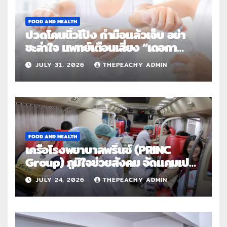
FOOD AND HEALTH
ปวดโคนนิ้วโป้ง กำมือแล้วเจ็บ อย่า
ชะล่าใจ แพทย์เตือนเสี่ยง “เดอกา
แวง” โรคปลอกหุ้มเอ็นอักเสบจากการ
JULY 31, 2026
THEPEACHY ADMIN
ใช้งานซ้ำ
FOOD AND HEALTH
เครือโรงพยาบาลพริ้นซ์ (PRINC
Group) ภูมิใจช่วยสังคม จัดแคมเปญ
ใหญ่ระดับประเทศ “PRINC ผสาน :
JULY 24, 2026
THEPEACHY ADMIN
สานต่อการให้ไม่สิ้นสุด”