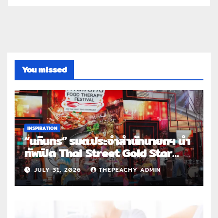
You missed
INSPIRATION
“นภินทร” รมต.ประจำสำนักนายกฯ นำ
ทัพเปิด Thai Street Gold Star
Roadshow 3 จังหวัดต้นแบบ
JULY 31, 2026
THEPEACHY ADMIN