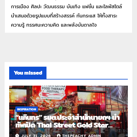
การเมือง ศิลปะ วัฒนธรรม บันเทิง แฟชั่น และไลฟ์สไตล์
นำเสนอด้วยรูปแบบที่สร้างสรรค์ ทันกระแส ให้ทั้งสาระ
ความรู้ ทรรศนะความคิด และพลังบันดาลใจ
You missed
INSPIRATION
“นภินทร” รมต.ประจำสำนักนายกฯ นำ
ทัพเปิด Thai Street Gold Star
Roadshow 3 จังหวัดต้นแบบ
JULY 31, 2026
THEPEACHY ADMIN