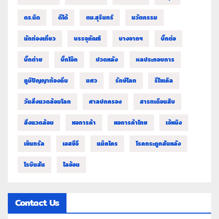
ดร.นิด
ดีโด้
ตม.สุรินทร์
นวัตกรรม
นักท่องเที่ยว
บรรจุภัณฑ์
บางจากฯ
บิ๊กต่อ
บิ๊กต่าย
บิ๊กโจ๊ก
ปวดหลัง
ผลประกอบการ
ภูมิปัญญาท้องถิ่น
มศว
รักษ์โลก
รีไซเคิล
วันสิ่งแวดล้อมโลก
ศาลปกครอง
สารทเดือนสิบ
สิ่งแวดล้อม
หอการค้า
หอการค้าไทย
เจ้หนิง
เซ็นทรัล
เอสซีจี
แม็คโคร
โรคกระดูกสันหลัง
โรบินสัน
ไลอ้อน
Contact Us