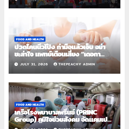
FOOD AND HEALTH
ปวดโคนนิ้วโป้ง กำมือแล้วเจ็บ อย่า
ชะล่าใจ แพทย์เตือนเสี่ยง “เดอกา
แวง” โรคปลอกหุ้มเอ็นอักเสบจากการ
JULY 31, 2026
THEPEACHY ADMIN
ใช้งานซ้ำ
FOOD AND HEALTH
เครือโรงพยาบาลพริ้นซ์ (PRINC
Group) ภูมิใจช่วยสังคม จัดแคมเปญ
ใหญ่ระดับประเทศ “PRINC ผสาน :