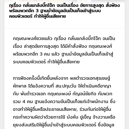
กฤษณะพงศ์ซวยแล้ว กุเรื่อง กลั่นแกล้งบิ๊กโจ๊ก จนเป็น
เรื่อง ล่าสุดอัยการสูงสุด ได้มีคำสั่งฟ้อง กฤษณะพงศ์
พร้อมพวกอีก 3 คน แล้ว ฐานนำข้อมูลอันเป็นเท็จเข้าสู่
ระบบคอมพิวเตอร์ ทำให้ผู้อื่นเสียหาย
การฟ้องครั้งนี้เกิดขึ้นหลังจาก พลตำรวจเอกสุรเชษฐ์
หักพาล ได้แจ้งความที่ สน.ปทุมวัน ให้ดำเนินคดีอาญา
กับ พันตำรวจเอก กฤษณะพงษ์ กัญจน์ชัยกิจ กับพวก
รวม 4 คน ฐานแจ้งความอันเป็นเท็จแก่เจ้าพนักงาน ซึ่ง
อาจทำให้ผู้อื่นหรือประชาชนเสียหาย, ร่วมกันก่อให้ผู้อื่น
กระทำความผิดว่าด้วยการใช้ บังคับ ขู่เข็ญ จ้างวานหรือ
ยุยงส่งเสริมให้ผู้อื่นนำเข้าสู่ระบบคอมพิวเตอร์ ซึ่งข้อมูล