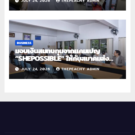
JULY 24, 2026
THEPEACHY ADMIN
สานต่อการให้ไม่สิ้นสุด”
BUSINESS
มอบเงินสมทบทุนจากแคมเปญ
“SHEPOSSIBLE” ให้กับสมาคมส่ง
เสริมสถานภาพสตรีฯ เนื่องในวันสตรี
JULY 24, 2026
THEPEACHY ADMIN
สากล 2569