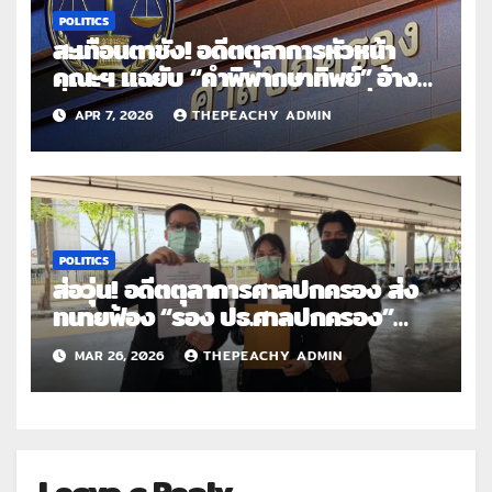
POLITICS
สะเทือนตาชั่ง! อดีตตุลาการหัวหน้า
คณะฯ แฉยับ “คำพิพากษาทิพย์” อ้าง
ชื่อคนเกษียณลงนามย้อนหลัง ยื่นฟ้อง
APR 7, 2026
THEPEACHY ADMIN
ศาลอาญาคดีทุจริตฯ-จี้ประธานศาล
ปกครองสูงสุดสอบวินัยร้ายแรง รอง
ประธานฯ
POLITICS
ส่อวุ่น! อดีตตุลาการศาลปกครอง ส่ง
ทนายฟ้อง “รอง ปธ.ศาลปกครอง”
รับรองคำพิพากษาเป็นเท็จ ระบุ ไม่ได้
MAR 26, 2026
THEPEACHY ADMIN
ร่วมประชุมและมีมติคดี “บิ๊กโจ๊ก” ฟ้อง
“บิ๊กต่าย” เหตุเกษียณราชการไปก่อน