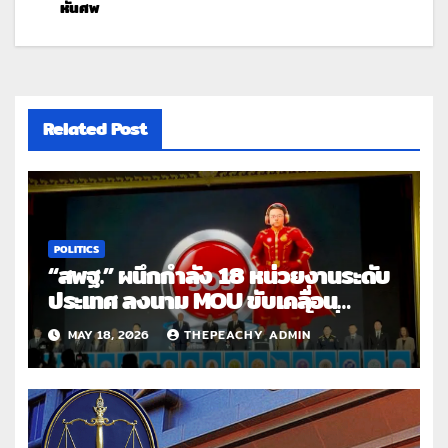
หั่นศพ
Related Post
POLITICS
“สพฐ.” ผนึกกำลัง 18 หน่วยงานระดับ
ประเทศ ลงนาม MOU ขับเคลื่อน
“โรงเรียนปลอดภัย อุ่นใจในพื้นที่
MAY 18, 2026
THEPEACHY ADMIN
สร้างสรรค์” เปิดระบบ SAFE
SCHOOL ยกระดับความปลอดภัยเด็ก
ไทย รับมือภัยยุคใหม่ทั้งยาเสพติด
สุขภาพจิตและภัยออนไลน์