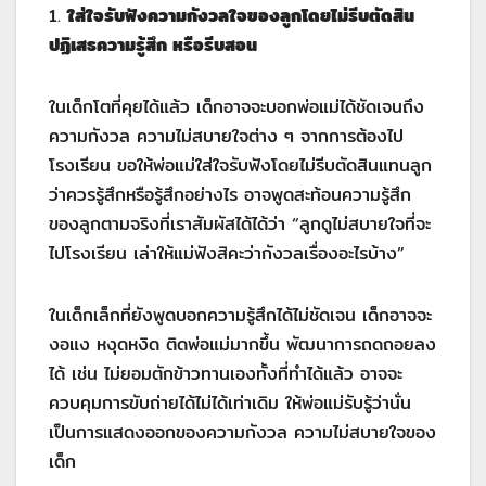
1.
ใส่ใจรับฟังความกังวลใจของลูกโดยไม่รีบตัดสิน
ปฏิเสธความรู้สึก หรือรีบสอน
ในเด็กโตที่คุยได้แล้ว เด็กอาจจะบอกพ่อแม่ได้ชัดเจนถึง
ความกังวล ความไม่สบายใจต่าง ๆ จากการต้องไป
โรงเรียน ขอให้พ่อแม่ใส่ใจรับฟังโดยไม่รีบตัดสินแทนลูก
ว่าควรรู้สึกหรือรู้สึกอย่างไร อาจพูดสะท้อนความรู้สึก
ของลูกตามจริงที่เราสัมผัสได้ได้ว่า “ลูกดูไม่สบายใจที่จะ
ไปโรงเรียน เล่าให้แม่ฟังสิคะว่ากังวลเรื่องอะไรบ้าง”
ในเด็กเล็กที่ยังพูดบอกความรู้สึกได้ไม่ชัดเจน เด็กอาจจะ
งอแง หงุดหงิด ติดพ่อแม่มากขึ้น พัฒนาการถดถอยลง
ได้ เช่น ไม่ยอมตักข้าวทานเองทั้งที่ทำได้แล้ว อาจจะ
ควบคุมการขับถ่ายได้ไม่ได้เท่าเดิม ให้พ่อแม่รับรู้ว่านั่น
เป็นการแสดงออกของความกังวล ความไม่สบายใจของ
เด็ก