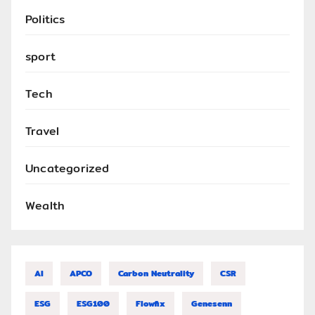
Politics
sport
Tech
Travel
Uncategorized
Wealth
AI
APCO
Carbon Neutrality
CSR
ESG
ESG100
Flowfix
Genesenn