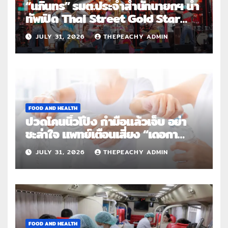
“นภินทร” รมต.ประจำสำนักนายกฯ นำ
ทัพเปิด Thai Street Gold Star
Roadshow 3 จังหวัดต้นแบบ
JULY 31, 2026
THEPEACHY ADMIN
FOOD AND HEALTH
ปวดโคนนิ้วโป้ง กำมือแล้วเจ็บ อย่า
ชะล่าใจ แพทย์เตือนเสี่ยง “เดอกา
แวง” โรคปลอกหุ้มเอ็นอักเสบจากการ
JULY 31, 2026
THEPEACHY ADMIN
ใช้งานซ้ำ
FOOD AND HEALTH