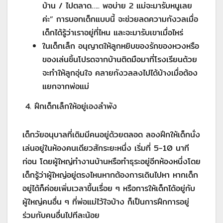
บ้าน / ไปตลาด….. พอบ่าย 2 แม่จะมารับหนูเลย
ค่ะ” การบอกเด็กแบบนี้ จะช่วยลดความกังวลเมื่อ
เด็กได้รู้ว่าเราอยู่ที่ไหน และจะมารับเขาเมื่อไหร่
ในเด็กเล็ก อนุญาตให้ลูกหยิบของรักของหวงหรือ
ของเล่นชิ้นโปรดจากบ้านติดมือมาที่โรงเรียนด้วย
จะทำให้ลูกอุ่นใจ คลายกังวลลงไปได้บ้างเมื่อต้อง
แยกจากพ่อแม่
4. ฝึกเด็กเล็กให้อยู่เองลำพัง
เด็กวัยอนุบาลที่เดิมมีคนอยู่ด้วยตลอด ลองฝึกให้เด็กนั่ง
เล่นอยู่ในห้องคนเดียวสักระยะหนึ่ง เริ่มที่ 5-10 นาที
ก่อน โดยผู้ใหญ่ทำงานบ้านหรือทำธุระอยู่อีกห้องหนึ่งโดย
เด็กรู้ว่าผู้ใหญ่อยู่ตรงไหนหากต้องการเดินไปหา หากเด็ก
อยู่ได้ก็ค่อยเพิ่มเวลาขึ้นเรื่อย ๆ หรือการให้เด็กได้อยู่กับ
ผู้ใหญ่คนอื่น ๆ ที่พ่อแม่ไว้ใจบ้าง ก็เป็นการฝึกการอยู่
ร่วมกับคนอื่นไปทีละน้อย