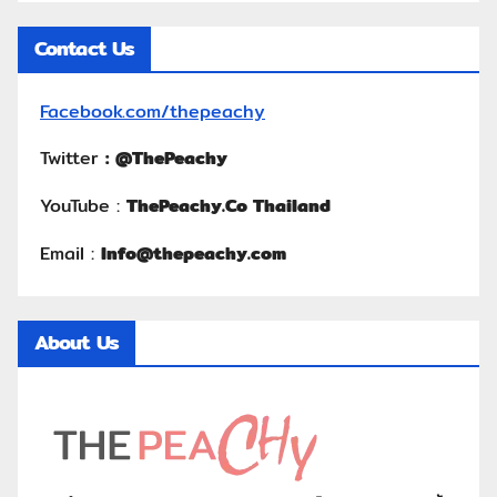
Contact Us
Facebook.com/thepeachy
Twitter
:
@ThePeachy
YouTube :
ThePeachy.Co Thailand
Email :
Info@thepeachy.com
About Us