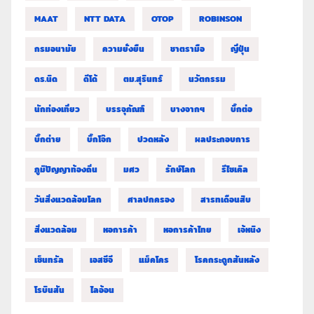
MAAT
NTT DATA
OTOP
ROBINSON
กรมอนามัย
ความยั่งยืน
ชาตรามือ
ญี่ปุ่น
ดร.นิด
ดีโด้
ตม.สุรินทร์
นวัตกรรม
นักท่องเที่ยว
บรรจุภัณฑ์
บางจากฯ
บิ๊กต่อ
บิ๊กต่าย
บิ๊กโจ๊ก
ปวดหลัง
ผลประกอบการ
ภูมิปัญญาท้องถิ่น
มศว
รักษ์โลก
รีไซเคิล
วันสิ่งแวดล้อมโลก
ศาลปกครอง
สารทเดือนสิบ
สิ่งแวดล้อม
หอการค้า
หอการค้าไทย
เจ้หนิง
เซ็นทรัล
เอสซีจี
แม็คโคร
โรคกระดูกสันหลัง
โรบินสัน
ไลอ้อน