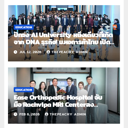
เรียนรู้และมอบโอกาสแก่ผู้บกพร่อง
ทางการมองเห็น
EDUCATION
ปักธง AI University หนึ่งเดียวที่เกิด
จาก DNA ธุรกิจ! ม.หอการค้าไทย เปิด
โครงการ UTCC AI Institute
JUL 12, 2026
THEPEACHY ADMIN
ศูนย์กลางการพัฒนา AI เพื่อธุรกิจ
พร้อมลงนาม MOU พันธมิตรทั้งระบบ
นิเวศ
EDUCATION
Ease Orthopedic Hospital จับ
มือ Rachvipa MRI Centerลง
นาม MOU เสริมศักยภาพการวินิจฉัย
FEB 6, 2026
THEPEACHY ADMIN
และการรักษาโรคกระดูกและข้อยกระ
ดับระบบบริการสุขภาพเฉพาะทางด้วย