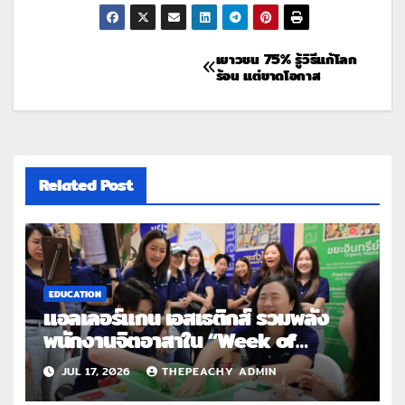
เยาวชน 75% รู้วิธีแก้โลก
ร้อน แต่ขาดโอกาส
Related Post
EDUCATION
แอลเลอร์แกน เอสเธติกส์ รวมพลัง
พนักงานจิตอาสาใน “Week of
Possibilities 2026: Together for
JUL 17, 2026
THEPEACHY ADMIN
Brighter Days” ร่วมสร้างสื่อการ