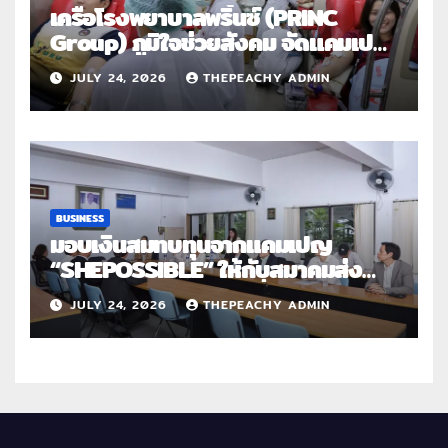
เครือโรงพยาบาลพริ้นซ์ (PRINC
Group) ภูมิใจช่วยสังคม จัดแคมเปญ
ใหญ่ระดับประเทศ “PRINC ผสาน :
JULY 24, 2026
THEPEACHY ADMIN
สานต่อการให้ไม่สิ้นสุด”
BUSINESS
มอบเงินสมทบทุนจากแคมเปญ
“SHEPOSSIBLE” ให้กับสมาคมส่ง
เสริมสถานภาพสตรีฯ เนื่องในวันสตรี
JULY 24, 2026
THEPEACHY ADMIN
สากล 2569