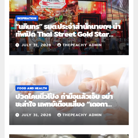
INSPIRATION
“นภินทร” รมต.ประจำสำนักนายกฯ นำ
ทัพเปิด Thai Street Gold Star
Roadshow 3 จังหวัดต้นแบบ
JULY 31, 2026
THEPEACHY ADMIN
FOOD AND HEALTH
ปวดโคนนิ้วโป้ง กำมือแล้วเจ็บ อย่า
ชะล่าใจ แพทย์เตือนเสี่ยง “เดอกา
แวง” โรคปลอกหุ้มเอ็นอักเสบจากการ
JULY 31, 2026
THEPEACHY ADMIN
ใช้งานซ้ำ