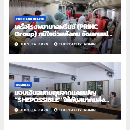
FOOD AND HEALTH
เครือโรงพยาบาลพริ้นซ์ (PRINC
Group) ภูมิใจช่วยสังคม จัดแคมเปญ
ใหญ่ระดับประเทศ “PRINC ผสาน :
JULY 24, 2026
THEPEACHY ADMIN
สานต่อการให้ไม่สิ้นสุด”
BUSINESS
มอบเงินสมทบทุนจากแคมเปญ
“SHEPOSSIBLE” ให้กับสมาคมส่ง
เสริมสถานภาพสตรีฯ เนื่องในวันสตรี
JULY 24, 2026
THEPEACHY ADMIN
สากล 2569