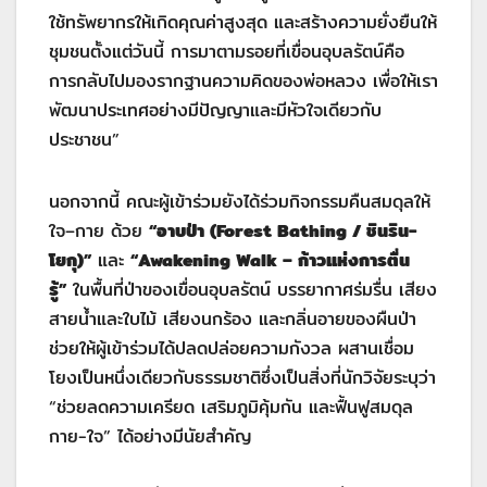
ใช้ทรัพยากรให้เกิดคุณค่าสูงสุด และสร้างความยั่งยืนให้
ชุมชนตั้งแต่วันนี้ การมาตามรอยที่เขื่อนอุบลรัตน์คือ
การกลับไปมองรากฐานความคิดของพ่อหลวง เพื่อให้เรา
พัฒนาประเทศอย่างมีปัญญาและมีหัวใจเดียวกับ
ประชาชน”
นอกจากนี้ คณะผู้เข้าร่วมยังได้ร่วมกิจกรรมคืนสมดุลให้
ใจ–กาย ด้วย
“อาบป่า (
Forest Bathing / ชินริน-
โยกุ)”
และ
“
Awakening Walk – ก้าวแห่งการตื่น
รู้”
ในพื้นที่ป่าของเขื่อนอุบลรัตน์ บรรยากาศร่มรื่น เสียง
สายน้ำและใบไม้ เสียงนกร้อง และกลิ่นอายของผืนป่า
ช่วยให้ผู้เข้าร่วมได้ปลดปล่อยความกังวล ผสานเชื่อม
โยงเป็นหนึ่งเดียวกับธรรมชาติซึ่งเป็นสิ่งที่นักวิจัยระบุว่า
“ช่วยลดความเครียด เสริมภูมิคุ้มกัน และฟื้นฟูสมดุล
กาย-ใจ” ได้อย่างมีนัยสำคัญ