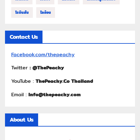
โรบินสัน
ไลอ้อน
Contact Us
Facebook.com/thepeachy
Twitter
:
@ThePeachy
YouTube :
ThePeachy.Co Thailand
Email :
Info@thepeachy.com
About Us