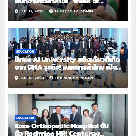
พนักงานจิตอาสาใน “Week of
Possibilities 2026: Together for
JUL 17, 2026
THEPEACHY ADMIN
Brighter Days” ร่วมสร้างสื่อการ
เรียนรู้และมอบโอกาสแก่ผู้บกพร่อง
ทางการมองเห็น
EDUCATION
ปักธง AI University หนึ่งเดียวที่เกิด
จาก DNA ธุรกิจ! ม.หอการค้าไทย เปิด
โครงการ UTCC AI Institute
JUL 12, 2026
THEPEACHY ADMIN
ศูนย์กลางการพัฒนา AI เพื่อธุรกิจ
พร้อมลงนาม MOU พันธมิตรทั้งระบบ
นิเวศ
EDUCATION
Ease Orthopedic Hospital จับ
มือ Rachvipa MRI Centerลง