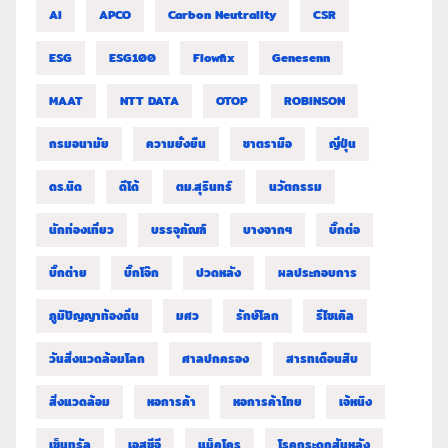
AI
APCO
Carbon Neutrality
CSR
ESG
ESG100
Flowfix
Genesenn
MAAT
NTT DATA
OTOP
ROBINSON
กรมอนามัย
ความยั่งยืน
ชาตรามือ
ญี่ปุ่น
ดร.นิด
ดีโด้
ตม.สุรินทร์
นวัตกรรม
นักท่องเที่ยว
บรรจุภัณฑ์
บางจากฯ
บิ๊กต่อ
บิ๊กต่าย
บิ๊กโจ๊ก
ปวดหลัง
ผลประกอบการ
ภูมิปัญญาท้องถิ่น
มศว
รักษ์โลก
รีไซเคิล
วันสิ่งแวดล้อมโลก
ศาลปกครอง
สารทเดือนสิบ
สิ่งแวดล้อม
หอการค้า
หอการค้าไทย
เจ้หนิง
เซ็นทรัล
เอสซีจี
แม็คโคร
โรคกระดูกสันหลัง