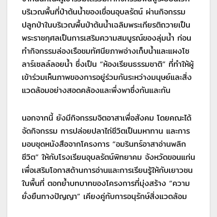
บริเวณพื้นที่ป่าต้นน้ำของเขื่อนอุบลรัตน์ ผ่านกิจกรรม
ปลูกป่าในบริเวณพื้นป่าต้นน้ำเฉลิมพระเกียรติถวายเป็น
พระราชกุศลเป็นการเสริมความสมบูรณ์ของลุ่มน้ำ ก่อน
ทำกิจกรรมล่องเรือชมทัศนียภาพอ่างเก็บน้ำและแผงโซ
ลาร์เซลล์ลอยน้ำ ซึ่งเป็น “ห้องเรียนธรรมชาติ” ที่ทำให้ผู้
เข้าร่วมเห็นภาพของการอยู่ร่วมกันระหว่างมนุษย์และสิ่ง
แวดล้อมอย่างสอดคล้องและพึ่งพาซึ่งกันและกัน
นอกจากนี้ ยังมีกิจกรรมจิตอาสาเพื่อสังคม โดยคณะได้
จัดกิจกรรม การปล่อยปลาไถ่ชีวิตเป็นมหาทาน และการ
มอบชุดหนังสือจากโครงการ “อมรินทร์อาสาอ่านพลิก
ชีวิต” ให้กับโรงเรียนอุบลรัตน์พิทยาคม จังหวัดขอนแก่น
เพื่อเสริมโอกาสด้านการอ่านและการเรียนรู้ให้กับเยาวชน
ในพื้นที่ ตอกย้ำบทบาทของโครงการที่มุ่งสร้าง “ความ
ยั่งยืนทางปัญญา” เคียงคู่กับการอนุรักษ์สิ่งแวดล้อม