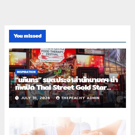
You missed
INSPIRATION
“นภินทร” รมต.ประจำสำนักนายกฯ นำ
ทัพเปิด Thai Street Gold Star
Roadshow 3 จังหวัดต้นแบบ
JULY 31, 2026
THEPEACHY ADMIN