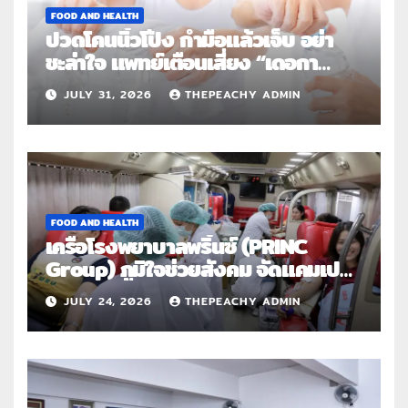
FOOD AND HEALTH
ปวดโคนนิ้วโป้ง กำมือแล้วเจ็บ อย่า
ชะล่าใจ แพทย์เตือนเสี่ยง “เดอกา
แวง” โรคปลอกหุ้มเอ็นอักเสบจากการ
JULY 31, 2026
THEPEACHY ADMIN
ใช้งานซ้ำ
FOOD AND HEALTH
เครือโรงพยาบาลพริ้นซ์ (PRINC
Group) ภูมิใจช่วยสังคม จัดแคมเปญ
ใหญ่ระดับประเทศ “PRINC ผสาน :
JULY 24, 2026
THEPEACHY ADMIN
สานต่อการให้ไม่สิ้นสุด”