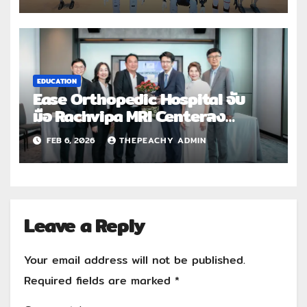
ศูนย์กลางการพัฒนา AI เพื่อธุรกิจ
พร้อมลงนาม MOU พันธมิตรทั้งระบบ
นิเวศ
EDUCATION
Ease Orthopedic Hospital จับ
มือ Rachvipa MRI Centerลง
นาม MOU เสริมศักยภาพการวินิจฉัย
FEB 6, 2026
THEPEACHY ADMIN
และการรักษาโรคกระดูกและข้อยกระ
ดับระบบบริการสุขภาพเฉพาะทางด้วย
มาตรฐานสากล
Leave a Reply
Your email address will not be published.
Required fields are marked
*