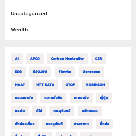
Uncategorized
Wealth
AI
APCO
Carbon Neutrality
CSR
ESG
ESG100
Flowfix
Genesenn
MAAT
NTT DATA
OTOP
ROBINSON
กรมอนามัย
ความยั่งยืน
ชาตรามือ
ญี่ปุ่น
ดร.นิด
ดีโด้
ตม.สุรินทร์
นวัตกรรม
นักท่องเที่ยว
บรรจุภัณฑ์
บางจากฯ
บิ๊กต่อ