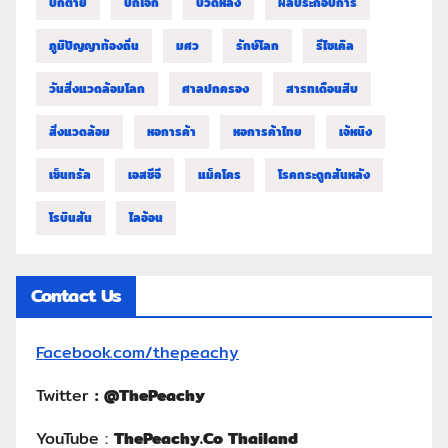
บิ๊กต่าย
บิ๊กโจ๊ก
ปวดหลัง
ผลประกอบการ
ภูมิปัญญาท้องถิ่น
มศว
รักษ์โลก
รีไซเคิล
วันสิ่งแวดล้อมโลก
ศาลปกครอง
สารทเดือนสิบ
สิ่งแวดล้อม
หอการค้า
หอการค้าไทย
เจ้หนิง
เซ็นทรัล
เอสซีจี
แม็คโคร
โรคกระดูกสันหลัง
โรบินสัน
ไลอ้อน
Contact Us
Facebook.com/thepeachy
Twitter
:
@ThePeachy
YouTube :
ThePeachy.Co Thailand