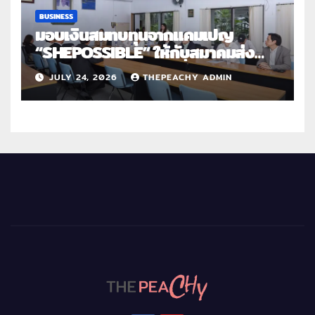
BUSINESS
มอบเงินสมทบทุนจากแคมเปญ
“SHEPOSSIBLE” ให้กับสมาคมส่ง
เสริมสถานภาพสตรีฯ เนื่องในวันสตรี
JULY 24, 2026
THEPEACHY ADMIN
สากล 2569