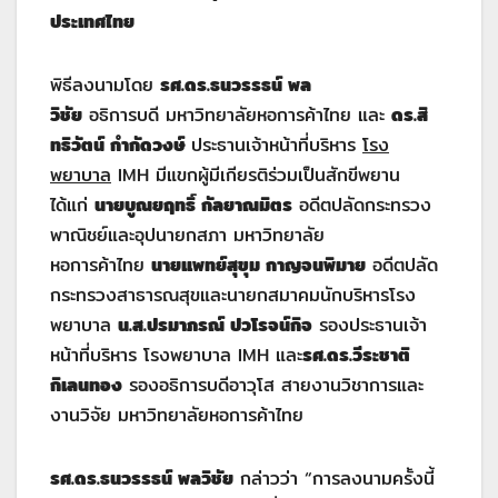
ประเทศไทย
พิธีลงนามโดย
รศ.ดร.ธนวรรธน์ พล
วิชัย
อธิการบดี มหาวิทยาลัยหอการค้าไทย และ
ดร.สิ
ทธิวัตน์ กำกัดวงษ์
ประธานเจ้าหน้าที่บริหาร
โรง
พยาบาล
IMH มีแขกผู้มีเกียรติร่วมเป็นสักขีพยาน
ได้แก่
นายบูณยฤทธิ์ กัลยาณมิตร
อดีตปลัดกระทรวง
พาณิชย์และอุปนายกสภา มหาวิทยาลัย
หอการค้าไทย
นายแพทย์สุขุม กาญจนพิมาย
อดีตปลัด
กระทรวงสาธารณสุขและนายกสมาคมนักบริหารโรง
พยาบาล
น.ส.ปรมาภรณ์ ปวโรจน์กิจ
รองประธานเจ้า
หน้าที่บริหาร โรงพยาบาล IMH และ
รศ.ดร.วีระชาติ
กิเลนทอง
รองอธิการบดีอาวุโส สายงานวิชาการและ
งานวิจัย มหาวิทยาลัยหอการค้าไทย
รศ.ดร.ธนวรรธน์ พลวิชัย
กล่าวว่า “การลงนามครั้งนี้