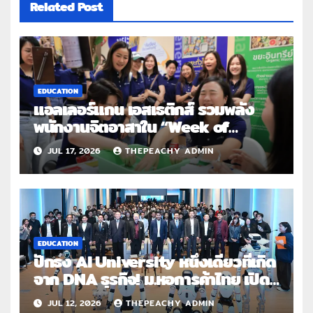
Related Post
EDUCATION
แอลเลอร์แกน เอสเธติกส์ รวมพลัง
พนักงานจิตอาสาใน “Week of
Possibilities 2026: Together for
JUL 17, 2026
THEPEACHY ADMIN
Brighter Days” ร่วมสร้างสื่อการ
เรียนรู้และมอบโอกาสแก่ผู้บกพร่อง
ทางการมองเห็น
EDUCATION
ปักธง AI University หนึ่งเดียวที่เกิด
จาก DNA ธุรกิจ! ม.หอการค้าไทย เปิด
โครงการ UTCC AI Institute
JUL 12, 2026
THEPEACHY ADMIN