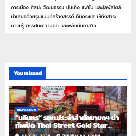
การเมือง ศิลปะ วัฒนธรรม บันเทิง แฟชั่น และไลฟ์สไตล์
นำเสนอด้วยรูปแบบที่สร้างสรรค์ ทันกระแส ให้ทั้งสาระ
ความรู้ ทรรศนะความคิด และพลังบันดาลใจ
You missed
INSPIRATION
“นภินทร” รมต.ประจำสำนักนายกฯ นำ
ทัพเปิด Thai Street Gold Star
Roadshow 3 จังหวัดต้นแบบ
JULY 31, 2026
THEPEACHY ADMIN