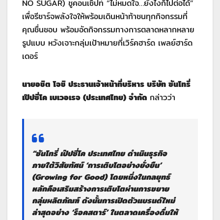
NO SUGAR) ชูคอนเซ็ปท์ “ไม่หมดใจ…ยังไงก็ไปต่อได้”
เพื่อรีชาร์จพลังใจให้พร้อมเดินหน้าท้าชนทุกกิจกรรมที่
คุณชื่นชอบ พร้อมอัดกิจกรรมทางการตลาดหลากหลาย
รูปแบบ หวังเจาะกลุ่มเป้าหมายที่เวิร์คฮาร์ด เพลย์ฮาร์ด
เดอร์
นายอชิต โจชิ ประธานเจ้าหน้าที่บริหาร บริษัท ซันโทรี่
เป๊ปซี่โค เบเวอเรจ (ประเทศไทย) จำกัด
กล่าวว่า
“ซันโทรี่ เป๊ปซี่โค ประเทศไทย ดำเนินธุรกิจ
ภายใต้วิสัยทัศน์ ‘การเติบโตอย่างยั่งยืน’
(Growing for Good) โดยหนึ่งในกลยุทธ์
หลักคือเสริมสร้างการเติบโตผ่านการขยาย
กลุ่มผลิตภัณฑ์ ดังนั้นการเปิดตัวแบรนด์ใหม่
ล่าสุดอย่าง ‘ร็อคสตาร์’ ในตลาดเครื่องดื่มให้