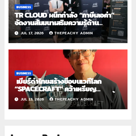
BUSINESS
TR CLOUD ผนึกกำลัง “ภาษีเลอค่า”
จัดงานสัมมนาเสริมความรู้ด้าน
บัญชี และภาษีสำหรับครีเอเตอร์ไทยใน
JUL 17, 2026
THEPEACHY ADMIN
ยุคดิจิทัล
BUSINESS
เบียร์ดำไทยสร้างชื่อบนเวทีโลก
“SPACECRAFT” คว้าเหรียญ
เงิน World Beer Cup 2026 ตอกย้ำ
JUL 13, 2026
THEPEACHY ADMIN
ศักยภาพผู้ผลิตคราฟต์ไทยในระดับ
สากล