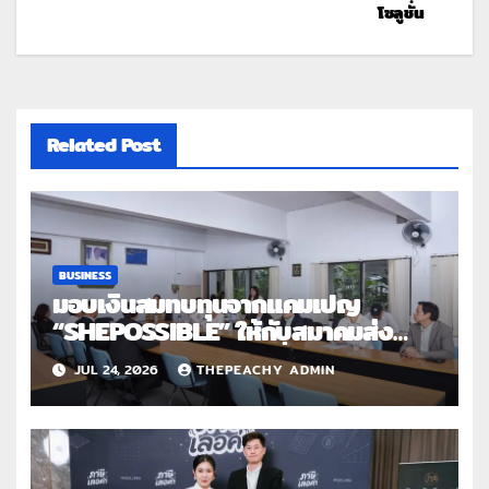
โซลูชั่น
Related Post
BUSINESS
มอบเงินสมทบทุนจากแคมเปญ
“SHEPOSSIBLE” ให้กับสมาคมส่ง
เสริมสถานภาพสตรีฯ เนื่องในวันสตรี
JUL 24, 2026
THEPEACHY ADMIN
สากล 2569