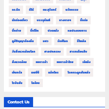
ดร.นิด
ดีโด้
ตม.สุรินทร์
นวัตกรรม
นักท่องเที่ยว
บรรจุภัณฑ์
บางจากฯ
บิ๊กต่อ
บิ๊กต่าย
บิ๊กโจ๊ก
ปวดหลัง
ผลประกอบการ
ภูมิปัญญาท้องถิ่น
มศว
รักษ์โลก
รีไซเคิล
วันสิ่งแวดล้อมโลก
ศาลปกครอง
สารทเดือนสิบ
สิ่งแวดล้อม
หอการค้า
หอการค้าไทย
เจ้หนิง
เซ็นทรัล
เอสซีจี
แม็คโคร
โรคกระดูกสันหลัง
โรบินสัน
ไลอ้อน
Contact Us