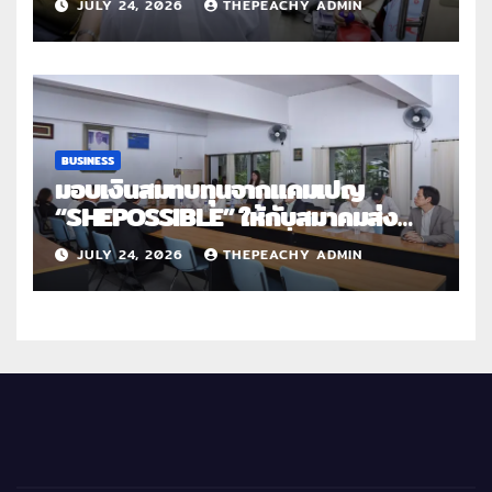
JULY 24, 2026
THEPEACHY ADMIN
สานต่อการให้ไม่สิ้นสุด”
BUSINESS
มอบเงินสมทบทุนจากแคมเปญ
“SHEPOSSIBLE” ให้กับสมาคมส่ง
เสริมสถานภาพสตรีฯ เนื่องในวันสตรี
JULY 24, 2026
THEPEACHY ADMIN
สากล 2569