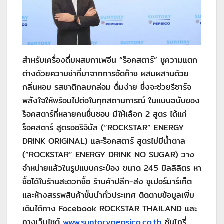
สำหรับเครื่องดื่มผสมกาเฟอีน “ร็อคสตาร์” ชูความแตก
ต่างด้วยความซ่าที่มาจากการอัดก๊าซ ผสมผสานด้วย
กลิ่นหอม รสชาติกลมกล่อม ดื่มง่าย ซึ่งจะช่วยรีชาร์จ
พลังใจให้พร้อมไปต่อในทุกสถานการณ์ ในแบบฉบับของ
ร็อคสตาร์ที่หลายคนชื่นชอบ มีให้เลือก 2 สูตร ได้แก่
ร็อคสตาร์ สูตรออริจินัล (“ROCKSTAR” ENERGY
DRINK ORIGINAL) และร็อคสตาร์ สูตรไม่มีน้ำตาล
(“ROCKSTAR” ENERGY DRINK NO SUGAR) วาง
จำหน่ายแล้วในรูปแบบกระป๋อง ขนาด 245 มิลลิลิตร หา
ซื้อได้ในร้านสะดวกซื้อ ร้านค้าปลีก-ส่ง ซูเปอร์มาร์เก็ต
และห้างสรรพสินค้าชั้นนำทั่วประเทศ ติดตามข้อมูลเพิ่ม
เติมได้ทาง Facebook ROCKSTAR THAILAND และ
ทางเว็บไซต์
www.suntorypepsico.co.th
ซันโทรี่