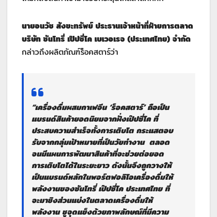
นายอนวัช สังขะทรัพย์ ประธานเจ้าหน้าที่ฝ่ายการตลาด
บริษัท ซันโทรี่ เป๊ปซี่โค เบเวอเรจ (ประเทศไทย) จำกัด
กล่าวถึงผลิตภัณฑ์ร็อคสตาร์ว่า
“เครื่องดื่มผสมกาเฟอีน ‘ร็อคสตาร์’ ถือเป็น
แบรนด์สินค้ายอดนิยมจากฝั่งเป๊ปซี่โค ที่
ประสบความสำเร็จทั้งการเติบโต กระแสตอบ
รับจากกลุ่มเป้าหมายที่เป็นวัยทำงาน ตลอด
จนมีแผนการพัฒนาสินค้าที่จะช่วยต่อยอด
การเติบโตได้ในระยะยาว ดังนั้นจึงถูกวางให้
เป็นแบรนด์หลักในพอร์ตฟอลิโอเครื่องดื่มให้
พลังงานของซันโทรี่ เป๊ปซี่โค ประเทศไทย ที่
จะมาชิงส่วนแบ่งในตลาดเครื่องดื่มให้
พลังงาน ชูจุดแข็งด้วยภาพลักษณ์ที่มีความ