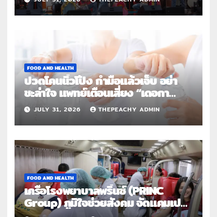
FOOD AND HEALTH
ปวดโคนนิ้วโป้ง กำมือแล้วเจ็บ อย่า
ชะล่าใจ แพทย์เตือนเสี่ยง “เดอกา
แวง” โรคปลอกหุ้มเอ็นอักเสบจากการ
JULY 31, 2026
THEPEACHY ADMIN
ใช้งานซ้ำ
FOOD AND HEALTH
เครือโรงพยาบาลพริ้นซ์ (PRINC
Group) ภูมิใจช่วยสังคม จัดแคมเปญ
ใหญ่ระดับประเทศ “PRINC ผสาน :