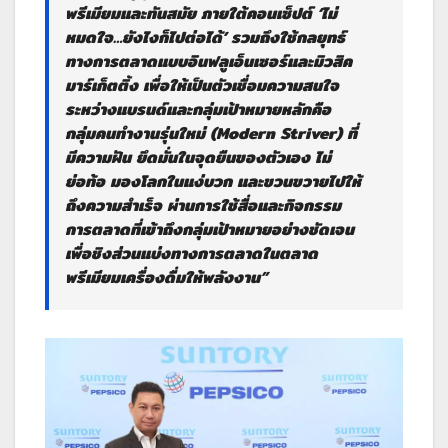
พรีเมียมและทันสมัย ภายใต้คอนเซ็ปต์ ‘ไม่
หมดใจ…ยังไงก็ไปต่อได้’ รวมถึงใช้กลยุทธ์
ทางการตลาดแบบอินฟลูเอ็นเซอร์และมิวสิค
มาร์เก็ตติ้ง เพื่อให้เป็นตัวเชื่อมความสนใจ
ระหว่างแบรนด์และกลุ่มเป้าหมายหลักคือ
กลุ่มคนทำงานรุ่นใหม่ (Modern Striver) ที่
มีความฝัน ยึดมั่นในจุดยืนของตัวเอง ไม่
ย่อท้อ มองโลกในแง่บวก และขวนขวายไปให้
ถึงความสำเร็จ ผ่านการใช้สื่อและกิจกรรม
การตลาดที่เข้าถึงกลุ่มเป้าหมายอย่างชัดเจน
เพื่อชิงส่วนแบ่งทางการตลาดในตลาด
พรีเมียมเครื่องดื่มให้พลังงาน”