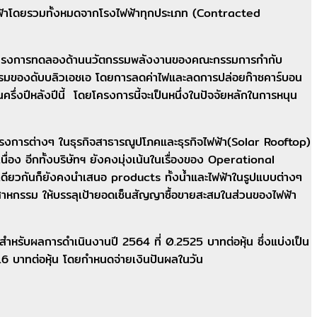
ไฟฟ้าโดยรวมทั้งหมดจากโรงไฟฟ้าทุกประเภท (Contracted
ของโครงการทดลองด้านนวัตกรรมพลังงานของคณะกรรมการกำกับ
กรรมของดับบลิวเอชเอ โดยการลดค่าไฟและลดการปล่อยก๊าซคาร์บอน
ครึ่งปีหลังปีนี้ โดยโครงการนี้จะเป็นหนึ่งในปัจจัยหลักในการหนุน
โครงการต่างๆ ในธุรกิจสาธารณูปโภคและธุรกิจไฟฟ้า(Solar Rooftop)
เนื่อง อีกทั้งบริษัทฯ ยังคงมุ่งเน้นในเรื่องของ Operational
ะเดียวกันก็ยังคงนำเสนอ products ทั้งน้ำและไฟฟ้าในรูปแบบต่างๆ
ุตสาหกรรม ให้บรรลุเป้ายอดเซ็นสัญญาซื้อขายสะสมในส่วนของไฟฟ้า
ผลสำหรับผลการดำเนินงานปี 2564 ที่ 0.2525 บาทต่อหุ้น ซึ่งแบ่งเป็น
 0.16 บาทต่อหุ้น โดยกำหนดจ่ายเงินปันผลในวัน