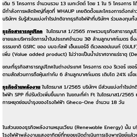
เติม 5 โครงการ จำนวนรวม 13 เมกะวัตต์ โดย 1 ใน 5 โครงการ ไ
มีกำลังการผลิตใหญ่ที่สุดที่ WHAUP เคยติดตั้งและโครงการดังกล่
บริษัทฯ รับรู้ส่วนแบ่งกำไรปกติจากธุรกิจไฟฟ้าที่บริษัทฯ ร่วมลงทุนท
ธุรกิจสาธารณูปโภค
ในไตรมาส 1/2565 ภาพรวมธุรกิจสาธารณูปโภคท
ขายและบริหารจัดการน้ำในประเทศจำนวน 30 ล้านลูกบาศก์เมตร ซึ่งสาเ
ธรรมชาติ GSRC ของ บมจ.กัลฟ์ เอ็นเนอร์จี ดีเวลลอปเมนท์ (GULF) 
เพิ่ม (Value added product) ไม่ว่าจะเป็นน้ำปราศจากแร่ธาตุ (D
ขณะที่ธุรกิจสาธารณูปโภคในต่างประเทศ โครงการ ดวง ริเวอร์ เ
ตามสัดส่วนการถือหุ้นเท่ากับ 6 ล้านลูกบาศก์เมตร เติบโต 24% เมื่อเ
ธุรกิจด้านพลังงาน
ในไตรมาส 1/2565 บริษัทฯ มีส่วนแบ่งกำไรปกติ
ไฟฟ้า SPP ที่ปรับตัวเพิ่มขึ้นมาก ในขณะที่ค่า Ft ในไตรมาส1/2565
การหยุดซ่อมบำรุงของโรงไฟฟ้า Gheco-One จำนวน 18 วัน
ในส่วนของธุรกิจพลังงานหมุนเวียน (Renewable Energy) นั้น บร
โรงไฟฟ้าพลังงานแสงอาทิตย์ที่ทยอยเปิดดำเนินการเชิงพาณิชย์แล้วกว