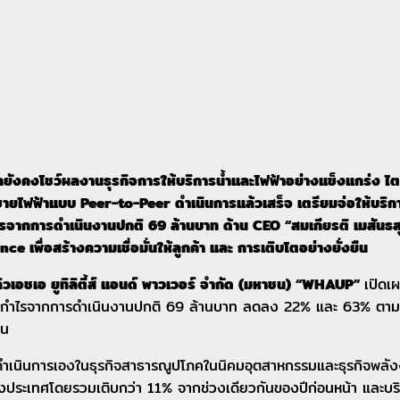
งแรกยังคงโชว์ผลงานธุรกิจการให้บริการน้ำและไฟฟ้าอย่างแข็งแกร่
ขายไฟฟ้าแบบ Peer-to-Peer ดำเนินการแล้วเสร็จ เตรียมจ่อให้บริก
จากการดำเนินงานปกติ 69 ล้านบาท ด้าน CEO “สมเกียรติ เมสันธส
 เพื่อสร้างความเชื่อมั่นให้ลูกค้า และ การเติบโตอย่างยั่งยืน
วเอชเอ ยูทิลิตี้ส์ แอนด์ พาวเวอร์ จำกัด (มหาชน) “
WHAUP”
เปิดเ
กำไรจากการดำเนินงานปกติ 69 ล้านบาท ลดลง 22% และ 63% ตามลำดับเม
อน
ดำเนินการเองในธุรกิจสาธารณูปโภคในนิคมอุตสาหกรรมและธุรกิจพลัง
่างประเทศโดยรวมเติบกว่า 11% จากช่วงเดียวกันของปีก่อนหน้า และบร