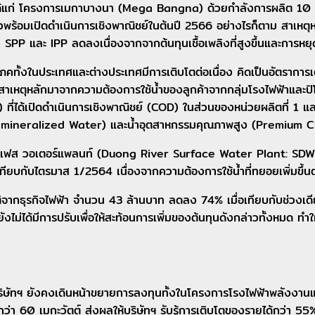
ด้แก่ โครงการเมกาบางนา (Mega Bangna) ด้วยกำลังการผลิต 10 เ
าวพร้อมเปิดดำเนินการเชิงพาณิชย์ในต้นปี 2566 อย่างไรก็ตาม สาเห
ั้ง SPP และ IPP ลดลงเนื่องจากจากต้นทุนเชื้อเพลิงที่สูงขึ้นและการหย
ั้งในประเทศและต่างประเทศมีการเติบโตต่อเนื่อง คิดเป็นอัตรากา
หตุหลักมาจากความต้องการใช้น้ำของลูกค้าจากกลุ่มโรงไฟฟ้าและปิโตรเ
ที่ได้เปิดดำเนินการเชิงพาณิชย์ (COD) ในส่วนของหน่วยผลิตที่ 1 แ
emineralized Water) และน้ำอุตสาหกรรมคุณภาพสูง (Premium Clarif
ซอร์เฟส วอเตอร์แพลนท์ (Duong River Surface Water Plant: SDW
ทียบกับไตรมาส 1/2564 เนื่องจากความต้องการใช้น้ำที่ทยอยเพิ่มขึ้นต่อ
จากธุรกิจไฟฟ้า จำนวน 43 ล้านบาท ลดลง 74% เมื่อเทียบกับช่วงเดีย
 ยังไม่ได้มีการปรับเพื่อให้สะท้อนการเพิ่มของต้นทุนดังกล่าวทั้งหม
ิษัทฯ ยังคงเดินหน้าขยายการลงทุนทั้งในโครงการโรงไฟฟ้าพลังงานแ
่า 60 เมกะวัตต์ ส่งผลให้บริษัทฯ รับรู้การเติบโตของรายได้กว่า 55%