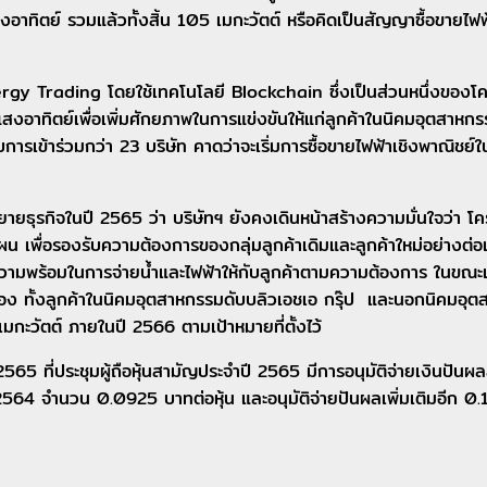
าทิตย์ รวมแล้วทั้งสิ้น 105 เมกะวัตต์ หรือคิดเป็นสัญญาซื้อขาย
ergy Trading โดยใช้เทคโนโลยี Blockchain ซึ่งเป็นส่วนหนึ่ง
อาทิตย์เพื่อเพิ่มศักยภาพในการแข่งขันให้แก่ลูกค้าในนิคมอุตสาห
รเข้าร่วมกว่า 23 บริษัท คาดว่าจะเริ่มการซื้อขายไฟฟ้าเชิงพาณิชย์ใน
ายธุรกิจในปี 2565 ว่า บริษัทฯ ยังคงเดินหน้าสร้างความมั่นใจว่า 
มแผน เพื่อรองรับความต้องการของกลุ่มลูกค้าเดิมและลูกค้าใหม่อย่างต่อ
ะมีความพร้อมในการจ่ายน้ำและไฟฟ้าให้กับลูกค้าตามความต้องการ ในขณ
อเนื่อง ทั้งลูกค้าในนิคมอุตสาหกรรมดับบลิวเอชเอ กรุ๊ป และนอกนิคมอ
กะวัตต์ ภายในปี 2566 ตามเป้าหมายที่ตั้งไว้
2565 ที่ประชุมผู้ถือหุ้นสามัญประจำปี 2565 มีการอนุมัติจ่ายเงินปัน
นวาคม 2564 จำนวน 0.0925 บาทต่อหุ้น และอนุมัติจ่ายปันผลเพิ่มเติมอีก