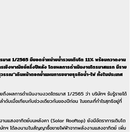
ง ไตรมาส 1/2565 มียอดจำหน่ายน้ำรวมเติบโต 11% พร้อมกวาดงาน
ารเชิงพาณิชย์ครึ่งปีหลัง โดยผลการดำเนินงานไตรมาสแรก มีราย
ุวรรณ”เดินหน้าตอกย้ำแผนการขยายธุรกิจน้ำ-ไฟ ทั้งในประเทศ
ผยถึงผลการดำเนินงานงวดไตรมาส 1/2565 ว่า บริษัทฯ รับรู้รายได้
ื่อเทียบกับช่วงเดียวกันของปีก่อน ในขณะที่กำไรสุทธิอยู่ที่
งานแสงอาทิตย์บนหลังคา (Solar Rooftop) ยังมีอัตราการเติบโต
ิษัทฯ ได้ลงนามในสัญญาซื้อขายไฟฟ้าจากพลังงานแสงอาทิตย์ เพิ่ม