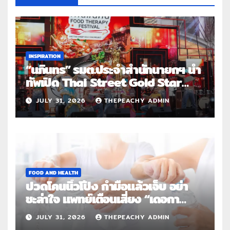
INSPIRATION
“นภินทร” รมต.ประจำสำนักนายกฯ นำ
ทัพเปิด Thai Street Gold Star
Roadshow 3 จังหวัดต้นแบบ
JULY 31, 2026
THEPEACHY ADMIN
FOOD AND HEALTH
ปวดโคนนิ้วโป้ง กำมือแล้วเจ็บ อย่า
ชะล่าใจ แพทย์เตือนเสี่ยง “เดอกา
แวง” โรคปลอกหุ้มเอ็นอักเสบจากการ
JULY 31, 2026
THEPEACHY ADMIN
ใช้งานซ้ำ