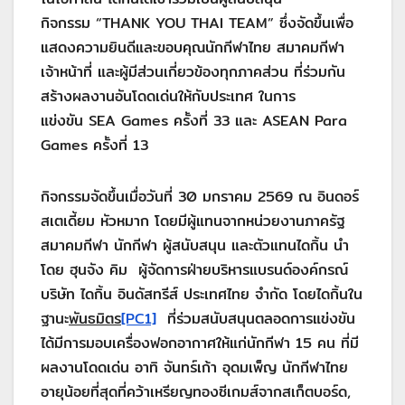
กิจกรรม “THANK YOU THAI TEAM” ซึ่งจัดขึ้นเพื่อ
แสดงความยินดีและขอบคุณนักกีฬาไทย สมาคมกีฬา
เจ้าหน้าที่ และผู้มีส่วนเกี่ยวข้องทุกภาคส่วน ที่ร่วมกัน
สร้างผลงานอันโดดเด่นให้กับประเทศ ในการ
แข่งขัน SEA Games ครั้งที่ 33 และ ASEAN Para
Games ครั้งที่ 13
กิจกรรมจัดขึ้นเมื่อวันที่ 30 มกราคม 2569 ณ อินดอร์
สเตเดี้ยม หัวหมาก โดยมีผู้แทนจากหน่วยงานภาครัฐ
สมาคมกีฬา นักกีฬา ผู้สนับสนุน และตัวแทนไดกิ้น นำ
โดย ฮุนจัง คิม ผู้จัดการฝ่ายบริหารแบรนด์องค์กรณ์
บริษัท ไดกิ้น อินดัสทรีส์ ประเทศไทย จำกัด โดยไดกิ้นใน
ฐานะ
พันธมิตร
[PC1]
ที่ร่วมสนับสนุนตลอดการแข่งขัน
ได้มีการมอบเครื่องฟอกอากาศให้แก่นักกีฬา 15 คน ที่มี
ผลงานโดดเด่น อาทิ จันทร์เก้า อุดมเพ็ญ นักกีฬาไทย
อายุน้อยที่สุดที่คว้าเหรียญทองซีเกมส์จากสเก็ตบอร์ด,