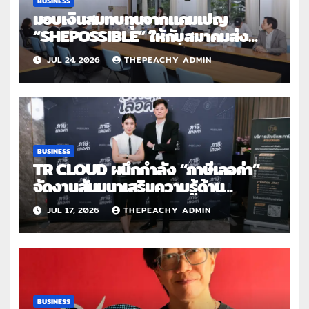
BUSINESS
มอบเงินสมทบทุนจากแคมเปญ
“SHEPOSSIBLE” ให้กับสมาคมส่ง
เสริมสถานภาพสตรีฯ เนื่องในวันสตรี
JUL 24, 2026
THEPEACHY ADMIN
สากล 2569
BUSINESS
TR CLOUD ผนึกกำลัง “ภาษีเลอค่า”
จัดงานสัมมนาเสริมความรู้ด้าน
บัญชี และภาษีสำหรับครีเอเตอร์ไทยใน
JUL 17, 2026
THEPEACHY ADMIN
ยุคดิจิทัล
BUSINESS