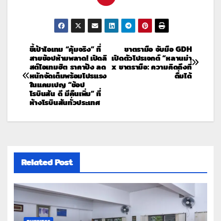
ชี้เป้าไอเทม “คุ้มจริง” ที่
ชาตรามือ จับมือ GDH
สายช้อปห้ามพลาด! เปิดลิ
เปิดตัวโปรเจกต์ “หลานม่า
สต์ไอเทมฮิต ราคาปัง ลด
x ชาตรามือ: ความคิดถึงที่
หนักจัดเต็มพร้อมโปรแรง
ดื่มได้
ในแคมเปญ “ช้อป
โรบินสัน ดี มีคืนเพิ่ม” ที่
ห้างโรบินสันทั่วประเทศ
Related Post