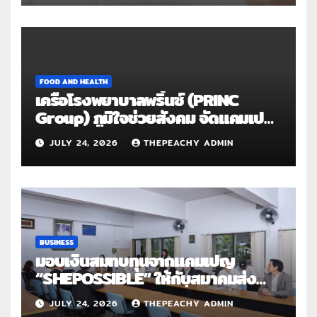
FOOD AND HEALTH
เครือโรงพยาบาลพริ้นซ์ (PRINC
Group) ภูมิใจช่วยสังคม จัดแคมเปญ
ใหญ่ระดับประเทศ “PRINC ผสาน :
JULY 24, 2026
THEPEACHY ADMIN
สานต่อการให้ไม่สิ้นสุด”
BUSINESS
มอบเงินสมทบทุนจากแคมเปญ
“SHEPOSSIBLE” ให้กับสมาคมส่ง
เสริมสถานภาพสตรีฯ เนื่องในวันสตรี
JULY 24, 2026
THEPEACHY ADMIN
สากล 2569