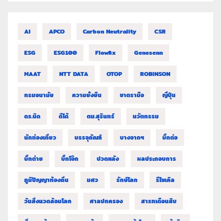
AI
APCO
Carbon Neutrality
CSR
ESG
ESG100
Flowfix
Genesenn
MAAT
NTT DATA
OTOP
ROBINSON
กรมอนามัย
ความยั่งยืน
ชาตรามือ
ญี่ปุ่น
ดร.นิด
ดีโด้
ตม.สุรินทร์
นวัตกรรม
นักท่องเที่ยว
บรรจุภัณฑ์
บางจากฯ
บิ๊กต่อ
บิ๊กต่าย
บิ๊กโจ๊ก
ปวดหลัง
ผลประกอบการ
ภูมิปัญญาท้องถิ่น
มศว
รักษ์โลก
รีไซเคิล
วันสิ่งแวดล้อมโลก
ศาลปกครอง
สารทเดือนสิบ