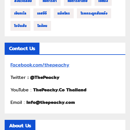
สิ่งแวดล้อม
หอการค้า
หอการค้าไทย
เจ้หนิง
เซ็นทรัล
เอสซีจี
แม็คโคร
โรคกระดูกสันหลัง
โรบินสัน
ไลอ้อน
Contact Us
Facebook.com/thepeachy
Twitter
:
@ThePeachy
YouTube :
ThePeachy.Co Thailand
Email :
Info@thepeachy.com
About Us