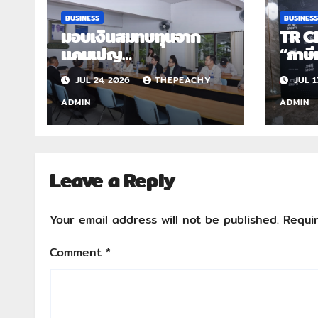
BUSINESS
BUSINESS
มอบเงินสมทบทุนจาก
TR C
แคมเปญ
“ภาษี
“SHEPOSSIBLE” ให้กับ
สัมมน
JUL 24, 2026
THEPEACHY
JUL 1
สมาคมส่งเสริมสถานภาพ
บัญชี
สตรีฯ เนื่องในวันสตรี
เอเตอ
ADMIN
ADMIN
สากล 2569
Leave a Reply
Your email address will not be published.
Requi
Comment
*