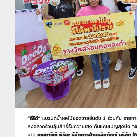
“
ดีโด้
”
แบรนด์น้ำผลไม้ยอดขายอันดับ 1 ร่วมกับ รายการ
ส่งฉลากร่วมลุ้นสิทธิ์รับความเฮง กับแคมเปญสุดปัง
“
ค
จาก
คุณภาวิณี พิริยะ ผู้จัดการฝ่ายผลิตภัณฑ์ บริษัท ฟ