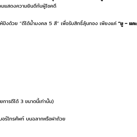
่วมแสดงความยินดีกับผู้โชคดี
ปังด้วย “ดีโด้น้ำมงคล 5 สี” เพื่อรับสิทธิ์ลุ้นทอง เพียงแค่
“มู – แก
การดีโด้ 3 ขนาดนี้เท่านั้น)
 เบอร์โทรศัพท์ บนฉลากหรือฝาถ้วย