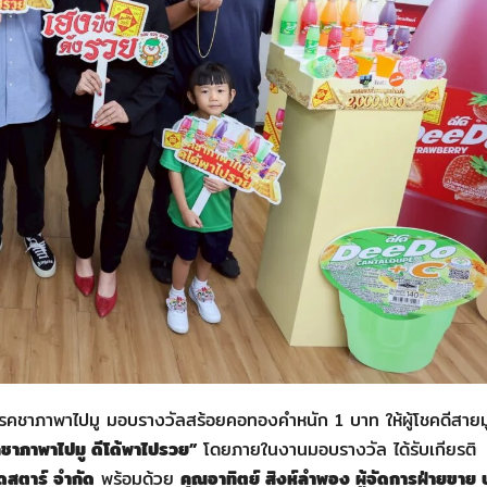
คชาภาพาไปมู มอบรางวัลสร้อยคอทองคำหนัก 1 บาท ให้ผู้โชคดีสายมู 
ชาภาพาไปมู ดีโด้พาไปรวย
”
โดยภายในงานมอบรางวัล ได้รับเกียรติ
ู้ดสตาร์ จำกัด
พร้อมด้วย
คุณอาทิตย์ สิงห์ลำพอง ผู้จัดการฝ่ายขาย บ