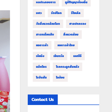
ผลประกอบการ
ภูมิปัญญาท้องถิ่น
มศว
รักษ์โลก
รีไซเคิล
วันสิ่งแวดล้อมโลก
ศาลปกครอง
สารทเดือนสิบ
สิ่งแวดล้อม
หอการค้า
หอการค้าไทย
เจ้หนิง
เซ็นทรัล
เอสซีจี
แม็คโคร
โรคกระดูกสันหลัง
โรบินสัน
ไลอ้อน
Contact Us