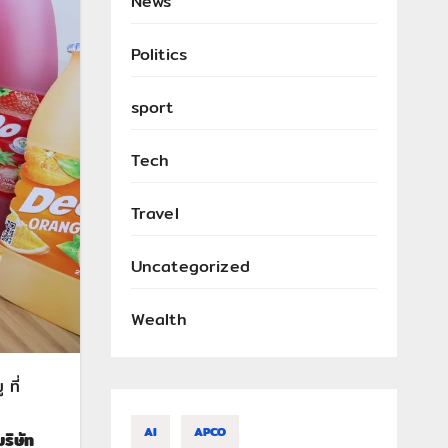
News
Politics
sport
Tech
Travel
Uncategorized
Wealth
ที่
AI
APCO
ริษัท