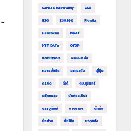
Carbon Neutrality
CSR
ESG
ESG100
Flowfix
ะ –
Genesenn
MAAT
NTT DATA
OTOP
ROBINSON
กรมอนามัย
ความยั่งยืน
ชาตรามือ
ญี่ปุ่น
ดร.นิด
ดีโด้
ตม.สุรินทร์
นวัตกรรม
นักท่องเที่ยว
บรรจุภัณฑ์
บางจากฯ
บิ๊กต่อ
บิ๊กต่าย
บิ๊กโจ๊ก
ปวดหลัง