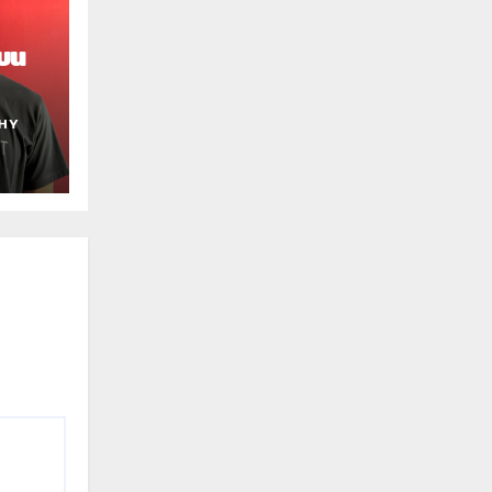
อบน
า
HY
Beer
ต์ไทย