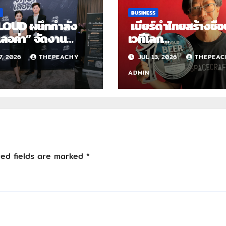
BUSINESS
LOUD ผนึกกำลัง
เบียร์ดำไทยสร้างชื่
เลอค่า” จัดงาน
เวทีโลก
าเสริมความรู้ด้าน
“SPACECRAFT” คว้
7, 2026
THEPEACHY
JUL 13, 2026
THEPEAC
 และภาษีสำหรับครี
เหรียญเงิน World 
ร์ไทยในยุคดิจิทัล
Cup 2026 ตอกย้ำ
ADMIN
ศักยภาพผู้ผลิตคราฟ
ในระดับสากล
red fields are marked
*