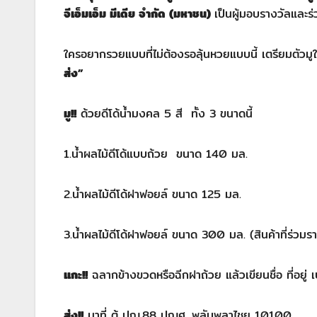
จีเอ็มเอ็ม มีเดีย จำกัด (มหาชน)
เป็นผู้มอบรางวัลและร
ใครอยากรวยแบบที่ไม่ต้องรอลุ้นหวยแบบนี้ เตรียมตัวมูให้
ส่ง”
มู
!!
ด้วยดีโด้น้ำมงคล 5 สี ทั้ง 3 ขนาดนี้
1.น้ำผลไม้ดีโด้แบบถ้วย ขนาด 140 มล.
2.น้ำผลไม้ดีโด้ฝาฟอยล์ ขนาด 125 มล.
3.น้ำผลไม้ดีโด้ฝาฟอยล์ ขนาด 300 มล. (สินค้าที่ร่วมราย
แกะ
!!
ฉลากข้างขวดหรือฉีกฝาถ้วย แล้วเขียนชื่อ ที่อยู่
ส่ง!
!
มาที่ ตู้ ปณ.88 ปณศ. พลับพลาไชย 10100