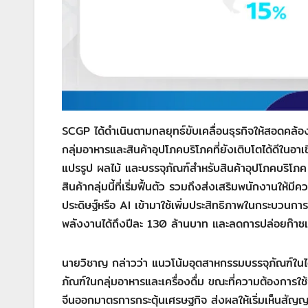
SCGP ได้ดำเนินตามกลยุทธ์ขับเคลื่อนธุรกิจให้สอดคล้อ
กลุ่มอาหารและสินค้าอุปโภคบริโภคที่ยังเติบโตได้ดีใน
แปรรูป ผลไม้ และบรรจุภัณฑ์สำหรับสินค้าอุปโภคบริโภ
สินค้ากลุ่มนี้ที่เริ่มฟื้นตัว รวมถึงส่งเสริมพนักงา
ประดิษฐ์หรือ AI เข้ามาใช้เพิ่มประสิทธิภาพในกระบวน
พลังงานได้ถึงปีละ 130 ล้านบาท และลดการปล่อยก๊าซ
นายวิชาญ กล่าวว่า แนวโน้มอุตสาหกรรมบรรจุภัณฑ์ในไต
ภัณฑ์ในกลุ่มอาหารและเครื่องดื่ม ขณะที่ความต้องการใช
จีนออกมาตรการกระตุ้นเศรษฐกิจ ส่งผลให้เริ่มเห็นสัญ