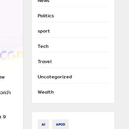
News
Politics
sport
Tech
Travel
Uncategorized
ภาพ
Wealth
็วกว่า
น 9
AI
APCO