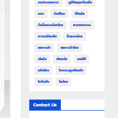
ผลประกอบการ
ภูมิปัญญาท้องถิ่น
มศว
รักษ์โลก
รีไซเคิล
วันสิ่งแวดล้อมโลก
ศาลปกครอง
สารทเดือนสิบ
สิ่งแวดล้อม
หอการค้า
หอการค้าไทย
เจ้หนิง
เซ็นทรัล
เอสซีจี
แม็คโคร
โรคกระดูกสันหลัง
โรบินสัน
ไลอ้อน
Contact Us