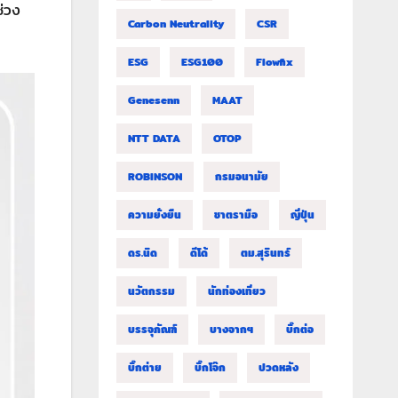
่วง
Carbon Neutrality
CSR
ESG
ESG100
Flowfix
Genesenn
MAAT
NTT DATA
OTOP
ROBINSON
กรมอนามัย
ความยั่งยืน
ชาตรามือ
ญี่ปุ่น
ดร.นิด
ดีโด้
ตม.สุรินทร์
นวัตกรรม
นักท่องเที่ยว
บรรจุภัณฑ์
บางจากฯ
บิ๊กต่อ
บิ๊กต่าย
บิ๊กโจ๊ก
ปวดหลัง