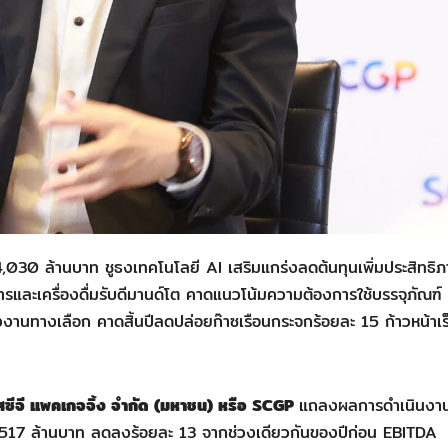
,030 ล้านบาท ชูธงเทคโนโลยี AI เสริมแกร่งลดต้นทุนเพิ่มประสิทธิ
และเครื่องดื่มรับดีมานด์โต คาดแนวโน้มความต้องการใช้บรรจุภัณฑ์
ังงานทางเลือก คาดสิ้นปีลดปล่อยก๊าซเรือนกระจกร้อยละ 15 ก้าวหน้าเร
เอสซีจี แพคเกจจิ้ง จำกัด (มหาชน) หรือ SCGP
แถลงผลการดำเนินงา
,517 ล้านบาท ลดลงร้อยละ 13 จากช่วงเดียวกันของปีก่อน EBITDA