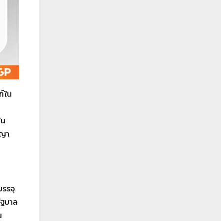
ฑ์ใน
ใน
ญญา
บรรจุ
รัฐบาล
น