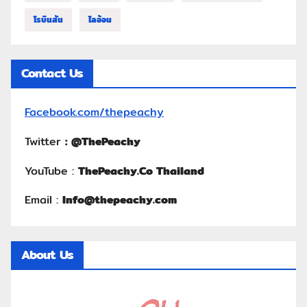
โรบินสัน
ไลอ้อน
Contact Us
Facebook.com/thepeachy
Twitter
:
@ThePeachy
YouTube :
ThePeachy.Co Thailand
Email :
Info@thepeachy.com
About Us