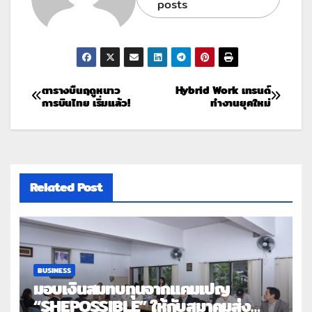
posts
ตารางบืนฤดูหนาว
Hybrid Work เทรนด์
การบินไทย เริ่มแล้ว!
ทำงานยุคใหม่
Related Post
BUSINESS
มอบเงินสมทบทุนจากแคมเปญ
“SHEPOSSIBLE” ให้กับสมาคมส่ง