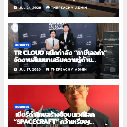
เสริมสถานภาพสตรีฯ เนื่องในวันสตรี
JUL 24, 2026
THEPEACHY ADMIN
สากล 2569
BUSINESS
TR CLOUD ผนึกกำลัง “ภาษีเลอค่า”
จัดงานสัมมนาเสริมความรู้ด้าน
บัญชี และภาษีสำหรับครีเอเตอร์ไทยใน
JUL 17, 2026
THEPEACHY ADMIN
ยุคดิจิทัล
BUSINESS
เบียร์ดำไทยสร้างชื่อบนเวทีโลก
“SPACECRAFT” คว้าเหรียญ