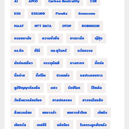
AI
APCO
Carbon Neutrality
CSR
ESG
ESG100
Flowfix
Genesenn
MAAT
NTT DATA
OTOP
ROBINSON
กรมอนามัย
ความยั่งยืน
ชาตรามือ
ญี่ปุ่น
ดร.นิด
ดีโด้
ตม.สุรินทร์
นวัตกรรม
นักท่องเที่ยว
บรรจุภัณฑ์
บางจากฯ
บิ๊กต่อ
บิ๊กต่าย
บิ๊กโจ๊ก
ปวดหลัง
ผลประกอบการ
ภูมิปัญญาท้องถิ่น
มศว
รักษ์โลก
รีไซเคิล
วันสิ่งแวดล้อมโลก
ศาลปกครอง
สารทเดือนสิบ
สิ่งแวดล้อม
หอการค้า
หอการค้าไทย
เจ้หนิง
เซ็นทรัล
เอสซีจี
แม็คโคร
โรคกระดูกสันหลัง