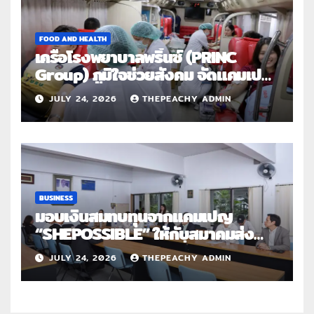
FOOD AND HEALTH
เครือโรงพยาบาลพริ้นซ์ (PRINC
Group) ภูมิใจช่วยสังคม จัดแคมเปญ
ใหญ่ระดับประเทศ “PRINC ผสาน :
JULY 24, 2026
THEPEACHY ADMIN
สานต่อการให้ไม่สิ้นสุด”
BUSINESS
มอบเงินสมทบทุนจากแคมเปญ
“SHEPOSSIBLE” ให้กับสมาคมส่ง
เสริมสถานภาพสตรีฯ เนื่องในวันสตรี
JULY 24, 2026
THEPEACHY ADMIN
สากล 2569