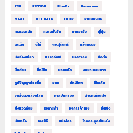
ESG
ESG100
Flowfix
Genesenn
MAAT
NTT DATA
OTOP
ROBINSON
กรมอนามัย
ความยั่งยืน
ชาตรามือ
ญี่ปุ่น
ดร.นิด
ดีโด้
ตม.สุรินทร์
นวัตกรรม
นักท่องเที่ยว
บรรจุภัณฑ์
บางจากฯ
บิ๊กต่อ
บิ๊กต่าย
บิ๊กโจ๊ก
ปวดหลัง
ผลประกอบการ
ภูมิปัญญาท้องถิ่น
มศว
รักษ์โลก
รีไซเคิล
วันสิ่งแวดล้อมโลก
ศาลปกครอง
สารทเดือนสิบ
สิ่งแวดล้อม
หอการค้า
หอการค้าไทย
เจ้หนิง
เซ็นทรัล
เอสซีจี
แม็คโคร
โรคกระดูกสันหลัง