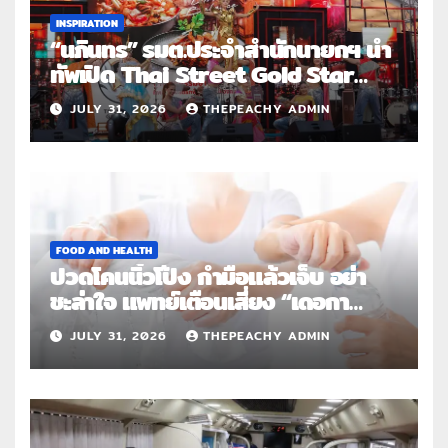
INSPIRATION
“นภินทร” รมต.ประจำสำนักนายกฯ นำ
ทัพเปิด Thai Street Gold Star
Roadshow 3 จังหวัดต้นแบบ
JULY 31, 2026
THEPEACHY ADMIN
FOOD AND HEALTH
ปวดโคนนิ้วโป้ง กำมือแล้วเจ็บ อย่า
ชะล่าใจ แพทย์เตือนเสี่ยง “เดอกา
แวง” โรคปลอกหุ้มเอ็นอักเสบจากการ
JULY 31, 2026
THEPEACHY ADMIN
ใช้งานซ้ำ