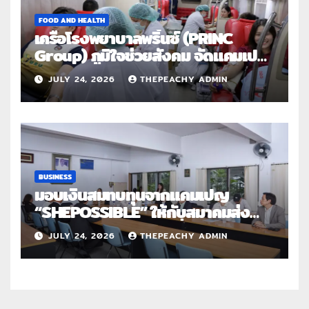
FOOD AND HEALTH
เครือโรงพยาบาลพริ้นซ์ (PRINC
Group) ภูมิใจช่วยสังคม จัดแคมเปญ
ใหญ่ระดับประเทศ “PRINC ผสาน :
JULY 24, 2026
THEPEACHY ADMIN
สานต่อการให้ไม่สิ้นสุด”
BUSINESS
มอบเงินสมทบทุนจากแคมเปญ
“SHEPOSSIBLE” ให้กับสมาคมส่ง
เสริมสถานภาพสตรีฯ เนื่องในวันสตรี
JULY 24, 2026
THEPEACHY ADMIN
สากล 2569