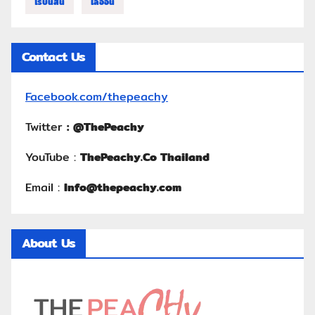
โรบินสัน
ไลอ้อน
Contact Us
Facebook.com/thepeachy
Twitter
:
@ThePeachy
YouTube :
ThePeachy.Co Thailand
Email :
Info@thepeachy.com
About Us