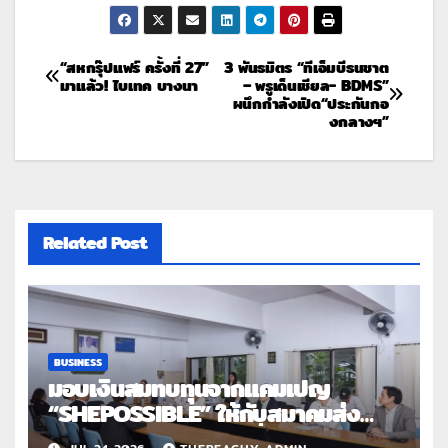
“สหกรุ๊ปแฟร์ ครั้งที่ 27”
3 พันธมิตร “ทีเอ็มบีธนชาต
มาแล้ว! ไบเทค บางนา
– พรูเด็นเชียล- BDMS”
ผนึกกำลังเปิด“ประกันกอ
งกลางฯ”
Related Post
BUSINESS
มอบเงินสมทบทุนจากแคมเปญ
“SHEPOSSIBLE” ให้กับสมาคมส่ง
เสริมสถานภาพสตรีฯ เนื่องในวันสตรี