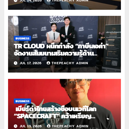
JUL 24, 2026
THEPEACHY ADMIN
สากล 2569
BUSINESS
TR CLOUD ผนึกกำลัง “ภาษีเลอค่า”
จัดงานสัมมนาเสริมความรู้ด้าน
บัญชี และภาษีสำหรับครีเอเตอร์ไทยใน
JUL 17, 2026
THEPEACHY ADMIN
ยุคดิจิทัล
BUSINESS
เบียร์ดำไทยสร้างชื่อบนเวทีโลก
“SPACECRAFT” คว้าเหรียญ
เงิน World Beer Cup 2026 ตอกย้ำ
JUL 13, 2026
THEPEACHY ADMIN