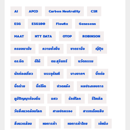
AI
APCO
Carbon Neutrality
CSR
ESG
ESG100
Flowfix
Genesenn
MAAT
NTT DATA
OTOP
ROBINSON
กรมอนามัย
ความยั่งยืน
ชาตรามือ
ญี่ปุ่น
ดร.นิด
ดีโด้
ตม.สุรินทร์
นวัตกรรม
นักท่องเที่ยว
บรรจุภัณฑ์
บางจากฯ
บิ๊กต่อ
บิ๊กต่าย
บิ๊กโจ๊ก
ปวดหลัง
ผลประกอบการ
ภูมิปัญญาท้องถิ่น
มศว
รักษ์โลก
รีไซเคิล
วันสิ่งแวดล้อมโลก
ศาลปกครอง
สารทเดือนสิบ
สิ่งแวดล้อม
หอการค้า
หอการค้าไทย
เจ้หนิง