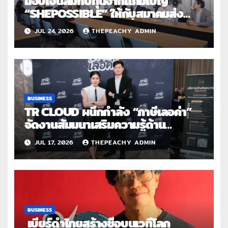
มอบเงินสมทบทุนจากแคมเปญ
“SHEPOSSIBLE” ให้กับสมาคมส่ง
เสริมสถานภาพสตรีฯ เนื่องในวันสตรี
JUL 24, 2026
THEPEACHY ADMIN
สากล 2569
BUSINESS
TR CLOUD ผนึกกำลัง “ภาษีเลอค่า”
จัดงานสัมมนาเสริมความรู้ด้าน
บัญชี และภาษีสำหรับครีเอเตอร์ไทยใน
JUL 17, 2026
THEPEACHY ADMIN
ยุคดิจิทัล
BUSINESS
เบียร์ดำไทยสร้างชื่อบนเวทีโลก