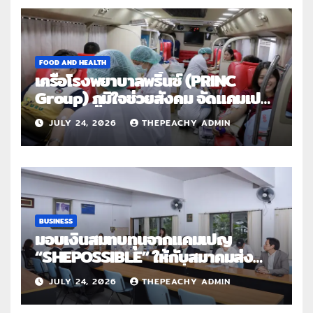
FOOD AND HEALTH
เครือโรงพยาบาลพริ้นซ์ (PRINC
Group) ภูมิใจช่วยสังคม จัดแคมเปญ
ใหญ่ระดับประเทศ “PRINC ผสาน :
JULY 24, 2026
THEPEACHY ADMIN
สานต่อการให้ไม่สิ้นสุด”
BUSINESS
มอบเงินสมทบทุนจากแคมเปญ
“SHEPOSSIBLE” ให้กับสมาคมส่ง
เสริมสถานภาพสตรีฯ เนื่องในวันสตรี
JULY 24, 2026
THEPEACHY ADMIN
สากล 2569