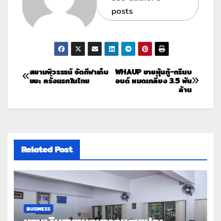
posts
สยามพิวรรธน์ จัดกีฬาเก็บ
WHAUP ขายหุ้นกู้-กรีนบ
ขยะ ครั้งแรกในไทย
อนด์ หมดเกลี้ยง 3.5 พัน
ล้าน
Related Post
BUSINESS