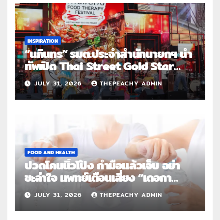
INSPIRATION
“นภินทร” รมต.ประจำสำนักนายกฯ นำ
ทัพเปิด Thai Street Gold Star
Roadshow 3 จังหวัดต้นแบบ
JULY 31, 2026
THEPEACHY ADMIN
FOOD AND HEALTH
ปวดโคนนิ้วโป้ง กำมือแล้วเจ็บ อย่า
ชะล่าใจ แพทย์เตือนเสี่ยง “เดอกา
แวง” โรคปลอกหุ้มเอ็นอักเสบจากการ
JULY 31, 2026
THEPEACHY ADMIN
ใช้งานซ้ำ