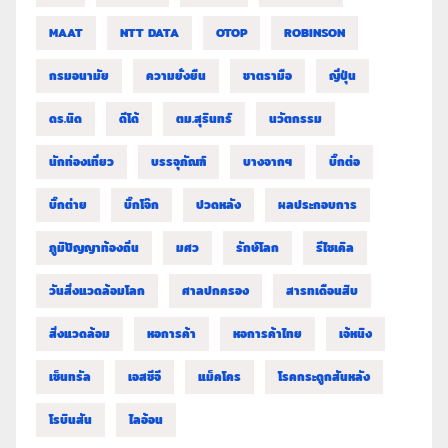
MAAT
NTT DATA
OTOP
ROBINSON
กรมอนามัย
ความยั่งยืน
ชาตรามือ
ญี่ปุ่น
ดร.นิด
ดีโด้
ตม.สุรินทร์
นวัตกรรม
นักท่องเที่ยว
บรรจุภัณฑ์
บางจากฯ
บิ๊กต่อ
บิ๊กต่าย
บิ๊กโจ๊ก
ปวดหลัง
ผลประกอบการ
ภูมิปัญญาท้องถิ่น
มศว
รักษ์โลก
รีไซเคิล
วันสิ่งแวดล้อมโลก
ศาลปกครอง
สารทเดือนสิบ
สิ่งแวดล้อม
หอการค้า
หอการค้าไทย
เจ้หนิง
เซ็นทรัล
เอสซีจี
แม็คโคร
โรคกระดูกสันหลัง
โรบินสัน
ไลอ้อน