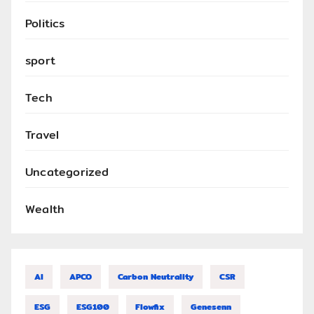
Politics
sport
Tech
Travel
Uncategorized
Wealth
AI
APCO
Carbon Neutrality
CSR
ESG
ESG100
Flowfix
Genesenn