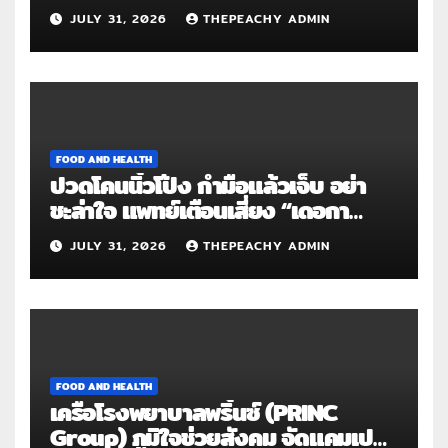
Roadshow 3 จังหวัดต้นแบบ
JULY 31, 2026
THEPEACHY ADMIN
FOOD AND HEALTH
ปวดโคนนิ้วโป้ง กำมือแล้วเจ็บ อย่า
ชะล่าใจ แพทย์เตือนเสี่ยง “เดอกา
แวง” โรคปลอกหุ้มเอ็นอักเสบจากการ
JULY 31, 2026
THEPEACHY ADMIN
ใช้งานซ้ำ
FOOD AND HEALTH
เครือโรงพยาบาลพริ้นซ์ (PRINC
Group) ภูมิใจช่วยสังคม จัดแคมเปญ