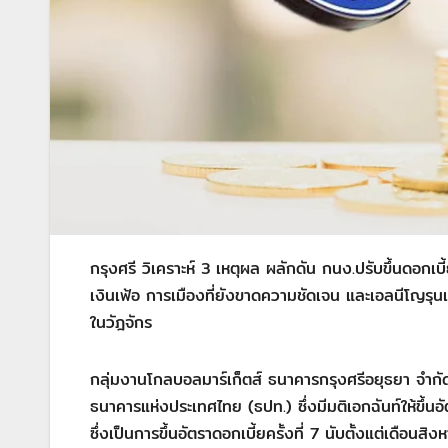
กรุงศรี วิเคราะห์ 3 เหตุผล ผลักดัน กนง.ปรับขึ้นดอกเบ
เงินเฟ้อ การเมืองที่ยังขาดความชัดเจน และเอลนีโญรุนแรง
ในวัฎจักร
กลุ่มงานโกลบอลมาร์เก็ตส์ ธนาคารกรุงศรีอยุธยา จ
ธนาคารแห่งประเทศไทย (ธปท.) ซึ่งมีมติเอกฉันท์ให้ขึ้น
ซึ่งเป็นการขึ้นอัตราดอกเบี้ยครั้งที่ 7 นับตั้งแต่เดือนส