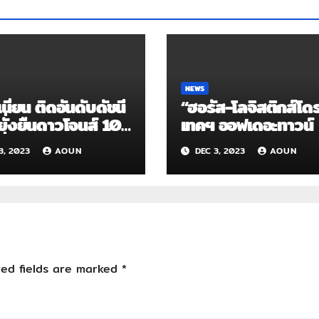
NEWS
นี่ยน ติดอันดับดัชนี
“ฮอรัส-โลจิสติกส์โด
ั่งยืนดาวโจนส์ 10
เทคฯ ออฟเดอะทาวน์
นื่อง
3, 2023
AOUN
DEC 3, 2023
AOUN
red fields are marked
*