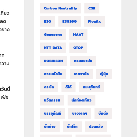
Carbon Neutrality
CSR
ที่ยว
บลด
ESG
ESG100
Flowfix
อย่าง
Genesenn
MAAT
NTT DATA
OTOP
บาท
ROBINSON
กรมอนามัย
ะความ
ความยั่งยืน
ชาตรามือ
ญี่ปุ่น
ดร.นิด
ดีโด้
ตม.สุรินทร์
ันนี้
นเฟ้อ
นวัตกรรม
นักท่องเที่ยว
บรรจุภัณฑ์
บางจากฯ
บิ๊กต่อ
บิ๊กต่าย
บิ๊กโจ๊ก
ปวดหลัง