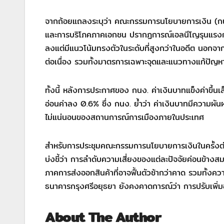
จากถ้อยแถลงระบุว่า คณะกรรมการนโยบายการเงิน (กนง
และการบริโภคภาคเอกชน ปรากฏการณ์เอลนีโญรุนแรงกว่
ลงแต่มีแนวโน้มทรงตัวในระดับที่สูงกว่าในอดีต นอกจา
ต่อเนื่อง รวมทั้งมาตรการเฉพาะจุดและแนวทางแก้ปัญหาห
ทั้งนี้ หลังการประกาศของ กนง. ค่าเงินบาทแข็งค่าขึ้น
อ่อนค่าลง 0.6% ซึ่ง กนง. ย้ำว่า ค่าเงินบาทมีควา
ไม่แน่นอนของสถานการณ์การเมืองภายในประเทศ
สำหรับการประชุมคณะกรรมการนโยบายการเงินในครั้งต่อไ
บ่งชี้ว่า การลำดับความเสี่ยงของแต่ละปัจจัยค่อนข้างสมด
ภาคการส่งออกสินค้าที่อาจฟื้นตัวช้ากว่าคาด รวมทั้งค
ธนาคารกรุงศรีอยุธยา ยังคงคาดการณ์ว่า การปรับเพิ่มอัตร
About The Author