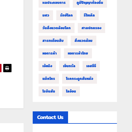
ผลประกอบการ
ภูมิปัญญาท้องถิ่น
มศว
รักษ์โลก
รีไซเคิล
วันสิ่งแวดล้อมโลก
ศาลปกครอง
สารทเดือนสิบ
สิ่งแวดล้อม
หอการค้า
หอการค้าไทย
เจ้หนิง
เซ็นทรัล
เอสซีจี
แม็คโคร
โรคกระดูกสันหลัง
โรบินสัน
ไลอ้อน
Contact Us