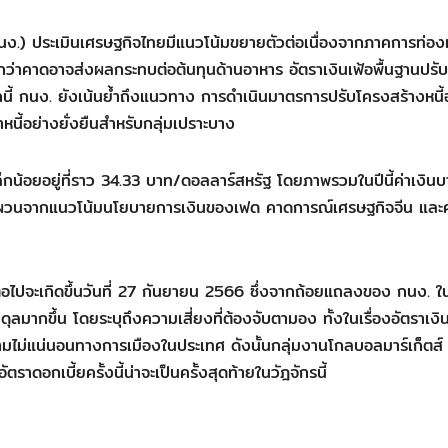
.) ประเมินเศรษฐกิจไทยมีแนวโน้มขยายตัวต่อเนื่องจากภาคการท่องเ
าคาดอาจส่งผลกระทบต่อต้นทุนด้านอาหาร อัตราเงินเฟ้อพื้นฐานปรั
กนี้ กนง. ยังเน้นย้ำถึงแนวทาง การดำเนินมาตรการปรับโครงสร้างหนี้
นี้อย่างยั่งยืนสำหรับกลุ่มเปราะบาง
เล็กน้อยอยู่ที่ราว 34.33 บาท/ดอลลาร์สหรัฐ โดยภาพรวมในปีนี้ค่าเงิน
มผันผวนจากแนวโน้มนโยบายการเงินของเฟด คาดการณ์เศรษฐกิจจีน แล
ปจะเกิดขึ้นวันที่ 27 กันยายน 2566 ซึ่งจากถ้อยแถลงของ กนง. ในว
ุลมากขึ้น โดยระบุถึงความเสี่ยงที่ต้องจับตามอง ทั้งในเรื่องอัตราเงิ
วามไม่แน่นอนทางการเมืองในประเทศ ดังนั้นกลุ่มงานโกลบอลมาร์เก็ตส์
าดอกเบี้ยครั้งนี้น่าจะเป็นครั้งสุดท้ายในวัฎจักรนี้