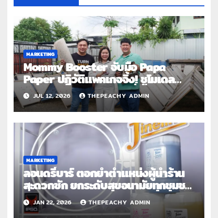
MARKETING
Mommy Booster จับมือ Papa
Paper ปฏิวัติแพคเกจจิ้ง! ชูโมเดล
Circular Economy เปลี่ยน “กาก
JUL 12, 2026
THEPEACHY ADMIN
หัวปลี” เป็นกันกระแทกรักษ์โลก
MARKETING
ลอนดรี้บาร์ ตอกย้ำตำแหน่งผู้นำร้าน
สะดวกซัก ยกระดับสุขอนามัยทุกชุมชน
ทั่วประเทศ จับมือ “ไฟน์ไลน์” พัฒนา
JAN 22, 2026
THEPEACHY ADMIN
น้ำยาสูตรเฉพาะ สร้างมาตรฐานใหม่