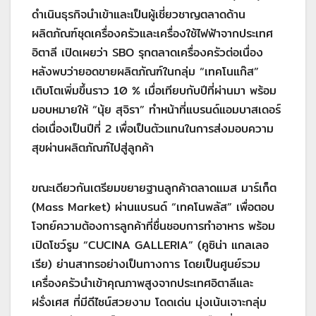
ดำเนินธุรกิจนำเข้าและเป็นผู้เชี่ยวชาญตลาดด้าน
ผลิตภัณฑ์ชุดเครื่องครัวและเครื่องใช้ไฟฟ้าจากประเทศ
อิตาลี เปิดเผยว่า SBO รุกตลาดเครื่องครัวต่อเนื่อง
หลังพบว่ายอดขายผลิตภัณฑ์ในกลุ่ม “เทคโนแก๊ส”
เติบโตเพิ่มขึ้นราว 10 % เมื่อเทียบกับปีที่ผ่านมา พร้อม
มอบหมายให้ “นุ้ย สุจิรา” ทำหน้าที่แบรนด์แอมบาสเดอร์
ต่อเนื่องเป็นปีที่ 2 เพื่อเป็นตัวแทนในการส่งมอบความ
สุขผ่านผลิตภัณฑ์ไปสู่ลูกค้า
ขณะเดียวกันเตรียมขยายฐานลูกค้าตลาดแมส มาร์เก็ต
(Mass Market) ผ่านแบรนด์ “เทคโนพลัส” เพื่อตอบ
โจทย์ความต้องการลูกค้าที่ชื่นชอบการทำอาหาร พร้อม
เปิดโชว์รูม “CUCINA GALLERIA” (คูซิน่า แกลเลอ
เรีย) ย่านสาทรอย่างเป็นทางการ โดยเป็นศูนย์รวม
เครื่องครัวนำเข้าคุณภาพสูงจากประเทศอิตาลีและ
ฝรั่งเศส ที่มีดีไซน์สวยงาม โดดเด่น มุ่งเน้นเจาะกลุ่ม