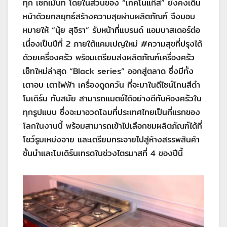
ทุก เซกเม้นท์ โดยในส่วนของ “เทคโนแก๊ส” ยังคงเดิน
หน้าด้วยกลยุทธ์สร้างความสุขผ่านผลิตภัณฑ์ จึงมอบ
หมายให้ “นุ้ย สุจิรา” รับหน้าที่แบรนด์ แอมบาสเดอร์ต่อ
เนื่องเป็นปีที่ 2 ภายใต้แคมเปญใหม่ #ความสุขที่ปรุงได้
ด้วยเครื่องครัว พร้อมเตรียมส่งผลิตภัณฑ์เครื่องครัว
เซ็ทใหม่ล่าสุด “Black series” ออกสู่ตลาด ซึ่งมีทั้ง
เตาอบ เตาไฟฟ้า เครื่องดูดควัน ที่จะมาในดีไซน์โทนสีดำ
โมเดิร์น ทันสมัย สามารถแมตซ์ได้อย่างดีกับห้องครัวใน
ทุกรูปแบบ ซึ่งจะมาอวดโฉมที่ประเทศไทยเป็นที่แรกของ
โลกในงานนี้ พร้อมสามารถเข้าไปเลือกชมผลิตภัณฑ์ได้ที่
โชว์รูมเหม่งจาย และเตรียมกระจายไปสู่ห้างสรรพสินค้า
ชั้นนำและโมเดิร์นเทรดในช่วงไตรมาสที่ 4 ของปีนี้