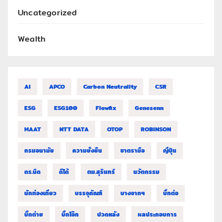
Uncategorized
Wealth
AI
APCO
Carbon Neutrality
CSR
ESG
ESG100
Flowfix
Genesenn
MAAT
NTT DATA
OTOP
ROBINSON
กรมอนามัย
ความยั่งยืน
ชาตรามือ
ญี่ปุ่น
ดร.นิด
ดีโด้
ตม.สุรินทร์
นวัตกรรม
นักท่องเที่ยว
บรรจุภัณฑ์
บางจากฯ
บิ๊กต่อ
บิ๊กต่าย
บิ๊กโจ๊ก
ปวดหลัง
ผลประกอบการ