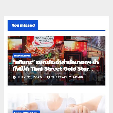
You missed
INSPIRATION
“นภินทร” รมต.ประจำสำนักนายกฯ นำ
ทัพเปิด Thai Street Gold Star
Roadshow 3 จังหวัดต้นแบบ
JULY 31, 2026
THEPEACHY ADMIN
FOOD AND HEALTH