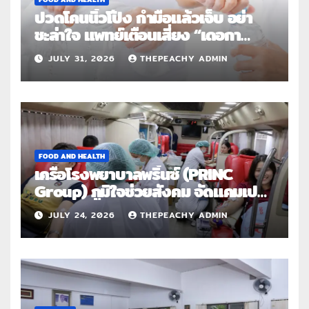
ปวดโคนนิ้วโป้ง กำมือแล้วเจ็บ อย่า
ชะล่าใจ แพทย์เตือนเสี่ยง “เดอกา
แวง” โรคปลอกหุ้มเอ็นอักเสบจากการ
JULY 31, 2026
THEPEACHY ADMIN
ใช้งานซ้ำ
FOOD AND HEALTH
เครือโรงพยาบาลพริ้นซ์ (PRINC
Group) ภูมิใจช่วยสังคม จัดแคมเปญ
ใหญ่ระดับประเทศ “PRINC ผสาน :
JULY 24, 2026
THEPEACHY ADMIN
สานต่อการให้ไม่สิ้นสุด”