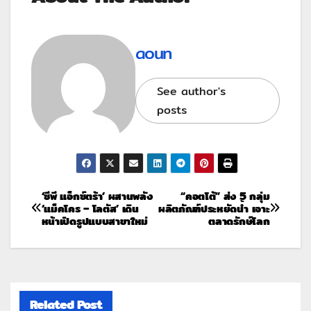
aoun
See author's
posts
‘ซีพี แอ็กซ์ตร้า’ ผสานพลัง
“คอตโต้” ส่ง 5 กลุ่ม
‘แม็คโคร – โลตัส’ เดิน
ผลิตภัณฑ์ประหยัดน้ำ เจาะ
หน้าเปิดรูปแบบสาขาใหม่
ตลาดรักษ์โลก
Related Post