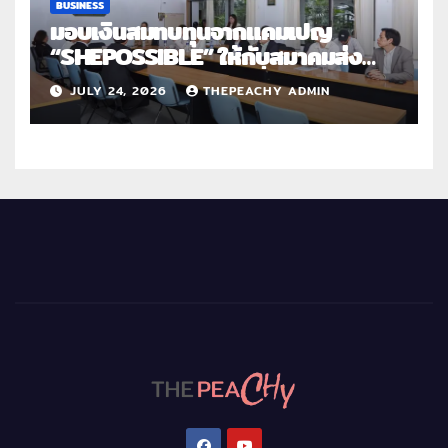
BUSINESS
มอบเงินสมทบทุนจากแคมเปญ
“SHEPOSSIBLE” ให้กับสมาคมส่ง
เสริมสถานภาพสตรีฯ เนื่องในวันสตรี
JULY 24, 2026
THEPEACHY ADMIN
สากล 2569