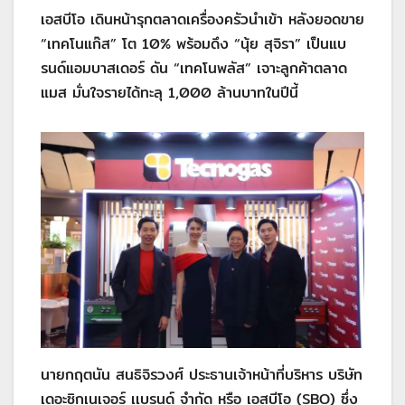
เอสบีโอ เดินหน้ารุกตลาดเครื่องครัวนำเข้า หลังยอดขาย
“เทคโนแก๊ส” โต 10% พร้อมดึง “นุ้ย สุจิรา” เป็นแบ
รนด์แอมบาสเดอร์ ดัน “เทคโนพลัส” เจาะลูกค้าตลาด
แมส มั่นใจรายได้ทะลุ 1,000 ล้านบาทในปีนี้
นายกฤตนัน สนธิจิรวงศ์ ประธานเจ้าหน้าที่บริหาร บริษัท
เดอะซิกเนเจอร์ เเบรนด์ จำกัด หรือ เอสบีโอ (SBO) ซึ่ง