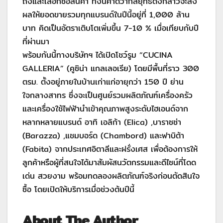
ถึงและเลือกซื้อสินค้า ทั้งนี้คาดว่ากลยุทธ์ดังกล่าวจะส่ง
ผลให้ยอดขายรวมทุกแบรนด์ในปีนี้อยู่ที่ 1,000 ล้าน
บาท คิดเป็นอัตราเติบโตเพิ่มขึ้น 7-10 % เมื่อเทียบกับปี
ที่ผ่านมา ​
พร้อมกันนี้ทางบริษัทฯ ได้เปิดโชว์รูม “CUCINA
GALLERIA” (คูซิน่า แกลเลอเรีย) โดยมีพื้นที่ราว 300
ตรม. ตั้งอยู่ภายในบ้านเก่าแก่อายุกว่า 150 ปี ย่าน
ใจกลางสาทร ซึ่งจะเป็นศูนย์รวมผลิตภัณฑ์เครื่องครัว
และเครื่องใช้ไฟฟ้านำเข้าคุณภาพสูงระดับไฮเอนด์จาก
หลากหลายแบรนด์ อาทิ เอลิก้า (Elica) ,บาราซซ่า
(Barazza) ,แชมบอร์ด (Chambord) และฟาบิต้า
(Fabita) จากประเทศอิตาลีและฝรั่งเศส เพื่อต้องการให้
ลูกค้าหรือผู้ที่สนใจได้มาสัมผัสนวัตกรรมและดีไซน์ที่โดด
เด่น สวยงาม พร้อมทดลองผลิตภัณฑ์จริงก่อนตัดสินใจ
ซื้อ โดยเปิดให้บริการเมื่อช่วงต้นปีนี้
About The Author