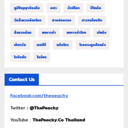
ภูมิปัญญาท้องถิ่น
มศว
รักษ์โลก
รีไซเคิล
วันสิ่งแวดล้อมโลก
ศาลปกครอง
สารทเดือนสิบ
สิ่งแวดล้อม
หอการค้า
หอการค้าไทย
เจ้หนิง
เซ็นทรัล
เอสซีจี
แม็คโคร
โรคกระดูกสันหลัง
โรบินสัน
ไลอ้อน
Contact Us
Facebook.com/thepeachy
Twitter
:
@ThePeachy
YouTube :
ThePeachy.Co Thailand