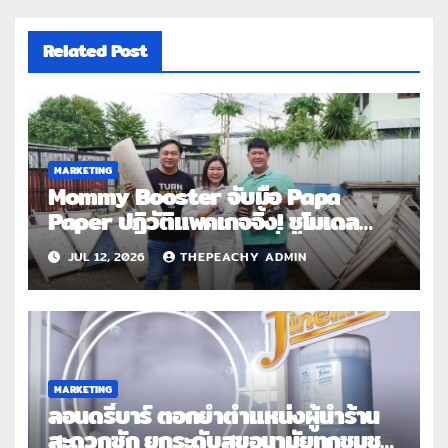
Related Post
MARKETING
Mommy Booster จับมือ Papa
Paper ปฏิวัติแพคเกจจิ้ง! ชูโมเดล
Circular Economy เปลี่ยน “กาก
JUL 12, 2026
THEPEACHY ADMIN
หัวปลี” เป็นกันกระแทกรักษ์โลก
MARKETING
ลอนดรี้บาร์ ตอกย้ำตำแหน่งผู้นำร้าน
สะดวกซัก ยกระดับสุขอนามัยทุกชุมชน