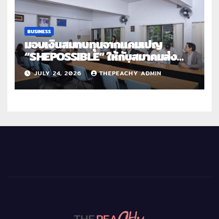
BUSINESS
มอบเงินสมทบทุนจากแคมเปญ
“SHEPOSSIBLE” ให้กับสมาคมส่ง
เสริมสถานภาพสตรีฯ เนื่องในวันสตรี
JULY 24, 2026
THEPEACHY ADMIN
สากล 2569