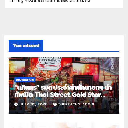
ความรู้ ทรรศนะความคิด และพลังบันดาลใจ
You missed
INSPIRATION
“นภินทร” รมต.ประจำสำนักนายกฯ นำ
ทัพเปิด Thai Street Gold Star
Roadshow 3 จังหวัดต้นแบบ
JULY 31, 2026
THEPEACHY ADMIN