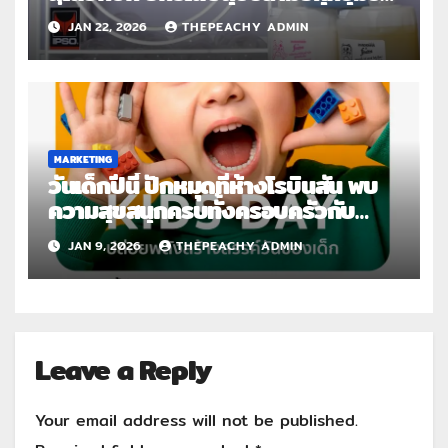
ทั่วประเทศ จับมือ “ไฟน์ไลน์” พัฒนา
JAN 22, 2026
THEPEACHY ADMIN
น้ำยาสูตรเฉพาะ สร้างมาตรฐานใหม่
แห่งความสะอาดหอมเหนือระดับ
MARKETING
วันเด็กปีนี้ ปักหมุดที่ห้างโรบินสัน พบ
ความสุขสนุกครบทั้งครอบครัวกับ
แคมเปญ “ROBINSON KIDS DAY”
JAN 9, 2026
THEPEACHY ADMIN
Leave a Reply
Your email address will not be published.