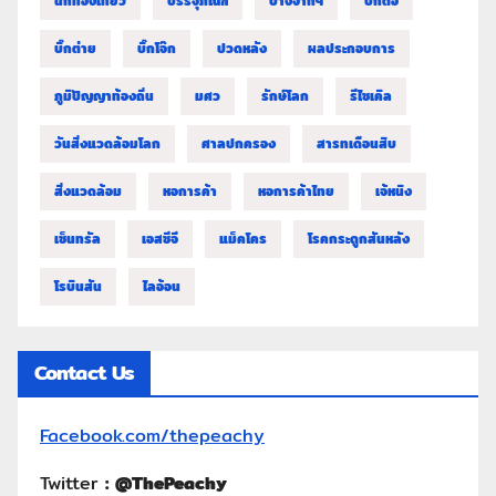
นักท่องเที่ยว
บรรจุภัณฑ์
บางจากฯ
บิ๊กต่อ
บิ๊กต่าย
บิ๊กโจ๊ก
ปวดหลัง
ผลประกอบการ
ภูมิปัญญาท้องถิ่น
มศว
รักษ์โลก
รีไซเคิล
วันสิ่งแวดล้อมโลก
ศาลปกครอง
สารทเดือนสิบ
สิ่งแวดล้อม
หอการค้า
หอการค้าไทย
เจ้หนิง
เซ็นทรัล
เอสซีจี
แม็คโคร
โรคกระดูกสันหลัง
โรบินสัน
ไลอ้อน
Contact Us
Facebook.com/thepeachy
Twitter
:
@ThePeachy