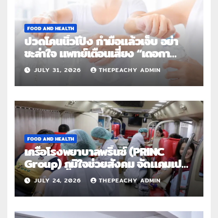
FOOD AND HEALTH
ปวดโคนนิ้วโป้ง กำมือแล้วเจ็บ อย่า
ชะล่าใจ แพทย์เตือนเสี่ยง “เดอกา
แวง” โรคปลอกหุ้มเอ็นอักเสบจากการ
JULY 31, 2026
THEPEACHY ADMIN
ใช้งานซ้ำ
FOOD AND HEALTH
เครือโรงพยาบาลพริ้นซ์ (PRINC
Group) ภูมิใจช่วยสังคม จัดแคมเปญ
ใหญ่ระดับประเทศ “PRINC ผสาน :
JULY 24, 2026
THEPEACHY ADMIN
สานต่อการให้ไม่สิ้นสุด”