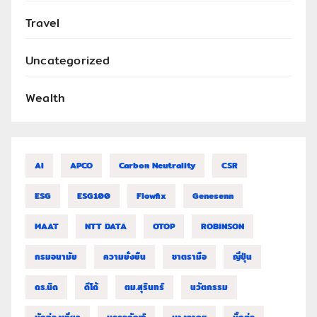
Travel
Uncategorized
Wealth
AI
APCO
Carbon Neutrality
CSR
ESG
ESG100
Flowfix
Genesenn
MAAT
NTT DATA
OTOP
ROBINSON
กรมอนามัย
ความยั่งยืน
ชาตรามือ
ญี่ปุ่น
ดร.นิด
ดีโด้
ตม.สุรินทร์
นวัตกรรม