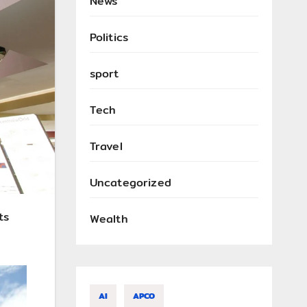
News
Politics
sport
Tech
Travel
Uncategorized
ts
Wealth
AI
APCO