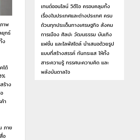
เทนต์ออนไลน์ วิดีโอ ครอบคลุมทั้ง
เรื่องในประเทศและต่างประเทศ ครบ
ธิภาพ
ถ้วนทุกประเด็นทางเศรษฐกิจ สังคม
ยุทธ์
การเมือง ศิลปะ วัฒนธรรม บันเทิง
ั้ง
แฟชั่น และไลฟ์สไตล์ นำเสนอด้วยรูป
แบบที่สร้างสรรค์ ทันกระแส ให้ทั้ง
สาระความรู้ ทรรศนะความคิด และ
คได้
พลังบันดาลใจ
20%
รสร้าง
ือ
ค้า
อน ภาย
ื่อ