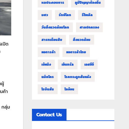
ผลประกอบการ
ภูมิปัญญาท้องถิ่น
มศว
รักษ์โลก
รีไซเคิล
วันสิ่งแวดล้อมโลก
ศาลปกครอง
สารทเดือนสิบ
สิ่งแวดล้อม
เปิด
ม
หอการค้า
หอการค้าไทย
เจ้หนิง
เซ็นทรัล
เอสซีจี
แม็คโคร
โรคกระดูกสันหลัง
ผู้
โรบินสัน
ไลอ้อน
ินค้า
 กลุ่ม
Contact Us