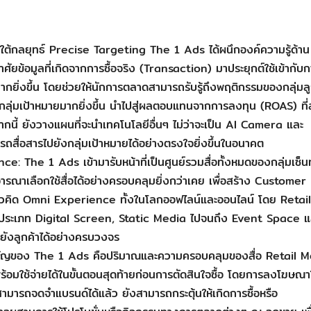
กลยุทธ์ Precise Targeting The 1 Ads ได้ผนึกองค์ความรู้ด้าน
ยข้อมูลที่เกิดจากการซื้อจริง (Transaction) มาประยุกต์ใช้เข้ากับก
กยิ่งขึ้น โดยช่วยให้นักการตลาดสามารถรับรู้ถึงพฤติกรรมของกลุ่มลูก
กกลุ่มเป้าหมายมากยิ่งขึ้น นำไปสู่ผลตอบแทนจากการลงทุน (ROAS) ที่ส
จากนี้ ยังวางแผนที่จะนำเทคโนโลยีอื่นๆ ไม่ว่าจะเป็น AI Camera และ
สื่อสารไปยังกลุ่มเป้าหมายได้อย่างตรงใจยิ่งขึ้นในอนาคต
he 1 Ads เข้ามารับหน้าที่เป็นศูนย์รวมสื่อทั้งหมดของกลุ่มเซ็นทร
ารณาเลือกใช้สื่อได้อย่างครอบคลุมยิ่งกว่าเคย เพื่อสร้าง Customer
้แนวคิด Omni Experience ทั้งในโลกออฟไลน์และออนไลน์ โดย Retail
่อประเภท Digital Screen, Static Media ไปจนถึง Event Space แ
ปยังลูกค้าได้อย่างครบวงจร
คัญของ The 1 Ads คือปริมาณและความครอบคลุมของสื่อ Retail 
ที่พร้อมใช้จ่ายได้ในขั้นตอนสุดท้ายก่อนการตัดสินใจซื้อ โดยการลงโฆษณา
ามารถจดจำแบรนด์ได้แล้ว ยังสามารถกระตุ้นให้เกิดการซื้อหรือ