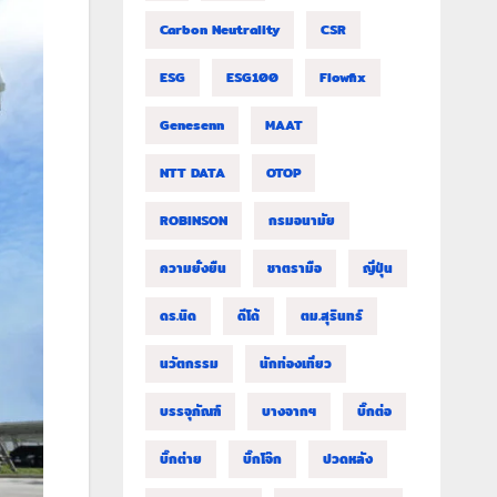
Carbon Neutrality
CSR
ESG
ESG100
Flowfix
Genesenn
MAAT
NTT DATA
OTOP
ROBINSON
กรมอนามัย
ความยั่งยืน
ชาตรามือ
ญี่ปุ่น
ดร.นิด
ดีโด้
ตม.สุรินทร์
นวัตกรรม
นักท่องเที่ยว
บรรจุภัณฑ์
บางจากฯ
บิ๊กต่อ
บิ๊กต่าย
บิ๊กโจ๊ก
ปวดหลัง