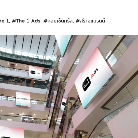
he 1
,
#The 1 Ads
,
#กลุ่มเซ็นทรัล
,
#สร้างแบรนด์