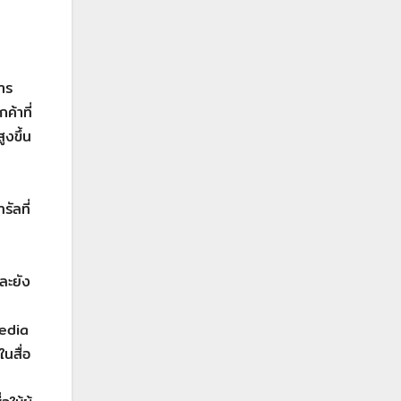
าร
ค้าที่
ูงขึ้น
ัลที่
ละยัง
Media
ในสื่อ