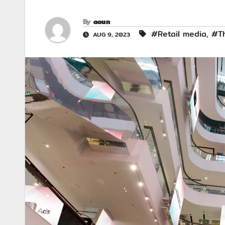
By
aoun
#Retail media
,
#T
AUG 9, 2023