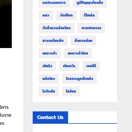
ผลประกอบการ
ภูมิปัญญาท้องถิ่น
มศว
รักษ์โลก
รีไซเคิล
วันสิ่งแวดล้อมโลก
ศาลปกครอง
สารทเดือนสิบ
สิ่งแวดล้อม
หอการค้า
หอการค้าไทย
เจ้หนิง
เซ็นทรัล
เอสซีจี
แม็คโคร
โรคกระดูกสันหลัง
โรบินสัน
ไลอ้อน
ริหาร
บ่งราย
Contact Us
ss