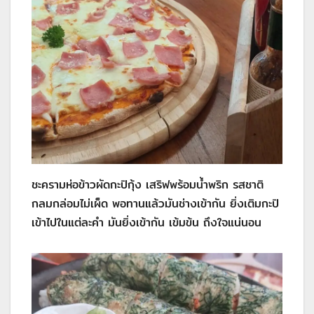
ชะครามห่อข้าวผัดกะปิกุ้ง เสริฟพร้อมน้ำพริก รสชาติ
กลมกล่อมไม่เผ็ด พอทานแล้วมันช่างเข้ากัน ยิ่งเติมกะปิ
เข้าไปในแต่ละคำ มันยิ่งเข้ากัน เข้มข้น ถึงใจแน่นอน