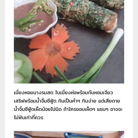
เมี่ยงหอยนางรมสด ใบเมี่ยงห่อพร้อมกับหอมเจียว
เสริฟพร้อมน้ำจิ้มซีฟู้ด กินเป็นคำๆ กินง่าย แต่เสียดาย
น้ำจิ้มซีฟู้ดเผ็ดน้อยไปนิด ถ้าใครชอบเผ็ดๆ แซบๆ อาจจะ
ไม่ฟินเท่าที่ควร