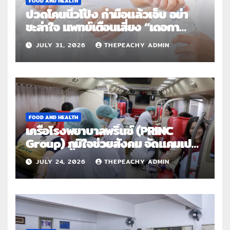
FOOD AND HEALTH
ปวดโคนนิ้วโป้ง กำมือแล้วเจ็บ อย่า
ชะล่าใจ แพทย์เตือนเสี่ยง “เดอกา
แวง” โรคปลอกหุ้มเอ็นอักเสบจากการ
JULY 31, 2026
THEPEACHY ADMIN
ใช้งานซ้ำ
FOOD AND HEALTH
เครือโรงพยาบาลพริ้นซ์ (PRINC
Group) ภูมิใจช่วยสังคม จัดแคมเปญ
ใหญ่ระดับประเทศ “PRINC ผสาน :
JULY 24, 2026
THEPEACHY ADMIN
สานต่อการให้ไม่สิ้นสุด”