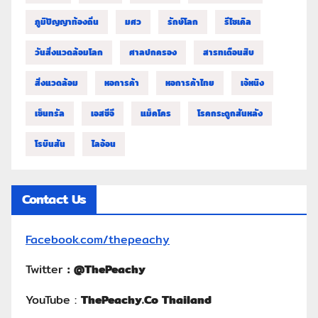
ภูมิปัญญาท้องถิ่น
มศว
รักษ์โลก
รีไซเคิล
วันสิ่งแวดล้อมโลก
ศาลปกครอง
สารทเดือนสิบ
สิ่งแวดล้อม
หอการค้า
หอการค้าไทย
เจ้หนิง
เซ็นทรัล
เอสซีจี
แม็คโคร
โรคกระดูกสันหลัง
โรบินสัน
ไลอ้อน
Contact Us
Facebook.com/thepeachy
Twitter
:
@ThePeachy
YouTube :
ThePeachy.Co Thailand