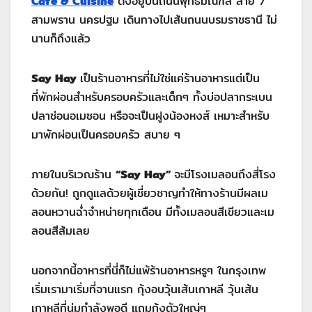
Cafe & Cuisine
ตั้งอยู่บนถนนพุทธมณฑล สาย 7
สามพราน นครปฐม เดินทางไปเส้นถนนบรมราชธานี ไม่
นานก็ถึงแล้ว
Say Hay
เป็นร้านอาหารที่ไม่ใช่แค่ร้านอาหารแต่เป็น
ที่พักผ่อนสำหรับครอบครัวและเด็กๆ ทั้งบ่อปลากระเบน
ปลาช่อนอเมซอน หรือจะเป็นฝูงน้องหงส์ เหมาะสำหรับ
มาพักผ่อนเป็นครอบครัว สบาย ๆ
ภายในบริเวณร้าน
“Say Hay”
จะมีโรงเมลอนถึงสี่โรง
ด้วยกัน! ถูกดูแลด้วยผู้เชี่ยวชาญทำให้ทางร้านมีผลเม
ลอนหวานฉ่ำจำหน่ายทุกเดือน มีทั้งเมลอนสีเขียวและเม
ลอนสีส้มเลย
นอกจากนี้อาหารที่นี่ก็ไม่แพ้ร้านอาหารหรูๆ ในกรุงเทพ
เริ่มเรามาเริ่มที่จานแรก กุ้งอบวุ้นเส้นเกาหลี วุ้นเส้น
เกาหลีที่นุ่มกำลังพอดี แถมกุ้งตัวใหญ่ๆ