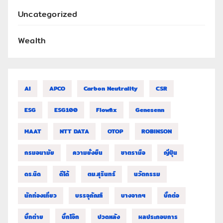
Uncategorized
Wealth
AI
APCO
Carbon Neutrality
CSR
ESG
ESG100
Flowfix
Genesenn
MAAT
NTT DATA
OTOP
ROBINSON
กรมอนามัย
ความยั่งยืน
ชาตรามือ
ญี่ปุ่น
ดร.นิด
ดีโด้
ตม.สุรินทร์
นวัตกรรม
นักท่องเที่ยว
บรรจุภัณฑ์
บางจากฯ
บิ๊กต่อ
บิ๊กต่าย
บิ๊กโจ๊ก
ปวดหลัง
ผลประกอบการ