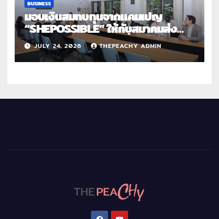
BUSINESS
มอบเงินสมทบทุนจากแคมเปญ
“SHEPOSSIBLE” ให้กับสมาคมส่ง
เสริมสถานภาพสตรีฯ เนื่องในวันสตรี
JULY 24, 2026
THEPEACHY ADMIN
สากล 2569