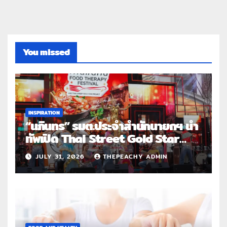
You missed
INSPIRATION
“นภินทร” รมต.ประจำสำนักนายกฯ นำ
ทัพเปิด Thai Street Gold Star
Roadshow 3 จังหวัดต้นแบบ
JULY 31, 2026
THEPEACHY ADMIN