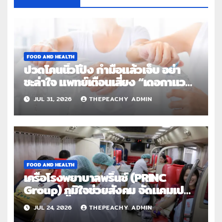
FOOD AND HEALTH
ปวดโคนนิ้วโป้ง กำมือแล้วเจ็บ อย่า
ชะล่าใจ แพทย์เตือนเสี่ยง “เดอกาแวง”
โรคปลอกหุ้มเอ็นอักเสบจากการใช้งาน
JUL 31, 2026
THEPEACHY ADMIN
ซ้ำ
FOOD AND HEALTH
เครือโรงพยาบาลพริ้นซ์ (PRINC
Group) ภูมิใจช่วยสังคม จัดแคมเปญ
ใหญ่ระดับประเทศ “PRINC ผสาน : สาน
JUL 24, 2026
THEPEACHY ADMIN
ต่อการให้ไม่สิ้นสุด”