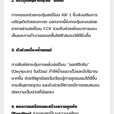
2
.
กระตุ้นสัญชาตญาณ “นักกิน”
การกอดจะช่วยกระตุ้นฮอร์โมน IGF 1 ซึ่งส่งเสริมการ
เจริญเติบโตของทารก นอกจากนี้ยังกระตุ้นระบบย่อย
อาหารผ่านฮอร์โมน CCK รวมถึงช่วยพัฒนาการมอง
เห็นและการทำงานของคลื่นไฟฟ้าสมองให้ดียิ่งขึ้น
3. ตัวช่วยเรื่องน้ำนมแม่
การสัมผัสกระตุ้นการหลั่งฮอร์โมน “ออกซิโทซิน”
(Oxytocin) ในตัวแม่ ทำให้น้ำนมมาเร็วและมีปริมาณ
มากขึ้น ช่วยให้ลูกน้อยเริ่มเรียนรู้การดูดนมแม่ได้ดีขึ้น
ตามสัญชาตญาณ และยังช่วยให้ทารกมีการตอบสนอง
ต่อความเจ็บปวดที่น้อยลง
4. ลดความเครียดและสร้างความผูกพัน
(
Bonding)
ช่วยลดฮอร์โมนความเครียด