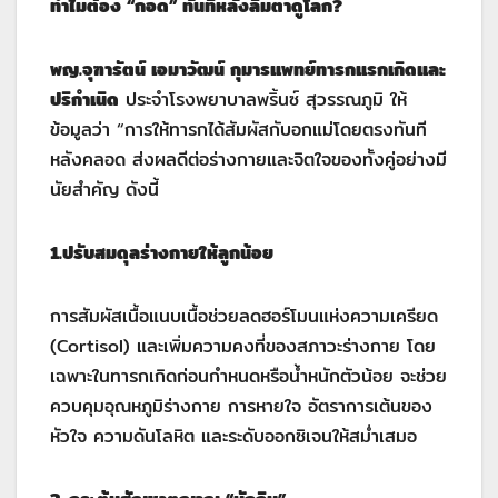
ทำไมต้อง “กอด” ทันทีหลังลืมตาดูโลก
?
พญ.จุฑารัตน์ เอมาวัฒน์ กุมารแพทย์ทารกแรกเกิดและ
ปริกำเนิด
ประจำโรงพยาบาลพริ้นซ์ สุวรรณภูมิ ให้
ข้อมูลว่า “การให้ทารกได้สัมผัสกับอกแม่โดยตรงทันที
หลังคลอด ส่งผลดีต่อร่างกายและจิตใจของทั้งคู่อย่างมี
นัยสำคัญ ดังนี้
1.
ปรับสมดุลร่างกายให้ลูกน้อย
การสัมผัสเนื้อแนบเนื้อช่วยลดฮอร์โมนแห่งความเครียด
(Cortisol) และเพิ่มความคงที่ของสภาวะร่างกาย โดย
เฉพาะในทารกเกิดก่อนกำหนดหรือน้ำหนักตัวน้อย จะช่วย
ควบคุมอุณหภูมิร่างกาย การหายใจ อัตราการเต้นของ
หัวใจ ความดันโลหิต และระดับออกซิเจนให้สม่ำเสมอ