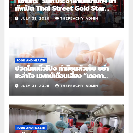
“นภินทร” รมต.ประจำสำนักนายกฯ นำ
ทัพเปิด Thai Street Gold Star
Roadshow 3 จังหวัดต้นแบบ
JULY 31, 2026
THEPEACHY ADMIN
FOOD AND HEALTH
ปวดโคนนิ้วโป้ง กำมือแล้วเจ็บ อย่า
ชะล่าใจ แพทย์เตือนเสี่ยง “เดอกา
แวง” โรคปลอกหุ้มเอ็นอักเสบจากการ
JULY 31, 2026
THEPEACHY ADMIN
ใช้งานซ้ำ
FOOD AND HEALTH