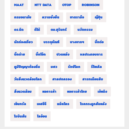
MAAT
NTT DATA
OTOP
ROBINSON
กรมอนามัย
ความยั่งยืน
ชาตรามือ
ญี่ปุ่น
ดร.นิด
ดีโด้
ตม.สุรินทร์
นวัตกรรม
นักท่องเที่ยว
บรรจุภัณฑ์
บางจากฯ
บิ๊กต่อ
บิ๊กต่าย
บิ๊กโจ๊ก
ปวดหลัง
ผลประกอบการ
ภูมิปัญญาท้องถิ่น
มศว
รักษ์โลก
รีไซเคิล
วันสิ่งแวดล้อมโลก
ศาลปกครอง
สารทเดือนสิบ
สิ่งแวดล้อม
หอการค้า
หอการค้าไทย
เจ้หนิง
เซ็นทรัล
เอสซีจี
แม็คโคร
โรคกระดูกสันหลัง
โรบินสัน
ไลอ้อน