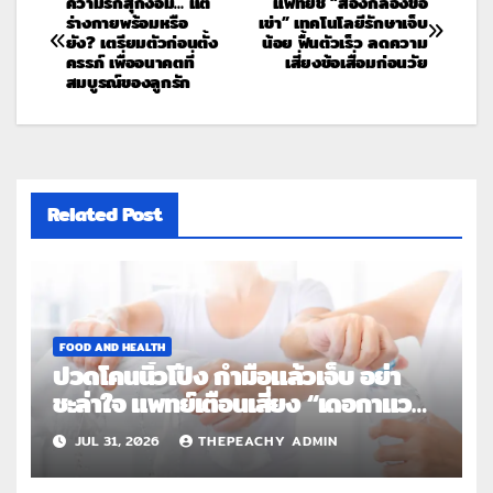
ความรักสุกงอม… แต่
แพทย์ชี้ “ส่องกล้องข้อ
ร่างกายพร้อมหรือ
เข่า” เทคโนโลยีรักษาเจ็บ
ยัง? เตรียมตัวก่อนตั้ง
น้อย ฟื้นตัวเร็ว ลดความ
ครรภ์ เพื่ออนาคตที่
เสี่ยงข้อเสื่อมก่อนวัย
สมบูรณ์ของลูกรัก
Related Post
FOOD AND HEALTH
ปวดโคนนิ้วโป้ง กำมือแล้วเจ็บ อย่า
ชะล่าใจ แพทย์เตือนเสี่ยง “เดอกาแวง”
โรคปลอกหุ้มเอ็นอักเสบจากการใช้งาน
JUL 31, 2026
THEPEACHY ADMIN
ซ้ำ