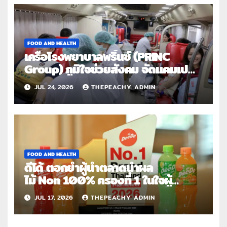
FOOD AND HEALTH
เครือโรงพยาบาลพริ้นซ์ (PRINC
Group) ภูมิใจช่วยสังคม จัดแคมเปญ
ใหญ่ระดับประเทศ “PRINC ผสาน : สาน
JUL 24, 2026
THEPEACHY ADMIN
ต่อการให้ไม่สิ้นสุด”
FOOD AND HEALTH
ดีโด้ ตอกย้ำผู้นำตลาดน้ำผล
ไม้ Non 100% ครองที่ 1 ในใจผู้
บริโภค 8 ปีซ้อน คว้า
JUL 17, 2026
THEPEACHY ADMIN
รางวัล Marketeer No.1 Brand
Thailand 2025-2026