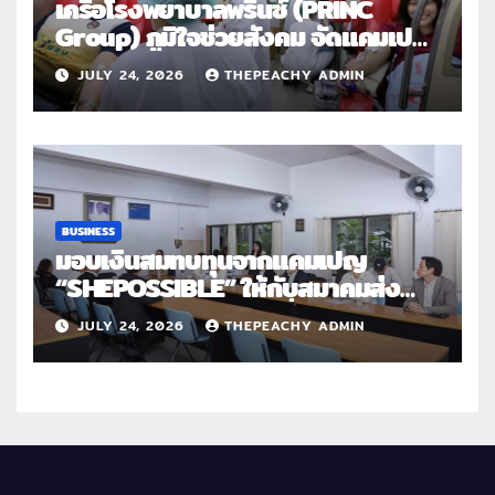
เครือโรงพยาบาลพริ้นซ์ (PRINC
Group) ภูมิใจช่วยสังคม จัดแคมเปญ
ใหญ่ระดับประเทศ “PRINC ผสาน :
JULY 24, 2026
THEPEACHY ADMIN
สานต่อการให้ไม่สิ้นสุด”
BUSINESS
มอบเงินสมทบทุนจากแคมเปญ
“SHEPOSSIBLE” ให้กับสมาคมส่ง
เสริมสถานภาพสตรีฯ เนื่องในวันสตรี
JULY 24, 2026
THEPEACHY ADMIN
สากล 2569