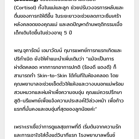
(Cortisol) ทั้งในแม่และลูก ช่วยปรับวงจรการหลับและ
ตื่นของทารกให้ดีขึ้น ในระยะยาวจะช่วยลดภาวะซึมเศร้า
หลังคลอดของคุณแม่ และลดปัญหาด้านพฤติกรรมเมื่อ
เด็กเติบโตขึ้นในช่วงอายุ 5 ปี
พญ.จุฑารัตน์ เอมาวัฒน์ กุมารแพทย์ทารกแรกเกิดและ
ปริกำเนิด ยังให้คำแนะนำเพิ่มเติมว่า “แม้จะเป็นการ
ผ่าตัดคลอด หากทารกอาการปกติ (ร้องดี แดงดี) ก็
สามารถทำ Skin-to-Skin ได้ทันทีในห้องคลอด โดย
คุณพยาบาลจะช่วยเช็ดตัวให้แห้งและวางบนอกแม่พร้อม
สวมหมวกและห่มผ้าเพื่อความอบอุ่น คุณแม่ควรปรึกษา
สูติ-นรีแพทย์เพื่อแจ้งความประสงค์ไว้ล่วงหน้า เพื่อก้าว
แรกที่มั่นคงและอบอุ่นที่สุดของลูกน้อยค่ะ”
เพราะเราเชื่อว่าการดูแลสุขภาพที่ดี เริ่มต้นจากความรัก
และการเอาใจใส่ตั้งแต่วินาทีแรก โรงพยาบาลพริ้นซ์