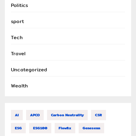
Politics
sport
Tech
Travel
Uncategorized
Wealth
AI
APCO
Carbon Neutrality
CSR
ESG
ESG100
Flowfix
Genesenn