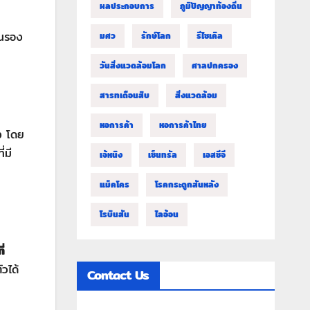
ผลประกอบการ
ภูมิปัญญาท้องถิ่น
อนรอง
มศว
รักษ์โลก
รีไซเคิล
วันสิ่งแวดล้อมโลก
ศาลปกครอง
สารทเดือนสิบ
สิ่งแวดล้อม
หอการค้า
หอการค้าไทย
ง โดย
่มี
เจ้หนิง
เซ็นทรัล
เอสซีจี
แม็คโคร
โรคกระดูกสันหลัง
โรบินสัน
ไลอ้อน
ี่
วได้
Contact Us