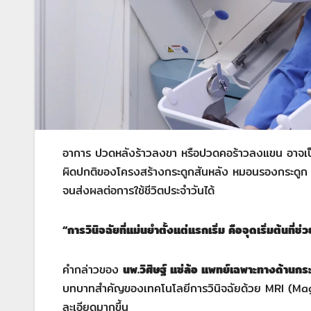
อาการ ปวดหลังร้าวลงขา หรือปวดคอร้าวลงแขน อาจเป็น
ผิดปกติของโครงสร้างกระดูกสันหลัง หมอนรองกระดูก หร
จนส่งผลต่อการใช้ชีวิตประจำวันได้
“การวินิจฉัยที่แม่นยำตั้งแต่แรกเริ่ม คือจุดเริ่มต้นท
คำกล่าวของ
นพ.วิศิษฐ์ แซ่ล้อ แพทย์เฉพาะทางด้านก
บทบาทสำคัญของเทคโนโลยีการวินิจฉัยด้วย MRI (Mag
ละเอียดมากขึ้น