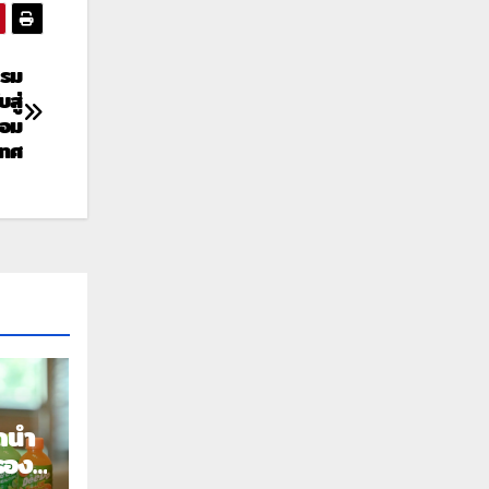
รรม
สู่
้อม
เทศ
ดน้ำ
รอง