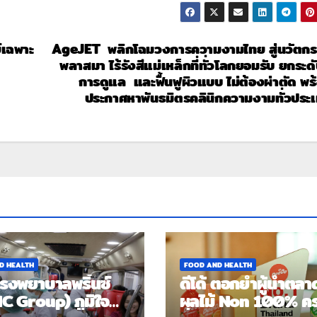
์เฉพาะ
AgeJET พลิกโฉมวงการความงามไทย สู่นวัตก
พลาสมา ไร้รังสีแม่เหล็กที่ทั่วโลกยอมรับ ยกระดับ
การดูแล และฟื้นฟูผิวแบบ ไม่ต้องผ่าตัด พร
ประกาศหาพันธมิตรคลินิกความงามทั่วประ
D HEALTH
FOOD AND HEALTH
โรงพยาบาลพริ้นซ์
ดีโด้ ตอกย้ำผู้นำตลา
C Group) ภูมิใจ
ผลไม้ Non 100% ค