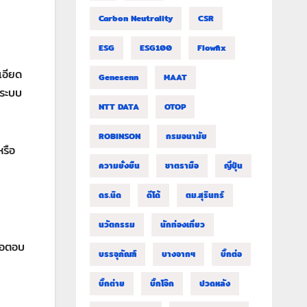
Carbon Neutrality
CSR
ESG
ESG100
Flowfix
เอียด
Genesenn
MAAT
งระบบ
NTT DATA
OTOP
ROBINSON
กรมอนามัย
หรือ
ความยั่งยืน
ชาตรามือ
ญี่ปุ่น
ดร.นิด
ดีโด้
ตม.สุรินทร์
นวัตกรรม
นักท่องเที่ยว
่อตอบ
บรรจุภัณฑ์
บางจากฯ
บิ๊กต่อ
บิ๊กต่าย
บิ๊กโจ๊ก
ปวดหลัง