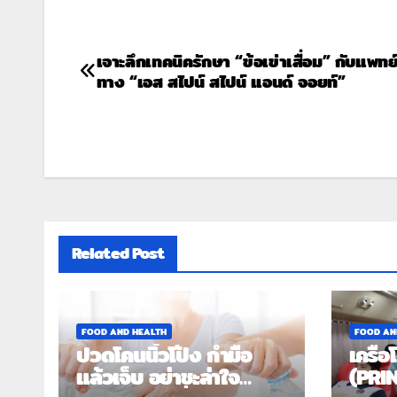
เจาะลึกเทคนิครักษา “ข้อเข่าเสื่อม” กับแพทย
ทาง “เอส สไปน์ สไปน์ แอนด์ จอยท์”
Related Post
FOOD AND HEALTH
FOOD AN
ปวดโคนนิ้วโป้ง กำมือ
เครือ
แล้วเจ็บ อย่าชะล่าใจ
(PRIN