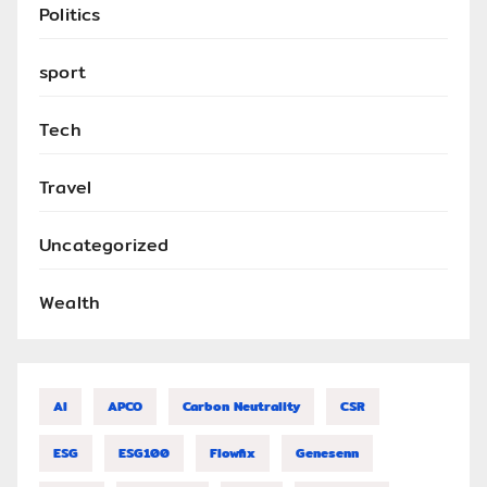
Politics
sport
Tech
Travel
Uncategorized
Wealth
AI
APCO
Carbon Neutrality
CSR
ESG
ESG100
Flowfix
Genesenn