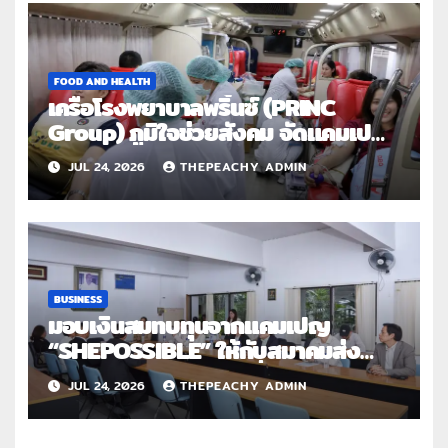
FOOD AND HEALTH
เครือโรงพยาบาลพริ้นซ์ (PRINC
Group) ภูมิใจช่วยสังคม จัดแคมเปญ
ใหญ่ระดับประเทศ “PRINC ผสาน : สาน
JUL 24, 2026
THEPEACHY ADMIN
ต่อการให้ไม่สิ้นสุด”
BUSINESS
มอบเงินสมทบทุนจากแคมเปญ
“SHEPOSSIBLE” ให้กับสมาคมส่ง
เสริมสถานภาพสตรีฯ เนื่องในวันสตรี
JUL 24, 2026
THEPEACHY ADMIN
สากล 2569