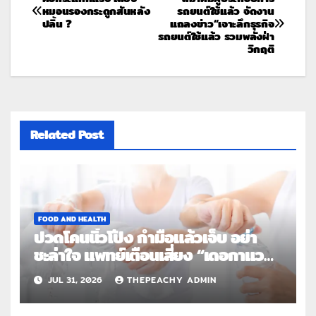
หมอนรองกระดูกสันหลัง
รถยนต์ใช้แล้ว จัดงาน
ปลิ้น ?
แถลงข่าว“เจาะลึกธุรกิจ
รถยนต์ใช้แล้ว รวมพลังฝ่า
วิกฤติ
Related Post
FOOD AND HEALTH
ปวดโคนนิ้วโป้ง กำมือแล้วเจ็บ อย่า
ชะล่าใจ แพทย์เตือนเสี่ยง “เดอกาแวง”
โรคปลอกหุ้มเอ็นอักเสบจากการใช้งาน
JUL 31, 2026
THEPEACHY ADMIN
ซ้ำ