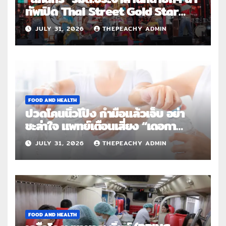
ทัพเปิด Thai Street Gold Star
Roadshow 3 จังหวัดต้นแบบ
JULY 31, 2026
THEPEACHY ADMIN
FOOD AND HEALTH
ปวดโคนนิ้วโป้ง กำมือแล้วเจ็บ อย่า
ชะล่าใจ แพทย์เตือนเสี่ยง “เดอกา
แวง” โรคปลอกหุ้มเอ็นอักเสบจากการ
JULY 31, 2026
THEPEACHY ADMIN
ใช้งานซ้ำ
FOOD AND HEALTH