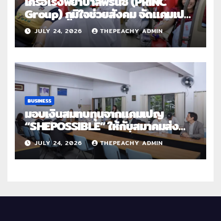
เครือโรงพยาบาลพริ้นซ์ (PRINC
Group) ภูมิใจช่วยสังคม จัดแคมเปญ
ใหญ่ระดับประเทศ “PRINC ผสาน :
JULY 24, 2026
THEPEACHY ADMIN
สานต่อการให้ไม่สิ้นสุด”
BUSINESS
มอบเงินสมทบทุนจากแคมเปญ
“SHEPOSSIBLE” ให้กับสมาคมส่ง
เสริมสถานภาพสตรีฯ เนื่องในวันสตรี
JULY 24, 2026
THEPEACHY ADMIN
สากล 2569