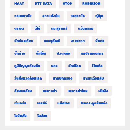
MAAT
NTT DATA
OTOP
ROBINSON
กรมอนามัย
ความยั่งยืน
ชาตรามือ
ญี่ปุ่น
ดร.นิด
ดีโด้
ตม.สุรินทร์
นวัตกรรม
นักท่องเที่ยว
บรรจุภัณฑ์
บางจากฯ
บิ๊กต่อ
บิ๊กต่าย
บิ๊กโจ๊ก
ปวดหลัง
ผลประกอบการ
ภูมิปัญญาท้องถิ่น
มศว
รักษ์โลก
รีไซเคิล
วันสิ่งแวดล้อมโลก
ศาลปกครอง
สารทเดือนสิบ
สิ่งแวดล้อม
หอการค้า
หอการค้าไทย
เจ้หนิง
เซ็นทรัล
เอสซีจี
แม็คโคร
โรคกระดูกสันหลัง
โรบินสัน
ไลอ้อน