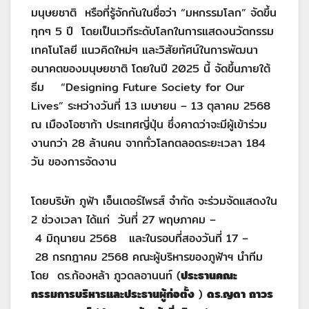
มนุษยชาติ หรือที่รู้จักกันในชื่อว่า “มหกรรมโลก” จัดขึ้น
ทุกๆ 5 ปี โดยเป็นเวทีระดับโลกในการแสดงนวัตกรรม
เทคโนโลยี แนวคิดใหม่ๆ และวิสัยทัศน์ในการพัฒนา
อนาคตของมนุษยชาติ โดยในปี 2025 นี้ จัดขึ้นภายใต้
ธีม “Designing Future Society for Our
Lives” ระหว่างวันที่ 13 เมษายน – 13 ตุลาคม 2568
ณ เมืองโอซาก้า ประเทศญี่ปุ่น ซึ่งคาดว่าจะมีผู้เข้าร่วม
งานกว่า 28 ล้านคน จากทั่วโลกตลอดระยะเวลา 184
วัน ของการจัดงาน
โดยบริษัท ภูฟ้า เอ็นเตอร์ไพรส์ จำกัด จะร่วมจัดแสดงใน
2 ช่วงเวลา ได้แก่ วันที่ 27 พฤษภาคม –
4 มิถุนายน 2568 และในรอบที่สองวันที่ 17 –
28 กรกฎาคม 2568 คณะผู้บริหารของภูฟ้าฯ นำทีม
โดย ดร.ก้องหล้า ภูวดลอานนท์ (
ประธานคณะ
กรรมการบริหารและประธานผู้ก่อตั้ง
)
ดร.ญดา
ถาวร