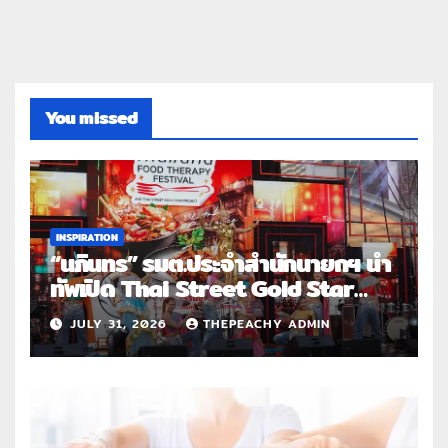
You missed
INSPIRATION
“นภินทร” รมต.ประจำสำนักนายกฯ นำ
ทัพเปิด Thai Street Gold Star
Roadshow 3 จังหวัดต้นแบบ
JULY 31, 2026
THEPEACHY ADMIN