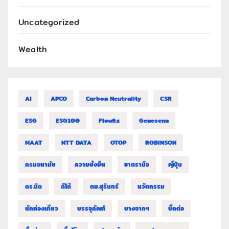
Uncategorized
Wealth
AI
APCO
Carbon Neutrality
CSR
ESG
ESG100
Flowfix
Genesenn
MAAT
NTT DATA
OTOP
ROBINSON
กรมอนามัย
ความยั่งยืน
ชาตรามือ
ญี่ปุ่น
ดร.นิด
ดีโด้
ตม.สุรินทร์
นวัตกรรม
นักท่องเที่ยว
บรรจุภัณฑ์
บางจากฯ
บิ๊กต่อ