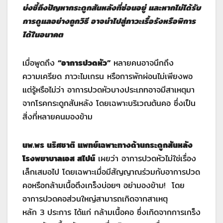
บ่งชี้ถึงปัญหากระดูกสันหลังที่ซ่อนอยู่ และหากไม่ได้รับ
การดูแลอย่างถูกวิธี อาจนำไปสู่ภาวะเรื้อรังหรือพิการ
ได้ในอนาคต
เมื่อพูดถึง
“อาการปวดหัว”
หลายคนอาจนึกถึง
ความเครียด ภาวะไมเกรน หรือการพักผ่อนไม่เพียงพอ
แต่รู้หรือไม่ว่า อาการปวดหัวบางประเภทอาจมีสาเหตุมา
จากโรคกระดูกสันหลัง โดยเฉพาะบริเวณต้นคอ ซึ่งเป็น
สิ่งที่หลายคนมองข้าม
นพ.พร นริศชาติ แพทย์เฉพาะทางด้านกระดูกสันหลัง
โรงพยาบาลเอส สไปน์
เผยว่า อาการปวดหัวไม่ใช่เรื่อง
เล็กเสมอไป โดยเฉพาะเมื่อมีสัญญาณร่วมกับอาการปวด
คอหรือกล้ามเนื้อตึงเกร็งบ่อยๆ อย่ามองข้าม! โดย
อาการปวดคอส่วนใหญ่สามารถเกิดจากสาเหตุ
หลัก 3 ประการ ได้แก่ กล้ามเนื้อคอ ซึ่งเกิดจากการเกร็ง