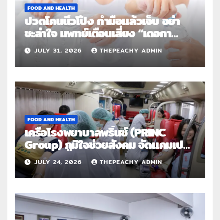
FOOD AND HEALTH
ปวดโคนนิ้วโป้ง กำมือแล้วเจ็บ อย่า
ชะล่าใจ แพทย์เตือนเสี่ยง “เดอกา
แวง” โรคปลอกหุ้มเอ็นอักเสบจากการ
JULY 31, 2026
THEPEACHY ADMIN
ใช้งานซ้ำ
FOOD AND HEALTH
เครือโรงพยาบาลพริ้นซ์ (PRINC
Group) ภูมิใจช่วยสังคม จัดแคมเปญ
ใหญ่ระดับประเทศ “PRINC ผสาน :
JULY 24, 2026
THEPEACHY ADMIN
สานต่อการให้ไม่สิ้นสุด”