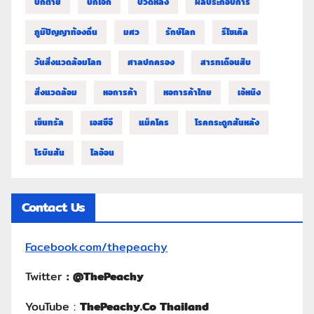
บิ๊กต่าย
บิ๊กโจ๊ก
ปวดหลัง
ผลประกอบการ
ภูมิปัญญาท้องถิ่น
มศว
รักษ์โลก
รีไซเคิล
วันสิ่งแวดล้อมโลก
ศาลปกครอง
สารทเดือนสิบ
สิ่งแวดล้อม
หอการค้า
หอการค้าไทย
เจ้หนิง
เซ็นทรัล
เอสซีจี
แม็คโคร
โรคกระดูกสันหลัง
โรบินสัน
ไลอ้อน
Contact Us
Facebook.com/thepeachy
Twitter
:
@ThePeachy
YouTube :
ThePeachy.Co Thailand