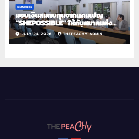
BUSINESS
มอบเงินสมทบทุนจากแคมเปญ
“SHEPOSSIBLE” ให้กับสมาคมส่ง
เสริมสถานภาพสตรีฯ เนื่องในวันสตรี
JULY 24, 2026
THEPEACHY ADMIN
สากล 2569