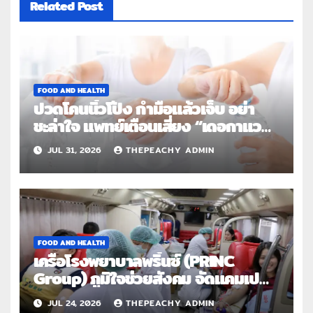
Related Post
FOOD AND HEALTH
ปวดโคนนิ้วโป้ง กำมือแล้วเจ็บ อย่า
ชะล่าใจ แพทย์เตือนเสี่ยง “เดอกาแวง”
โรคปลอกหุ้มเอ็นอักเสบจากการใช้งาน
JUL 31, 2026
THEPEACHY ADMIN
ซ้ำ
FOOD AND HEALTH
เครือโรงพยาบาลพริ้นซ์ (PRINC
Group) ภูมิใจช่วยสังคม จัดแคมเปญ
ใหญ่ระดับประเทศ “PRINC ผสาน : สาน
JUL 24, 2026
THEPEACHY ADMIN