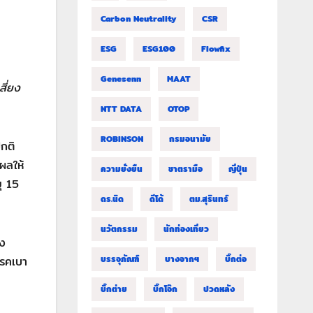
Carbon Neutrality
CSR
ESG
ESG100
Flowfix
Genesenn
MAAT
สี่ยง
NTT DATA
OTOP
ROBINSON
กรมอนามัย
ปกติ
ผลให้
ความยั่งยืน
ชาตรามือ
ญี่ปุ่น
ุ 15
ดร.นิด
ดีโด้
ตม.สุรินทร์
นวัตกรรม
นักท่องเที่ยว
อง
บรรจุภัณฑ์
บางจากฯ
บิ๊กต่อ
โรคเบา
บิ๊กต่าย
บิ๊กโจ๊ก
ปวดหลัง