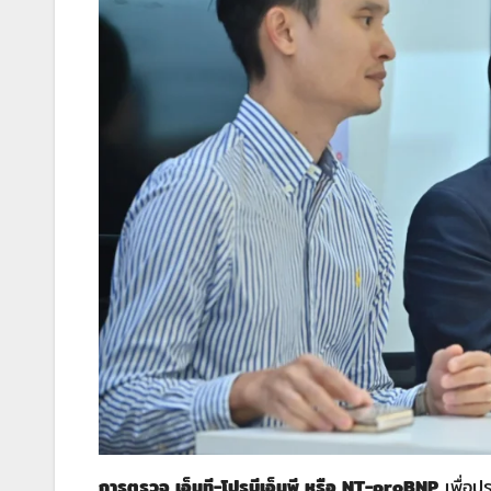
การตรวจ เอ็นที-โปรบีเอ็นพี หรือ
NT-proBNP
เพื่อปร