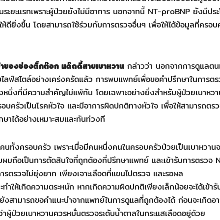
ระยะแรกเพราะผู้ป่วยยังไม่มีอาการ นอกจากนี้ NT-proBNP ยังมีประ
้ดียิ่งขึ้น โดยสามารถใช้ร่วมกับการตรวจอื่นๆ เพื่อให้ได้ข้อมูลที่ครอบ
้าของช่องติ๊กต๊อก แด๊ดดี้สายเบาหวาน
กล่าวว่า นอกจากการดูแลตน
ไลฟ์สไตล์อย่างเคร่งครัดแล้ว การพบแพทย์เพื่อขอคำปรึกษาในการตร
งหนึ่งที่มีความสำคัญไม่แพ้กัน โดยเฉพาะอย่างยิ่งสำหรับผู้ป่วยเบาหว
นครอบครัวเป็นโรคหัวใจ และมีอาการผิดปกติทางหัวใจ เพื่อให้สามารถต
รักษาได้อย่างเหมาะสมและทันท่วงที
นทั้งครอบครัว เพราะเมื่อมีคนหนึ่งคนในครอบครัวป่วยเป็นเบาหวานจ
ผมถือเป็นการตัดสินใจที่ถูกต้องที่ปรึกษาแพทย์ และเข้ารับการตรวจ 
การตรวจไม่ยุ่งยาก เพียงเจาะเลือดที่แขนไปตรวจ และรอผล
ราะทำให้เกิดความตระหนัก หากเกิดความผิดปกติเพียงเล็กน้อยจะได้เข้าร
นยังสามารถขอคำแนะนำจากแพทย์ในการดูแลที่ถูกต้องได้ ก่อนจะเกิดอ
ว่าผู้ป่วยเบาหวานควรหมั่นตรวจระดับน้ำตาลในกระแสเลือดอยู่ด้วย