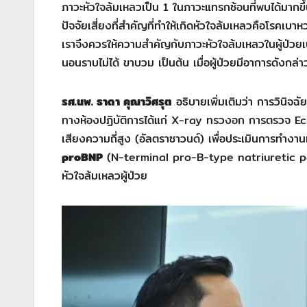
ภาวะหัวใจล้มเหลวเป็น 1 ในภาวะแทรกซ้อนที่พบได้มากขึ
ปัจจัยเสี่ยงที่สำคัญที่ทำให้เกิดหัวใจล้มเหลวคือโรคเบาห
เราจึงควรให้ความสำคัญกับภาวะหัวใจล้มเหลวในผู้ป่วย
นอนราบไม่ได้ ขาบวม เป็นต้น เมื่อผู้ป่วยมีอาการดังกล่
รศ.นพ. ธาดา คุณาวิศรุต
อธิบายเพิ่มเติมว่า การวินิจฉ
ทางห้องปฏิบัติการได้แก่ X-ray ทรวงอก การตรวจ Ech
เสียงความถี่สูง (อัลตราซาวนด์) เพื่อประเมินการทำง
proBNP
(N-terminal pro-B-type natriuretic pepti
หัวใจล้มเหลวผู้ป่วย