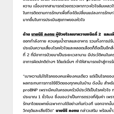
หวาน เนื่องจากสามารถช่วยตรวจหาภาวะหัวใจล้มเหลวใน
ในการติดตามการรักษาเพื่อที่จะได้เปลี่ยนแปลงการรักษาให
มากขึ้นในการประเมินสุขภาพของหัวใจ
ด้าน
นายนิธิ คงทน
ผู้ป่วยโรคเบาหวานชนิดที่ 2
และเจ
ออกกำลังกาย ควบคุมน้ำตาลและอาหาร รวมทั้งการปรับ
ประเมินความเสี่ยงโรคหัวใจและหลอดเลือดก็ถือเป็นอีกสิ่
ที่ 2 ที่มีอาการป่วยมาเป็นระยะเวลานาน มีประวัติคนใ
อาการผิดปกติต่างๆ ได้แต่เนิ่นๆ ทำให้สามารถเข้าสู่การ
“เบาหวานไม่ใช่โรคของคนเพียงคนเดียว แต่เป็นโรคของค
ผลกระทบการการใช้ชีวิตของทุกคนในบ้าน ดังนั้น สำหรับ
proBNP เพราะมีคนในครอบครัวมีประวัติเป็นโรคหัวใจ 
ประมาณ 1 ชั่วโมง ซึ่งมองว่าเป็นการตรวจที่คุ้มค่า เพ
รักษาโดยแพทย์เฉพาะทางได้อย่างทันท่วงที นอกจากนั้
วิกฤติและเสียชีวิต”
นายนิธิ คงทน
กล่าวเสริม พร้อมย้ำ