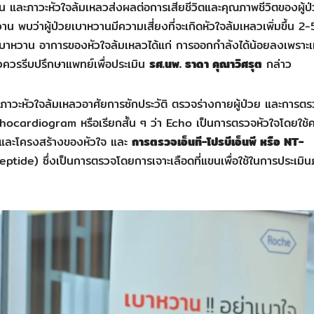
้น และภาวะหัวใจล้มเหลวส่งผลต่อการเสียชีวิตและคุณภาพชีวิตของผู้ป
วาน พบว่าผู้ป่วยเบาหวานมีความเสี่ยงที่จะเกิดหัวใจล้มเหลวเพิ่มขึ้น 2-
เบาหวาน อาการของหัวใจล้มเหลวได้แก่ การออกกำลังได้น้อยลงเพราะเห
าวควรรีบปรึกษาแพทย์เพื่อประเมิน
รศ.นพ. ธาดา คุณาวิศรุต
กล่าว
ัยภาวะหัวใจล้มเหลวอาศัยการซักประวัติ ตรวจร่างกายผู้ป่วย และการต
ocardiogram หรือเรียกสั้น ๆ ว่า Echo เป็นการตรวจหัวใจโดยใช้คล
านและโครงสร้างของหัวใจ และ
การตรวจเอ็นที-โปรบีเอ็นพี หรือ NT-
de) ซึ่งเป็นการตรวจโดยการเจาะเลือดที่แขนเพื่อใช้ในการประเมิน