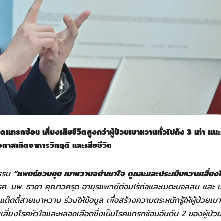
แทรกซ้อน เสี่ยงเสียชีวิตสูงกว่าผู้ป่วยเบาหวานทั่วไปถึง
3 เท่า แน
กาสเกิดอาการวิกฤติ และเสียชีวิต
กรรม
“แพทย์ชวนคุย เบาหวานอย่าเบาใจ ดูและและประเมินความเสี่ยง
ศ. นพ. ธาดา คุณาวิศรุต อายุรแพทย์ต่อมไร้ท่อและเมตะบอลิสม และ น
แด๊ดดี้สายเบาหวาน ร่วมให้ข้อมูล เพื่อสร้างความตระหนักรู้ให้ผู้ป่วยเ
ี่ยงโรคหัวใจและหลอดเลือดซึ่งเป็นโรคแทรกซ้อนอันดับ 2 ของผู้ป่ว