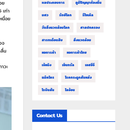
่วย
ผลประกอบการ
ภูมิปัญญาท้องถิ่น
5 เท่า
มศว
รักษ์โลก
รีไซเคิล
นื่อย
วันสิ่งแวดล้อมโลก
ศาลปกครอง
สารทเดือนสิบ
สิ่งแวดล้อม
รวจ
ื่น
หอการค้า
หอการค้าไทย
เจ้หนิง
เซ็นทรัล
เอสซีจี
ภาวะ
แม็คโคร
โรคกระดูกสันหลัง
โรบินสัน
ไลอ้อน
Contact Us