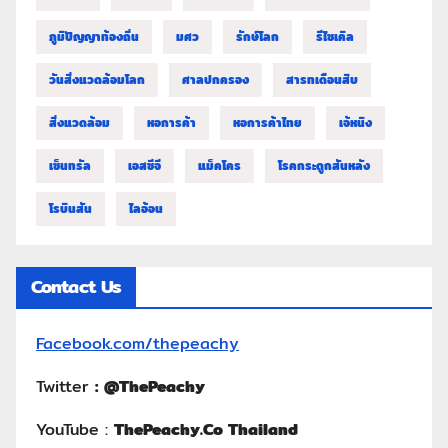
ภูมิปัญญาท้องถิ่น
มศว
รักษ์โลก
รีไซเคิล
วันสิ่งแวดล้อมโลก
ศาลปกครอง
สารทเดือนสิบ
สิ่งแวดล้อม
หอการค้า
หอการค้าไทย
เจ้หนิง
เซ็นทรัล
เอสซีจี
แม็คโคร
โรคกระดูกสันหลัง
โรบินสัน
ไลอ้อน
Contact Us
Facebook.com/thepeachy
Twitter
:
@ThePeachy
YouTube :
ThePeachy.Co Thailand