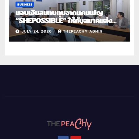
BUSINESS
มอบเงินสมทบทุนจากแคมเปญ
“SHEPOSSIBLE” ให้กับสมาคมส่ง
เสริมสถานภาพสตรีฯ เนื่องในวันสตรี
JULY 24, 2026
THEPEACHY ADMIN
สากล 2569