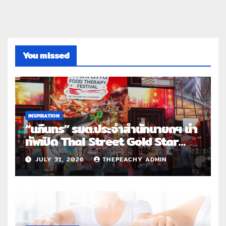
You missed
INSPIRATION
“นภินทร” รมต.ประจำสำนักนายกฯ นำ
ทัพเปิด Thai Street Gold Star
Roadshow 3 จังหวัดต้นแบบ
JULY 31, 2026
THEPEACHY ADMIN