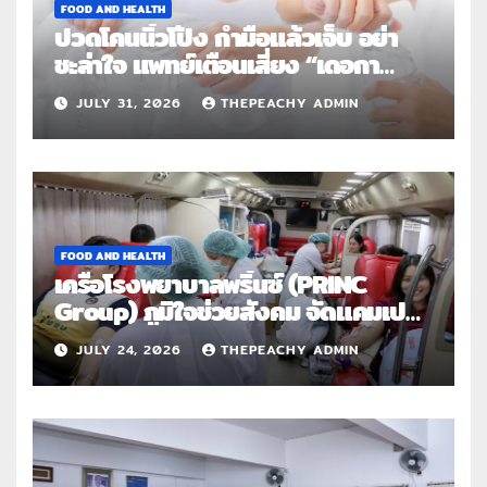
FOOD AND HEALTH
ปวดโคนนิ้วโป้ง กำมือแล้วเจ็บ อย่า
ชะล่าใจ แพทย์เตือนเสี่ยง “เดอกา
แวง” โรคปลอกหุ้มเอ็นอักเสบจากการ
JULY 31, 2026
THEPEACHY ADMIN
ใช้งานซ้ำ
FOOD AND HEALTH
เครือโรงพยาบาลพริ้นซ์ (PRINC
Group) ภูมิใจช่วยสังคม จัดแคมเปญ
ใหญ่ระดับประเทศ “PRINC ผสาน :
JULY 24, 2026
THEPEACHY ADMIN
สานต่อการให้ไม่สิ้นสุด”