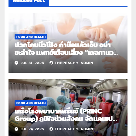
Related Post
FOOD AND HEALTH
ปวดโคนนิ้วโป้ง กำมือแล้วเจ็บ อย่า
ชะล่าใจ แพทย์เตือนเสี่ยง “เดอกาแวง”
โรคปลอกหุ้มเอ็นอักเสบจากการใช้งาน
JUL 31, 2026
THEPEACHY ADMIN
ซ้ำ
FOOD AND HEALTH
เครือโรงพยาบาลพริ้นซ์ (PRINC
Group) ภูมิใจช่วยสังคม จัดแคมเปญ
ใหญ่ระดับประเทศ “PRINC ผสาน : สาน
JUL 24, 2026
THEPEACHY ADMIN
ต่อการให้ไม่สิ้นสุด”