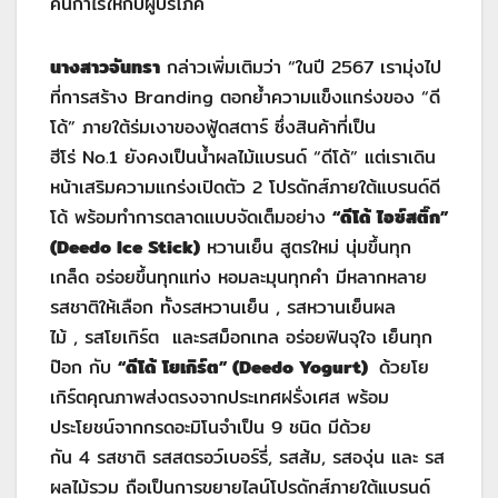
คืนกำไรให้กับผู้บริโภค
นางสาว
จันทรา
กล่าวเพิ่มเติมว่า “ในปี 2567 เรามุ่งไป
ที่การสร้าง Branding ตอกย้ำความแข็งแกร่งของ “ดี
โด้” ภายใต้ร่มเงาของฟู้ดสตาร์ ซึ่งสินค้าที่เป็น
ฮีโร่ No.1 ยังคงเป็นน้ำผลไม้แบรนด์ “ดีโด้” แต่เราเดิน
หน้าเสริมความแกร่งเปิดตัว 2 โปรดักส์ภายใต้แบรนด์ดี
โด้ พร้อมทำการตลาดแบบจัดเต็มอย่าง
“ดีโด้ ไอซ์สติ๊ก”
(Deedo Ice Stick)
หวานเย็น สูตรใหม่ นุ่มขึ้นทุก
เกล็ด อร่อยขึ้นทุกแท่ง หอมละมุนทุกคำ มีหลากหลาย
รสชาติให้เลือก ทั้งรสหวานเย็น , รสหวานเย็นผล
ไม้ , รสโยเกิร์ต และรสม็อกเทล อร่อยฟินจุใจ เย็นทุก
ป๊อก กับ
“ดีโด้ โยเกิร์ต” (
Deedo Yogurt)
ด้วยโย
เกิร์ตคุณภาพส่งตรงจากประเทศฝรั่งเศส พร้อม
ประโยชน์จากกรดอะมิโนจำเป็น 9 ชนิด มีด้วย
กัน 4 รสชาติ รสสตรอว์เบอร์รี่, รสส้ม, รสองุ่น และ รส
ผลไม้รวม ถือเป็นการขยายไลน์โปรดักส์ภายใต้แบรนด์