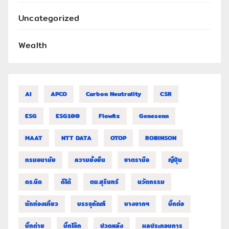
Uncategorized
Wealth
AI
APCO
Carbon Neutrality
CSR
ESG
ESG100
Flowfix
Genesenn
MAAT
NTT DATA
OTOP
ROBINSON
กรมอนามัย
ความยั่งยืน
ชาตรามือ
ญี่ปุ่น
ดร.นิด
ดีโด้
ตม.สุรินทร์
นวัตกรรม
นักท่องเที่ยว
บรรจุภัณฑ์
บางจากฯ
บิ๊กต่อ
บิ๊กต่าย
บิ๊กโจ๊ก
ปวดหลัง
ผลประกอบการ