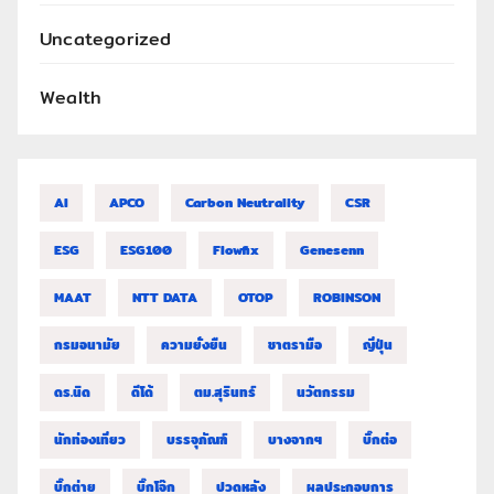
Uncategorized
Wealth
AI
APCO
Carbon Neutrality
CSR
ESG
ESG100
Flowfix
Genesenn
MAAT
NTT DATA
OTOP
ROBINSON
กรมอนามัย
ความยั่งยืน
ชาตรามือ
ญี่ปุ่น
ดร.นิด
ดีโด้
ตม.สุรินทร์
นวัตกรรม
นักท่องเที่ยว
บรรจุภัณฑ์
บางจากฯ
บิ๊กต่อ
บิ๊กต่าย
บิ๊กโจ๊ก
ปวดหลัง
ผลประกอบการ