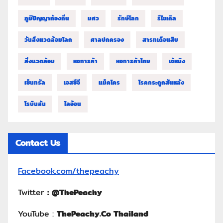
ภูมิปัญญาท้องถิ่น
มศว
รักษ์โลก
รีไซเคิล
วันสิ่งแวดล้อมโลก
ศาลปกครอง
สารทเดือนสิบ
สิ่งแวดล้อม
หอการค้า
หอการค้าไทย
เจ้หนิง
เซ็นทรัล
เอสซีจี
แม็คโคร
โรคกระดูกสันหลัง
โรบินสัน
ไลอ้อน
Contact Us
Facebook.com/thepeachy
Twitter
:
@ThePeachy
YouTube :
ThePeachy.Co Thailand