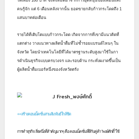
ได้เพียง 180 บาท ซึ่งทั้งหมดมาจากการอุดหนุ
นของเพื่อนและ
คนรู้จัก แต่ 6 เดือนหลังจากนั้น ยอดขายกลับก้าวกระโดดถึง 1
แสนบาทต่อเดือน
รายได้ที่เติบโตแบบก้าวกระโดด เกิดจากการที่เขามีแนวคิดที่
แตกต่าง วางแนวทางผลิตน้ำดื่มที่ไม่ซ้ำ
รอยแบรนด์ไหนๆ ใน
จังหวัด โดยนำเทคโนโลยีที่ได้
มาตรฐานระดับสูงมาใช้ในกา
รดำเนิ
นธุรกิจแบบครบวงจร และรอบด้าน กระทั่งผงาดขึ้นเป็น
ผู้ผลิตน้ำ
ดื่มเบอร์หนึ่งของจังหวัดตรัง
++สร้างคอนเน็คชั่นสานสัมพันธ์
ใกล้ชิด
การทำธุรกิจ สิ่งหนึ่งที่สำคัญมากๆ คือ คอนเน็คชั่นที่ดีกับคู่ค้า “พงษ์ศักดิ์” ใช้