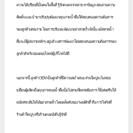
ความได้เปรียบที่เป็นคนในพื้
นที่ รู้จักคนหลากหลาย หาข้อมูล สอบถามความ
คิดเห็น และนำมาปรับปรุงพัฒนาคุณภาพน้ำ
ดื่มให้ตอบสนองความต้องการ
ของลู
กค้าแต่ละราย โดยการปรับและพัฒนาอย่างรวดเร็ว ดังนั้น แม้ตลาดน้ำ
ดื่มจะมีผู้เล่
นรายหลักๆ อยู่แล้ว แต่การพัฒนาโดยตอบสนองความต้
องการของ
ลูกค้าตัวจริง ย่อมตอบโจทย์ผู้บริโภคได้ดี
นอกจากนี้ ลูกค้า OEM เป็นลูกค้าที่มีความสม่ำเสมอ ส่วนใหญ่จะไม่ค่อย
เปลี่ยนผู้ผลิ
ต เมื่อคุณภาพของน้ำดื่มเป็
นไปตามที่ตลาดต้องการ ก็ยิ่งส่งเสริมให้
เจย์เฟรช เติบโตได้อย่างรวดเร็ว โดยเคล็ดลับของ “พงษ์ศักดิ์” คือ การโฟกัสที่
ร้านค้าใหญ่ๆ หรือร้านคนทอ้งถิ่นรู้จักดี