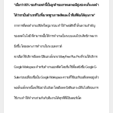
“เมื่อกว่า 80% ของร้านเหล่านี้เป็นลูกค้
าของเราหมด พอมีคู่แข่ง คนก็จะจดจำ
ได้ว่าเราเป็นเจ้
าแรกที่ไม่ทิ้งมาตรฐานการผลิ
ตและน้ำดื่มที่ต้องได้คุณภาพ”
จากการที่เคยทำงานบริษัทใหญ่
มาก่อน ทำให้ “พงษ์ศักดิ์” เห็นความสำคัญ
ของเทคโนโลยี ที่สามารถเอื้อให้การทำงานเป็
นระบบและมีประสิทธิภาพมาก
ยิ่งขึ้
น โดยเฉพาะการทำงานในระบบคลาวด์
เขาเลือกใช้บริการดีแทค บิสิเนส แพ็กเกจ WorryFree Plus Pro ที่รวมให้บริการ
Google Workspace สำหรับทำงานออฟฟิศ โดยเริ่มใช้ตั้งแต่ยังชื่อ Google G-
Suite ก่อนเปลี่ยนชื่อเป็น Google Workspace ความที่ใช้เบอร์ของดีแทคอยู่แล้
ว
พอเห็นแพ็กเกจนี้เลยใช้อย่างไม่
ลังเล โดยดีแทค บิสสิเนส จะมีทีมไอทีสอนการ
ใช้งาน ทำให้ทำงานร่วมกันกับทีมงานได้
ทุกที่ที่มีอินเทอร์เน็ต