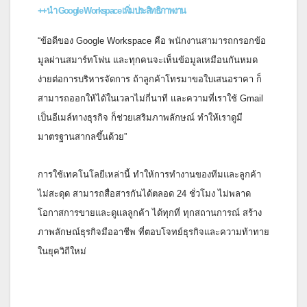
++นำ Google Workspace เพิ่มประสิทธิภาพงาน
“ข้อดีของ Google Workspace คือ พนักงานสามารถกรอกข้อ
มูลผ่
านสมาร์ทโฟน และทุกคนจะเห็นข้อมูลเหมือนกั
นหมด
ง่ายต่อการบริหารจัดการ ถ้าลูกค้าโทรมาขอใบเสนอราคา ก็
สามารถออกให้ได้ในเวลาไม่กี่
นาที และความที่เราใช้ Gmail
เป็นอีเมล์ทางธุรกิจ ก็ช่วยเสริมภาพลักษณ์ ทำให้เราดูมี
มาตรฐานสากลขึ้นด้
วย”
การใช้เทคโนโลยีเหล่านี้ ทำให้การทำงานของทีมและลูกค้
า
ไม่สะดุด สามารถสื่อสารกันได้ตลอด 24 ชั่วโมง ไม่พลาด
โอกาสการขายและดูแลลูกค้
า ได้ทุกที่ ทุกสถานการณ์ สร้าง
ภาพลักษณ์ธุรกิจมืออาชีพ ที่ตอบโจทย์ธุรกิจและความท้
าทาย
ในยุควิถีใหม่