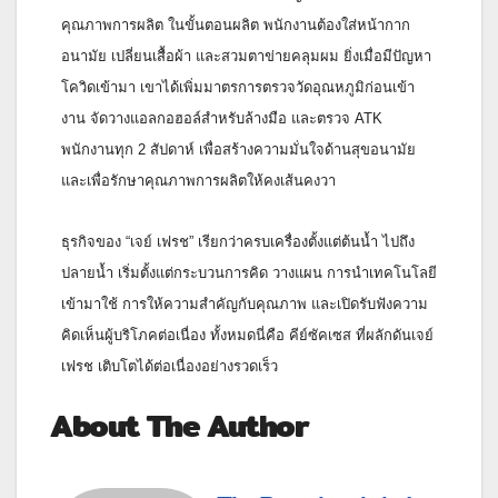
คุณภาพการผลิต ในขั้นตอนผลิต พนักงานต้องใส่หน้ากาก
อนามัย เปลี่ยนเสื้อผ้า และสวมตาข่ายคลุมผม ยิ่งเมื่อมีปัญหา
โควิดเข้ามา เขาได้เพิ่มมาตรการตรวจวัดอุ
ณหภูมิก่อนเข้า
งาน จัดวางแอลกอฮอล์สำหรับล้างมือ และตรวจ ATK
พนักงานทุก 2 สัปดาห์ เพื่อสร้างความมั่นใจด้านสุ
ขอนามัย
และเพื่อรักษาคุ
ณภาพการผลิตให้คงเส้นคงวา
ธุรกิจของ “เจย์ เฟรช” เรียกว่าครบเครื่องตั้งแต่ต้นน้ำ
ไปถึง
ปลายน้ำ เริ่มตั้งแต่กระบวนการคิด วางแผน การนำเทคโนโลยี
เข้ามาใช้ การให้ความสำคัญกับคุณภาพ และเปิดรับฟังความ
คิดเห็นผู้บริ
โภคต่อเนื่อง ทั้งหมดนี่คือ คีย์ซัคเซส ที่ผลักดันเจย์
เฟรช เติบโตได้ต่อเนื่องอย่างรวดเร็ว
About The Author