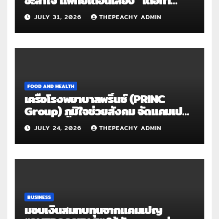
แวง” โรคปลอกหุ้มเอ็นอักเสบจากการ
JULY 31, 2026
THEPEACHY ADMIN
ใช้งานซ้ำ
FOOD AND HEALTH
เครือโรงพยาบาลพริ้นซ์ (PRINC
Group) ภูมิใจช่วยสังคม จัดแคมเปญ
ใหญ่ระดับประเทศ “PRINC ผสาน :
JULY 24, 2026
THEPEACHY ADMIN
สานต่อการให้ไม่สิ้นสุด”
BUSINESS
มอบเงินสมทบทุนจากแคมเปญ