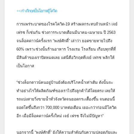
++สร้า
งวิกฤตเป็นโอกาสสู้โควิด
การแพร่ระบาดของโรคโควิด-19 สร้างผลกระทบถ้วนหน้า เจย์
เฟรช ก็เช่นกัน ช่วงการระบาดเดือนมีนาคม-เมษายน ปี 2563
จนล็อคดาวน์ครั้งแรก “พงษ์ศักดิ์” เล่าว่า ยอดขายหายไปถึง
60% เพราะช่วงนั้นร้านอาหาร โรงแรม โรงเรียน เกือบทุกที่ที่
มีสินค้าของเราปิ
ดหมดเลย แต่นี่คือวิกฤตที่เจย์ เฟรช พลิกให้
เป็นโอกาส
“ช่วงล็อกดาวน์คนอยู่บ้านยังต้
องบริโภคน้ำเท่าเดิม ดังนั้นจะ
ทำอย่างไรให้ผลิตภัณฑ์
ของเราไปถึงลูกค้าได้โดยตรง เลยให้
รถแบ่งสายวิ่งขายน้ำทั่
วจังหวัดจนยอดกระเตื้องขึ้น จนตอนนี้
ยอดโตขึ้นถึงกว่า 700,000 บาทต่อเดือน เยอะกว่าก่อนมีโควิด
อีก เมื่อมีล็อคดาวน์ครั้งใหม่ เจย์ เฟรช จึงไม่มีปัญหา”
นอกจากนี้ “พงษ์ศักดิ์” ยังให้ความสำคัญกับความปลอดภั
ยและ