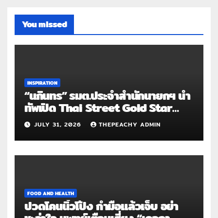
You missed
INSPIRATION
“นภินทร” รมต.ประจำสำนักนายกฯ นำ
ทัพเปิด Thai Street Gold Star
Roadshow 3 จังหวัดต้นแบบ
JULY 31, 2026
THEPEACHY ADMIN
FOOD AND HEALTH
ปวดโคนนิ้วโป้ง กำมือแล้วเจ็บ อย่า
ชะล่าใจ แพทย์เตือนเสี่ยง “เดอกา