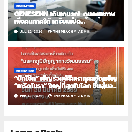
INSPIRATION
GENESENN เดินเกมรุก! ดูแลสุขภาพ
เพื่อคนภาคใต้ เตรียมเปิด
ตัว “GENESENN at CHIWI
JUL 12, 2026
THEPEACHY ADMIN
DETOX” ภูเก็ต อย่างเป็น
ทางการ 28 กรกฎาคมนี้
INSPIRATION
“บิ๊กโจ๊ก” เชิญร่วมพิธีมหากุศลอัญเชิญ
“เทริดโนรา” ใหญ่ที่สุดในโลก ขึ้นสู่ยอด
อาคารสมาคมชาวปักษ์ใต้ฯ 30 มี.ค. 69
FEB 12, 2026
THEPEACHY ADMIN