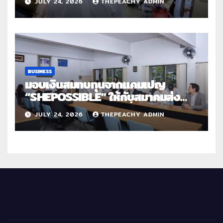
JULY 24, 2026
THEPEACHY ADMIN
สานต่อการให้ไม่สิ้นสุด”
BUSINESS
มอบเงินสมทบทุนจากแคมเปญ
“SHEPOSSIBLE” ให้กับสมาคมส่ง
เสริมสถานภาพสตรีฯ เนื่องในวันสตรี
JULY 24, 2026
THEPEACHY ADMIN
สากล 2569