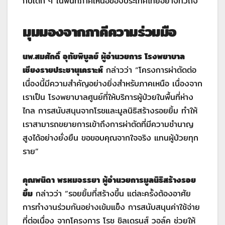
กับเด็ก ๆ ในพื้นที่ภาคเหนือของประเทศไทยอย่างทั่วถึง”
มุมมองจากภาคีความร่วมมือ
นพ.สมศักดิ์ อุทัยพิบูลย์ ผู้อำนวยการ โรงพยาบาล
เชียงรายประชานุเคราะห์
กล่าวว่า “โครงการผ่าตัดต่อ
เนื่องนี้มีความสำคัญอย่างยิ่งสำหรับภาคเหนือ เนื่องจาก
เราเป็น โรงพยาบาลศูนย์ที่ให้บริการผู้ป่วยในพื้นที่ห่าง
ไกล การสนับสนุนจากโรชและมูลนิธิสร้างรอยยิ้ม ทำให้
เราสามารถขยายการเข้าถึงการผ่าตัดที่มีความชำนาญ
สูงได้อย่างยั่งยืน ขอขอบคุณจากใจจริง แทนผู้ป่วยทุก
ราย”
คุณพนิดา พรหมจรรยา ผู้อำนวยการมูลนิธิสร้างรอย
ยิ้ม
กล่าวว่า “รอยยิ้มที่สร้างขึ้น แต่ละครั้งต้องอาศัย
การทำงานร่วมกันอย่างเข้มแข็ง การสนับสนุนค่าใช้จ่าย
ที่ต่อเนื่อง จากโครงการ โรช ชิลเดรนส์ วอล์ค ช่วยให้