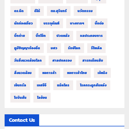
ดร.นิด
ดีโด้
ตม.สุรินทร์
นวัตกรรม
นักท่องเที่ยว
บรรจุภัณฑ์
บางจากฯ
บิ๊กต่อ
บิ๊กต่าย
บิ๊กโจ๊ก
ปวดหลัง
ผลประกอบการ
ภูมิปัญญาท้องถิ่น
มศว
รักษ์โลก
รีไซเคิล
วันสิ่งแวดล้อมโลก
ศาลปกครอง
สารทเดือนสิบ
สิ่งแวดล้อม
หอการค้า
หอการค้าไทย
เจ้หนิง
เซ็นทรัล
เอสซีจี
แม็คโคร
โรคกระดูกสันหลัง
โรบินสัน
ไลอ้อน
Contact Us