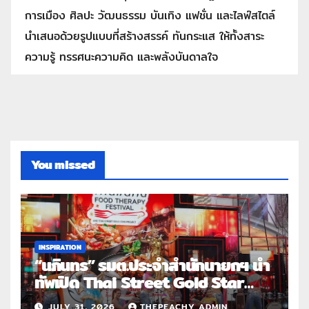
การเมือง ศิลปะ วัฒนธรรม บันเทิง แฟชั่น และไลฟ์สไตล์
นำเสนอด้วยรูปแบบที่สร้างสรรค์ ทันกระแส ให้ทั้งสาระ
ความรู้ ทรรศนะความคิด และพลังบันดาลใจ
You missed
INSPIRATION
“นภินทร” รมต.ประจำสำนักนายกฯ นำ
ทัพเปิด Thai Street Gold Star
Roadshow 3 จังหวัดต้นแบบ
JULY 31, 2026
THEPEACHY ADMIN