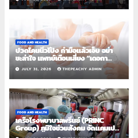
FOOD AND HEALTH
ปวดโคนนิ้วโป้ง กำมือแล้วเจ็บ อย่า
ชะล่าใจ แพทย์เตือนเสี่ยง “เดอกา
แวง” โรคปลอกหุ้มเอ็นอักเสบจากการ
JULY 31, 2026
THEPEACHY ADMIN
ใช้งานซ้ำ
FOOD AND HEALTH
เครือโรงพยาบาลพริ้นซ์ (PRINC
Group) ภูมิใจช่วยสังคม จัดแคมเปญ
ใหญ่ระดับประเทศ “PRINC ผสาน :