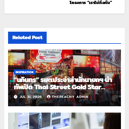
โครงการ “เราไม่ทิ้งกัน”
Related Post
INSPIRATION
“นภินทร” รมต.ประจำสำนักนายกฯ นำ
ทัพเปิด Thai Street Gold Star
Roadshow 3 จังหวัดต้นแบบ
JUL 31, 2026
THEPEACHY ADMIN