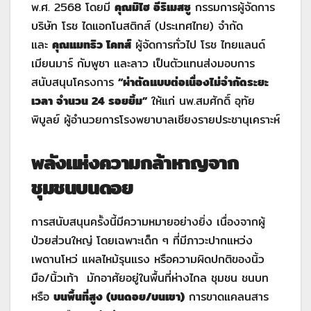
พ.ศ. 2568 โดยมี
คุณมิไฮ อีริเมสซู
กรรมการผู้จัดการ
บริษัท โรช ไดแอกโนสติกส์ (ประเทศไทย) จำกัด
และ
คุณแมทธิว โคทส์
ผู้จัดการทั่วไป โรช ไทยแลนด์
เมียนมาร์ กัมพูชา และลาว เป็นตัวแทนส่งมอบการ
สนับสนุนโครงการ
“ผ่าตัดแบบต่อเนื่องไม่จำกัดระยะ
เวลา จำนวน 24 รอยยิ้ม”
ให้แก่ นพ.สมศักดิ์ อุทัย
พิบูลย์ ผู้อำนวยการโรงพยาบาลเชียงรายประชานุเคราะห์
พลังแห่งความกล้าหาญจาก
ชุมชนบนดอย
การสนับสนุนครั้งนี้มีความหมายอย่างยิ่ง เนื่องจากผู้
ป่วยส่วนใหญ่ โดยเฉพาะเด็ก ๆ ที่มีภาวะปากแหว่ง
เพดานโหว่ แผลไหม้รุนแรง หรือความผิดปกติของนิ้ว
มือ/นิ้วเท้า มักอาศัยอยู่ในพื้นที่ห่างไกล ชุมชน ชนบท
หรือ
บนพื้นที่สูง (บนดอย/บนเขา)
การขาดแคลนสาร