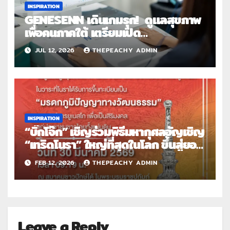
INSPIRATION
GENESENN เดินเกมรุก! ดูแลสุขภาพ
เพื่อคนภาคใต้ เตรียมเปิด
ตัว “GENESENN at CHIWI
JUL 12, 2026
THEPEACHY ADMIN
DETOX” ภูเก็ต อย่างเป็น
ทางการ 28 กรกฎาคมนี้
INSPIRATION
“บิ๊กโจ๊ก” เชิญร่วมพิธีมหากุศลอัญเชิญ
“เทริดโนรา” ใหญ่ที่สุดในโลก ขึ้นสู่ยอด
อาคารสมาคมชาวปักษ์ใต้ฯ 30 มี.ค. 69
FEB 12, 2026
THEPEACHY ADMIN
Leave a Reply