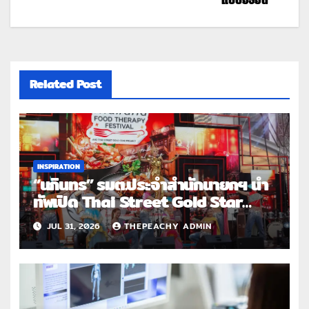
Related Post
INSPIRATION
“นภินทร” รมต.ประจำสำนักนายกฯ นำ
ทัพเปิด Thai Street Gold Star
Roadshow 3 จังหวัดต้นแบบ
JUL 31, 2026
THEPEACHY ADMIN