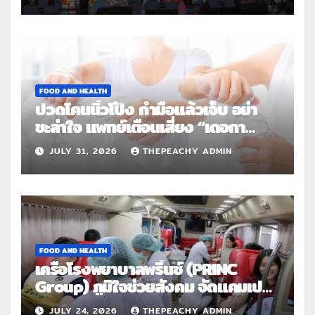
FOOD AND HEALTH
ปวดโคนนิ้วโป้ง กำมือแล้วเจ็บ อย่า
ชะล่าใจ แพทย์เตือนเสี่ยง “เดอกา
แวง” โรคปลอกหุ้มเอ็นอักเสบจากการ
JULY 31, 2026
THEPEACHY ADMIN
ใช้งานซ้ำ
FOOD AND HEALTH
เครือโรงพยาบาลพริ้นซ์ (PRINC
Group) ภูมิใจช่วยสังคม จัดแคมเปญ
ใหญ่ระดับประเทศ “PRINC ผสาน :
JULY 24, 2026
THEPEACHY ADMIN