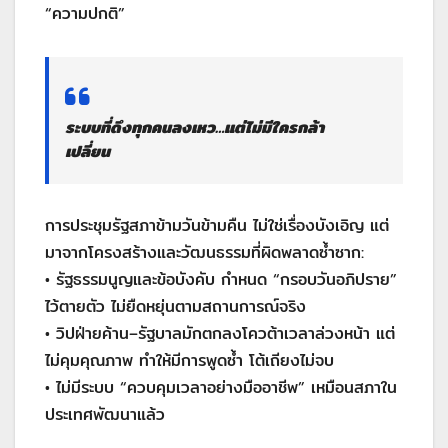
“ความปกติ”
ระบบที่ดึงทุกคนลงเหว…แต่ไม่มีใครกล้า
เปลี่ยน
การประชุมรัฐสภาข้ามวันข้ามคืน ไม่ใช่เรื่องบังเอิญ แต่
มาจากโครงสร้างและวัฒนธรรมที่ผิดพลาดซ้ำซาก:
• รัฐธรรมนูญและข้อบังคับ กำหนด “กรอบวันอภิปราย”
ไว้ตายตัว ไม่ยืดหยุ่นตามสถานการณ์จริง
• วิปฝ่ายค้าน–รัฐบาลมักตกลงโควต้าเวลาล่วงหน้า แต่
ไม่คุมคุณภาพ ทำให้มีการพูดซ้ำ โต้เถียงไม่จบ
• ไม่มีระบบ “ควบคุมเวลาอย่างมืออาชีพ” เหมือนสภาใน
ประเทศพัฒนาแล้ว