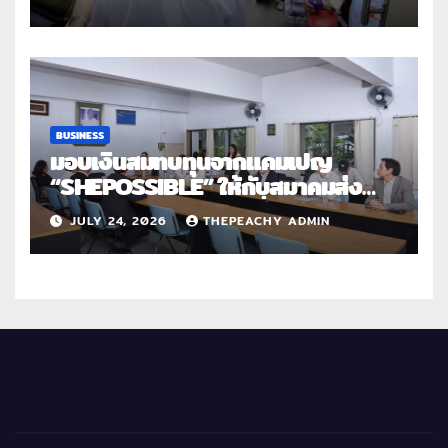
สานต่อการให้ไม่สิ้นสุด”
BUSINESS
มอบเงินสมทบทุนจากแคมเปญ
“SHEPOSSIBLE” ให้กับสมาคมส่ง
เสริมสถานภาพสตรีฯ เนื่องในวันสตรี
JULY 24, 2026
THEPEACHY ADMIN
สากล 2569