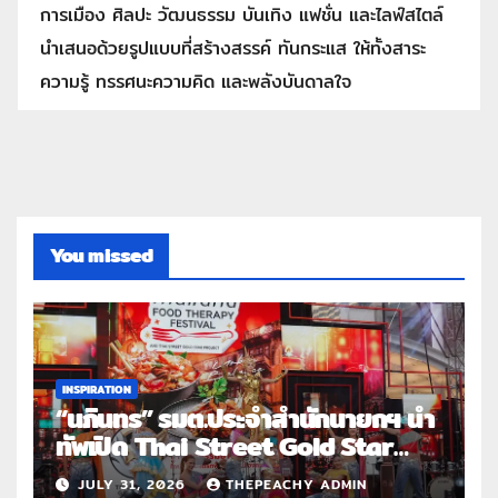
การเมือง ศิลปะ วัฒนธรรม บันเทิง แฟชั่น และไลฟ์สไตล์
นำเสนอด้วยรูปแบบที่สร้างสรรค์ ทันกระแส ให้ทั้งสาระ
ความรู้ ทรรศนะความคิด และพลังบันดาลใจ
You missed
INSPIRATION
“นภินทร” รมต.ประจำสำนักนายกฯ นำ
ทัพเปิด Thai Street Gold Star
Roadshow 3 จังหวัดต้นแบบ
JULY 31, 2026
THEPEACHY ADMIN