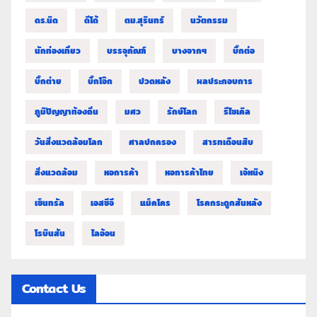
ดร.นิด
ดีโด้
ตม.สุรินทร์
นวัตกรรม
นักท่องเที่ยว
บรรจุภัณฑ์
บางจากฯ
บิ๊กต่อ
บิ๊กต่าย
บิ๊กโจ๊ก
ปวดหลัง
ผลประกอบการ
ภูมิปัญญาท้องถิ่น
มศว
รักษ์โลก
รีไซเคิล
วันสิ่งแวดล้อมโลก
ศาลปกครอง
สารทเดือนสิบ
สิ่งแวดล้อม
หอการค้า
หอการค้าไทย
เจ้หนิง
เซ็นทรัล
เอสซีจี
แม็คโคร
โรคกระดูกสันหลัง
โรบินสัน
ไลอ้อน
Contact Us