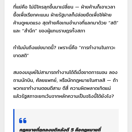
ที่แย่คือ ไม่มีใครลุกขึ้นมาเปลี่ยน — ฝ่ายค้านก็เอาเวลา
ยื้อเพื่อเรียกคะแนน ฝ่ายรัฐบาลก็ปล่อยยืดเพื่อให้ฝ่าย
ค้านดูหมดแรง สุดท้ายคือเกมอำนาจที่แลกมาด้วย “สติ”
และ “สำนึก” ของผู้แทนราษฎรทั้งสภา
ทำไมมันถึงแย่ขนาดนี้? เพราะนี่คือ “การทำงานในภาวะ
ขาดสติ”
สมองมนุษย์ไม่สามารถทำงานได้ดีเมื่อขาดการนอน ลอง
ถามนักบิน, ศัลยแพทย์, หรือนักกฎหมายในศาลสิ — ถ้า
พวกเขาทำงานตอนตีสาม ตีสี่ ความผิดพลาดเกิดแน่
แล้วรัฐสภาจะยกเว้นจากหลักความเป็นจริงนี้ได้ยังไง?
กฎหมายที่ถูกลงมติหลังตี 5 คือกฎหมายที่