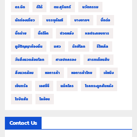
ดร.นิด
ดีโด้
ตม.สุรินทร์
นวัตกรรม
นักท่องเที่ยว
บรรจุภัณฑ์
บางจากฯ
บิ๊กต่อ
บิ๊กต่าย
บิ๊กโจ๊ก
ปวดหลัง
ผลประกอบการ
ภูมิปัญญาท้องถิ่น
มศว
รักษ์โลก
รีไซเคิล
วันสิ่งแวดล้อมโลก
ศาลปกครอง
สารทเดือนสิบ
สิ่งแวดล้อม
หอการค้า
หอการค้าไทย
เจ้หนิง
เซ็นทรัล
เอสซีจี
แม็คโคร
โรคกระดูกสันหลัง
โรบินสัน
ไลอ้อน
Contact Us