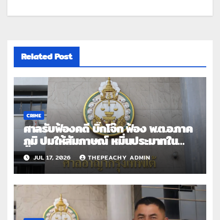
Related Post
CRIME
ศาลรับฟ้องคดี บิ๊กโจ๊ก ฟ้อง พ.ต.อ.ภาค
ภูมิ ปมให้สัมภาษณ์ หมิ่นประมาทใน
รายการ
JUL 17, 2026
THEPEACHY ADMIN