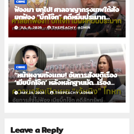
CRIME
ฟ้องมา ยกไป! ศาลอาญากรุงเทพใต้สั่ง
ยกฟ้อง “บิ๊กโจ๊ก” คดีหมิ่นประมาท
พล.ต.ต.ทินกร
JUL 8, 2026
THEPEACHY ADMIN
CRIME
“หน้าหงายทั้งแถบ! อัยการสั่งยุติเรื่อง
‘เมียบิ๊กโจ๊ก’ หลังหลักฐานมัด…เรื่อง
ร้องเรียนเจ้หนิง แค่เรื่องโกหก”
MAY 19, 2026
THEPEACHY ADMIN
Leave a Reply