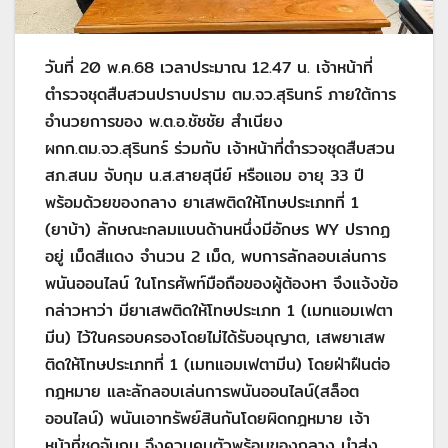
วันที่ 20 พ.ค.68 เวลาประมาณ 12.47 น. เจ้าหน้าที่
ตำรวจชุดสืบสวนปราบปราม ตม.จว.สุรินทร์ ภายใต้การ
อำนวยการของ พ.ต.อ.ชัชชัย สำเนียง
ผกก.ตม.จว.สุรินทร์ ร่วมกับ เจ้าหน้าที่ตำรวจชุดสืบสวน
สภ.สนม จับกุม น.ส.สายสุนีย์ หรือแอม อายุ 33 ปี
พร้อมด้วยของกลาง ยาเสพติดให้โทษประเภทที่ 1
(ยาบ้า) ลักษณะกลมแบนด้านหนึ่งมีอักษร WY ปรากฏ
อยู่ เม็ดสีแดง จำนวน 2 เม็ด, พบการลักลอบเล่นการ
พนันออนไลน์ ในโทรศัพท์มือถือของผู้ต้องหา จึงแจ้งข้อ
กล่าวหาว่า มียาเสพติดให้โทษประเภท 1 (เมทแอมเฟตา
มีน) ไว้ในครอบครองโดยไม่ได้รับอนุญาต, เสพยาเสพ
ติดให้โทษประเภทที่ 1 (เมทแอมเฟตามีน) โดยฝ่าฝืนต่อ
กฎหมาย และลักลอบเล่นการพนันออนไลน์(สล็อต
ออนไลน์) พนันเอาทรัพย์สินกันโดยผิดกฎหมาย เจ้า
หน้าที่ชุดจับกุม จึงควบคุมตัวพร้อมของกลาง นำส่ง