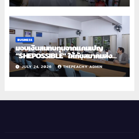
สานต่อการให้ไม่สิ้นสุด”
BUSINESS
มอบเงินสมทบทุนจากแคมเปญ
“SHEPOSSIBLE” ให้กับสมาคมส่ง
เสริมสถานภาพสตรีฯ เนื่องในวันสตรี
JULY 24, 2026
THEPEACHY ADMIN
สากล 2569