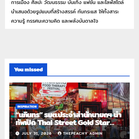
การเมือง ศิลปะ วัฒนธรรม บันเทิง แฟชั่น และไลฟ์สไตล์
นำเสนอด้วยรูปแบบที่สร้างสรรค์ ทันกระแส ให้ทั้งสาระ
ความรู้ ทรรศนะความคิด และพลังบันดาลใจ
You missed
INSPIRATION
“นภินทร” รมต.ประจำสำนักนายกฯ นำ
ทัพเปิด Thai Street Gold Star
Roadshow 3 จังหวัดต้นแบบ
JULY 31, 2026
THEPEACHY ADMIN