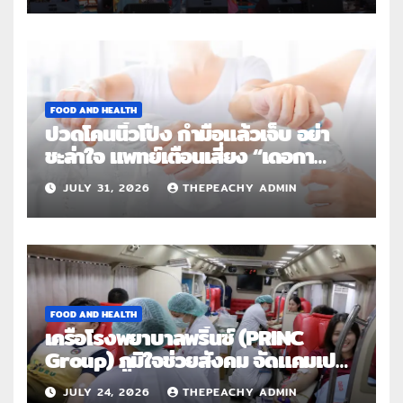
FOOD AND HEALTH
ปวดโคนนิ้วโป้ง กำมือแล้วเจ็บ อย่า
ชะล่าใจ แพทย์เตือนเสี่ยง “เดอกา
แวง” โรคปลอกหุ้มเอ็นอักเสบจากการ
JULY 31, 2026
THEPEACHY ADMIN
ใช้งานซ้ำ
FOOD AND HEALTH
เครือโรงพยาบาลพริ้นซ์ (PRINC
Group) ภูมิใจช่วยสังคม จัดแคมเปญ
ใหญ่ระดับประเทศ “PRINC ผสาน :
JULY 24, 2026
THEPEACHY ADMIN