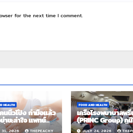
rowser for the next time I comment.
D HEALTH
FOOD AND HEALTH
นนิ้วโป้ง กำมือแล้ว
เครือโรงพยาบาลพริ้
อย่าชะล่าใจ แพทย์
(PRINC Group) ภูมิ
เสี่ยง “เดอกาแวง”
ช่วยสังคม จัดแคม
 31, 2026
THEPEACHY
JULY 24, 2026
THEP