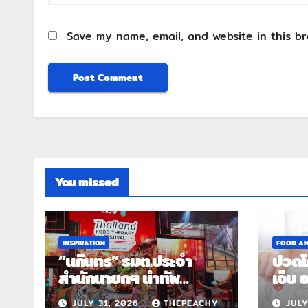
Save my name, email, and website in this b
You missed
INSPIRATION
FOOD AN
“นภินทร” รมต.ประจำ
ปวดโค
สำนักนายกฯ นำทัพ
เจ็บ 
เปิด Thai Street Gold
เตือน
JULY 31, 2026
THEPEACHY
JULY