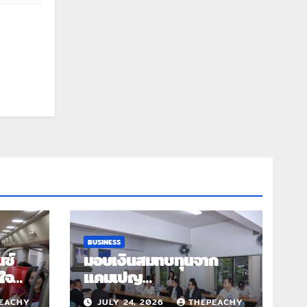
BUSINESS
นซ์
มอบเงินสมทบทุนจาก
ใจ
แคมเปญ
เปญ
“SHEPOSSIBLE” ให้กับ
EACHY
JULY 24, 2026
THEPEACHY