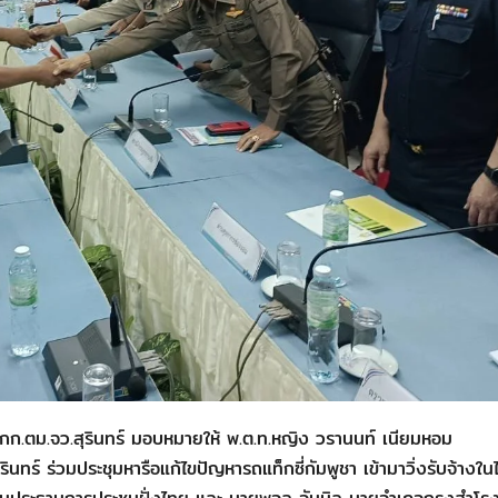
 ผกก.ตม.จว.สุรินทร์ มอบหมายให้ พ.ต.ท.หญิง วรานนท์ เนียมหอม
นทร์ ร่วมประชุมหารือแก้ไขปัญหารถแท็กซี่กัมพูชา เข้ามาวิ่งรับจ้างใ