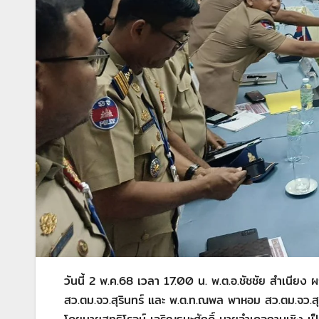
วันนี้ 2 พ.ค.68 เวลา 17.00 น. พ.ต.อ.ชัชชัย สำเนียง
สว.ตม.จว.สุรินทร์ และ พ.ต.ท.ณพล พาหอม สว.ตม.จว.สุริ