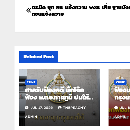
ดร.นิด บุก สน. แจ้งความ พงส. เพิ่ม ฐานบังค
ถอนแจ้งความ
Related Post
CRIME
CRIME
ศาลรับฟ้องคดี บิ๊กโจ๊ก
ฟ้อง
ฟ้อง พ.ต.อ.ภาคภูมิ ปมให้
กรุงเ
สัมภาษณ์ หมิ่นประมาทใน
“บิ๊ก
JUL 17, 2026
THEPEACHY
JUL 8
รายการ
พล.ต.
ADMIN
ADMIN