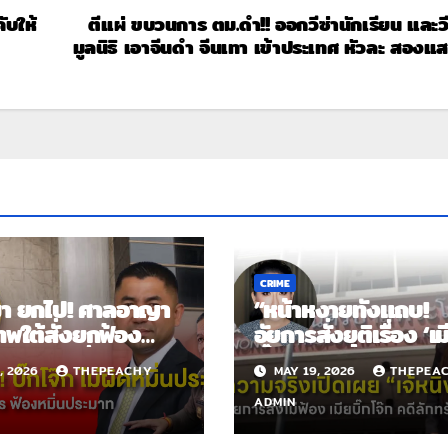
ับให้
ตีแผ่ ขบวนการ ตม.ดำ!! ออกวีซ่านักเรียน และวี
มูลนิธิ เอาจีนดำ จีนเทา เข้าประเทศ หัวละ สองแส
CRIME
มา ยกไป! ศาลอาญา
“หน้าหงายทั้งแถบ!
ทพใต้สั่งยกฟ้อง
อัยการสั่งยุติเรื่อง ‘เม
โจ๊ก” คดีหมิ่นประมาท
บิ๊กโจ๊ก’ หลังหลักฐา
, 2026
THEPEACHY
MAY 19, 2026
THEPEA
ต.ทินกร
เรื่องร้องเรียนเจ้หนิง
เรื่องโกหก”
ADMIN