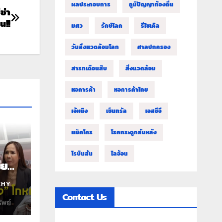
ผลประกอบการ
ภูมิปัญญาท้องถิ่น
ซ่า
น!!
มศว
รักษ์โลก
รีไซเคิล
วันสิ่งแวดล้อมโลก
ศาลปกครอง
สารทเดือนสิบ
สิ่งแวดล้อม
หอการค้า
หอการค้าไทย
เจ้หนิง
เซ็นทรัล
เอสซีจี
แม็คโคร
โรคกระดูกสันหลัง
โรบินสัน
ไลอ้อน
ีย
นมัด…
CHY
 แค่
Contact Us