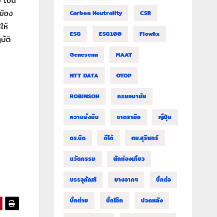
 เป็น
ข้อง
Carbon Neutrality
CSR
ให้
ESG
ESG100
Flowfix
บัติ
Genesenn
MAAT
NTT DATA
OTOP
ROBINSON
กรมอนามัย
ความยั่งยืน
ชาตรามือ
ญี่ปุ่น
ดร.นิด
ดีโด้
ตม.สุรินทร์
นวัตกรรม
นักท่องเที่ยว
บรรจุภัณฑ์
บางจากฯ
บิ๊กต่อ
บิ๊กต่าย
บิ๊กโจ๊ก
ปวดหลัง