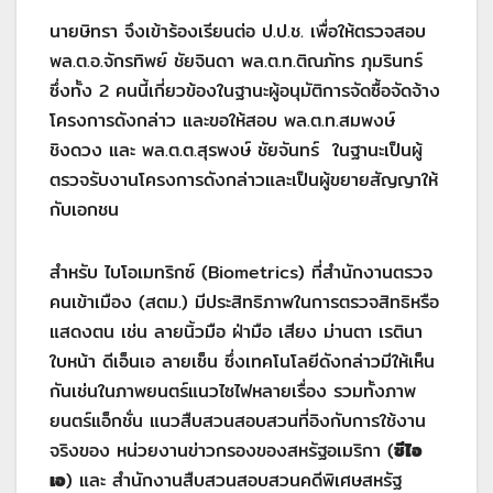
นายษิทรา จึงเข้าร้องเรียนต่อ ป.ป.ช. เพื่อให้ตรวจสอบ
พล.ต.อ.จักรทิพย์ ชัยจินดา พล.ต.ท.ติณภัทร ภุมรินทร์
ซึ่งทั้ง 2 คนนี้เกี่ยวข้องในฐานะผู้อนุมัติการจัดซื้อจัดจ้าง
โครงการดังกล่าว และขอให้สอบ พล.ต.ท.สมพงษ์
ชิงดวง และ พล.ต.ต.สุรพงษ์ ชัยจันทร์ ในฐานะเป็นผู้
ตรวจรับงานโครงการดังกล่าวและเป็นผู้ขยายสัญญาให้
กับเอกชน
สำหรับ ไบโอเมทริกซ์ (Biometrics) ที่สำนักงานตรวจ
คนเข้าเมือง (สตม.) มีประสิทธิภาพในการตรวจสิทธิหรือ
แสดงตน เช่น ลายนิ้วมือ ฝ่ามือ เสียง ม่านตา เรตินา
ใบหน้า ดีเอ็นเอ ลายเซ็น ซึ่งเทคโนโลยีดังกล่าวมีให้เห็น
กันเช่นในภาพยนตร์แนวไซไฟหลายเรื่อง รวมทั้งภาพ
ยนตร์แอ็กชั่น แนวสืบสวนสอบสวนที่อิงกับการใช้งาน
จริงของ หน่วยงานข่าวกรองของสหรัฐอเมริกา (
ซีไอ
เอ
) และ สำนักงานสืบสวนสอบสวนคดีพิเศษสหรัฐ