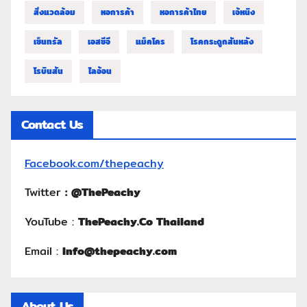
สิ่งแวดล้อม
หอการค้า
หอการค้าไทย
เจ้หนิง
เซ็นทรัล
เอสซีจี
แม็คโคร
โรคกระดูกสันหลัง
โรบินสัน
ไลอ้อน
Contact Us
Facebook.com/thepeachy
Twitter
:
@ThePeachy
YouTube :
ThePeachy.Co Thailand
Email :
Info@thepeachy.com
About Us