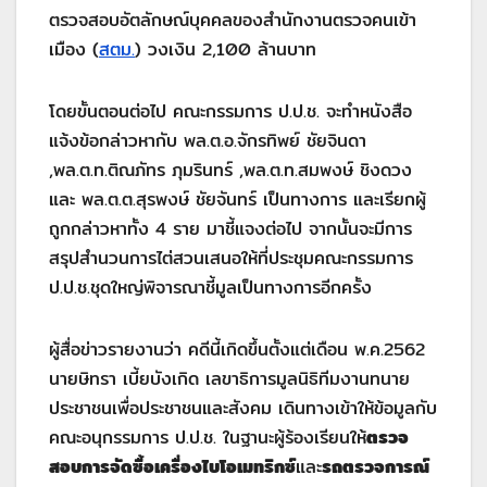
ตรวจสอบอัตลักษณ์บุคคลของสำนักงานตรวจคนเข้า
เมือง (
สตม.
) วงเงิน 2,100 ล้านบาท
โดยขั้นตอนต่อไป คณะกรรมการ ป.ป.ช. จะทำหนังสือ
แจ้งข้อกล่าวหากับ พล.ต.อ.จักรทิพย์ ชัยจินดา
,พล.ต.ท.ติณภัทร ภุมรินทร์ ,พล.ต.ท.สมพงษ์ ชิงดวง
และ พล.ต.ต.สุรพงษ์ ชัยจันทร์ เป็นทางการ และเรียกผู้
ถูกกล่าวหาทั้ง 4 ราย มาชี้แจงต่อไป จากนั้นจะมีการ
สรุปสำนวนการไต่สวนเสนอให้ที่ประชุมคณะกรรมการ
ป.ป.ช.ชุดใหญ่พิจารณาชี้มูลเป็นทางการอีกครั้ง
ผู้สื่อข่าวรายงานว่า คดีนี้เกิดขึ้นตั้งแต่เดือน พ.ค.2562
นายษิทรา เบี้ยบังเกิด เลขาธิการมูลนิธิทีมงานทนาย
ประชาชนเพื่อประชาชนและสังคม เดินทางเข้าให้ข้อมูลกับ
คณะอนุกรรมการ ป.ป.ช. ในฐานะผู้ร้องเรียนให้
ตรวจ
สอบการจัดซื้อเครื่องไบโอเมทริกซ์
และ
รถตรวจการณ์