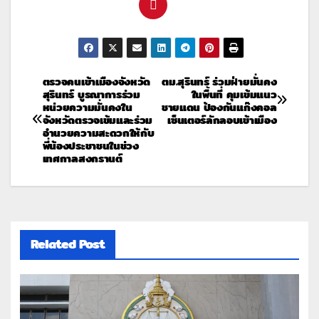
ตรวจคนเข้าเมืองจังหวัด
ตม.สุรินทร์ ร่วมฝ่ายมั่นคง
สุรินทร์ บูรณาการร่วม
ในพื้นที่ คุมเข้มแนว
หน่วยความมั่นคงใน
ชายแดน ป้องกันแก๊งคอล
จังหวัดตรวจเข้มและร่วม
เซ็นเตอร์ลักลอบเข้าเมือง
อำนวยความสะดวกให้กับ
พี่น้องประชาชนในช่วง
เทศกาลสงกรานต์
Related Post