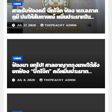
CRIME
ศาลรับฟ้องคดี บิ๊กโจ๊ก ฟ้อง พ.ต.อ.ภาค
ภูมิ ปมให้สัมภาษณ์ หมิ่นประมาทใน
รายการ
JUL 17, 2026
THEPEACHY ADMIN
CRIME
ฟ้องมา ยกไป! ศาลอาญากรุงเทพใต้สั่ง
ยกฟ้อง “บิ๊กโจ๊ก” คดีหมิ่นประมาท
พล.ต.ต.ทินกร
JUL 8, 2026
THEPEACHY ADMIN