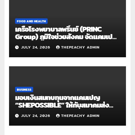
FOOD AND HEALTH
เครือโรงพยาบาลพริ้นซ์ (PRINC
Group) ภูมิใจช่วยสังคม จัดแคมเปญ
ใหญ่ระดับประเทศ “PRINC ผสาน :
JULY 24, 2026
THEPEACHY ADMIN
สานต่อการให้ไม่สิ้นสุด”
BUSINESS
มอบเงินสมทบทุนจากแคมเปญ
“SHEPOSSIBLE” ให้กับสมาคมส่ง
เสริมสถานภาพสตรีฯ เนื่องในวันสตรี
JULY 24, 2026
THEPEACHY ADMIN
สากล 2569