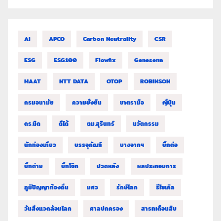
AI
APCO
Carbon Neutrality
CSR
ESG
ESG100
Flowfix
Genesenn
MAAT
NTT DATA
OTOP
ROBINSON
กรมอนามัย
ความยั่งยืน
ชาตรามือ
ญี่ปุ่น
ดร.นิด
ดีโด้
ตม.สุรินทร์
นวัตกรรม
นักท่องเที่ยว
บรรจุภัณฑ์
บางจากฯ
บิ๊กต่อ
บิ๊กต่าย
บิ๊กโจ๊ก
ปวดหลัง
ผลประกอบการ
ภูมิปัญญาท้องถิ่น
มศว
รักษ์โลก
รีไซเคิล
วันสิ่งแวดล้อมโลก
ศาลปกครอง
สารทเดือนสิบ