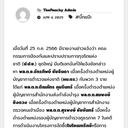
By
ThePeachy Admin
#บิ๊กแปีะ
APR 4, 2025
เมื่อวันที่ 25 ก.ค. 2566 มีรายงานข่าวแจ้งว่า คณะ
กรรมการป้องกันและปราบปรามการทุจริตแห่ง
ชาติ (
ป.ป.ช.
) ชุดใหญ่ มีมติเอกฉันท์ให้แจ้งข้อกล่าว
หา
พล.ต.อ.จักรทิพย์ ชัยจินดา
เมื่อครั้งดำรงตำแหน่งผู้
บัญชาการตำรวจแห่งชาติ (
ผบ.ตร.
) กับพวก 3 ราย
ได้แก่
พล.ต.ท.ติณภัทร ภุมรินทร์
เมื่อครั้งดำรงตำแหน่ง
ผู้บัญชาการสำนักงานส่งกำลังบำรุง
พล.ต.ท.สมพงษ์
ชิงดวง
เมื่อครั้งดำรงตำแหน่งผู้บัญชาการสำนักงาน
ตรวจคนเข้าเมือง
พล.ต.ต.สุรพงษ์ ชัยจันทร์
เมื่อครั้ง
ดำรงตำแหน่งรองผู้บัญชาการตำรวจภูธรภาค 7 ในคดี
การดำเนินงานโครงการจัดซื้อ
ไบโอเมทริกซ์
หรือการ