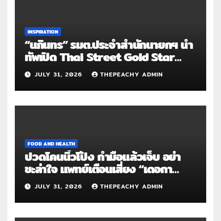
INSPIRATION
“นภินทร” รมต.ประจำสำนักนายกฯ นำ
ทัพเปิด Thai Street Gold Star
Roadshow 3 จังหวัดต้นแบบ
JULY 31, 2026
THEPEACHY ADMIN
FOOD AND HEALTH
ปวดโคนนิ้วโป้ง กำมือแล้วเจ็บ อย่า
ชะล่าใจ แพทย์เตือนเสี่ยง “เดอกา
แวง” โรคปลอกหุ้มเอ็นอักเสบจากการ
JULY 31, 2026
THEPEACHY ADMIN
ใช้งานซ้ำ