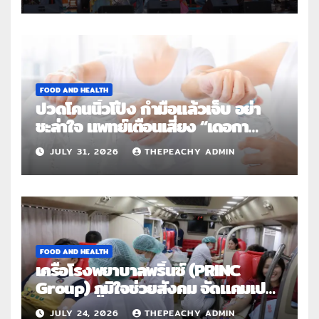
FOOD AND HEALTH
ปวดโคนนิ้วโป้ง กำมือแล้วเจ็บ อย่า
ชะล่าใจ แพทย์เตือนเสี่ยง “เดอกา
แวง” โรคปลอกหุ้มเอ็นอักเสบจากการ
JULY 31, 2026
THEPEACHY ADMIN
ใช้งานซ้ำ
FOOD AND HEALTH
เครือโรงพยาบาลพริ้นซ์ (PRINC
Group) ภูมิใจช่วยสังคม จัดแคมเปญ
ใหญ่ระดับประเทศ “PRINC ผสาน :
JULY 24, 2026
THEPEACHY ADMIN