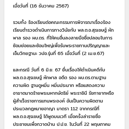
เมื่อวันที่ (16 ธันวาคม 2567)
รวมทั้ง ร้องเรียนต่อคณะกรรมการพิจารณาเรื่องร้อง
เรียนตำรวจดำเนินการทางวินัยกับ พล.ต.อ.สุรเชษฐ์ หัก
พาล รอง ผบ.ตร. ที่ให้คนอื่นลงลายมือชื่อปลอมในการ
ซ้อมย่อยและซ้อมใหญ่เพื่อรับพระราชทานปริญญาและ
เข็มวิทยฐานะ วปอ.รุ่นที่ 65 เมื่อวันที่ (2 เม.ย.67)
และกรณี วันที่ 6 มิ.ย. 67 ยื่นเรื่องให้ดำเนินคดีกับ
พล.ต.อ.สุรเชษฐ์ หักพาล อดีต รอง ผบ.ตร.ตามฐาน
ความผิด ฐานดูหมิ่น หมิ่นประมาท หรือแสดงความ
อาฆาตมาดร้ายพระมหากษัตริย์ พระราชินี รัชทายาทหรือ
ผู้สำเร็จราชการแทนพระองค์ อันเป็นความผิดตาม
ประมวลกฎหมายอาญา มาตรา 112 จากกรณีที่
พล.ต.อ.สุรเชษฐ์ ได้พูดบนเวที เมื่อครั้งล่ารายชื่อ
ประชาชนเพื่อกวาดบ้าน ป.ป.ช. ในวันที่ 22 พฤษภาคม