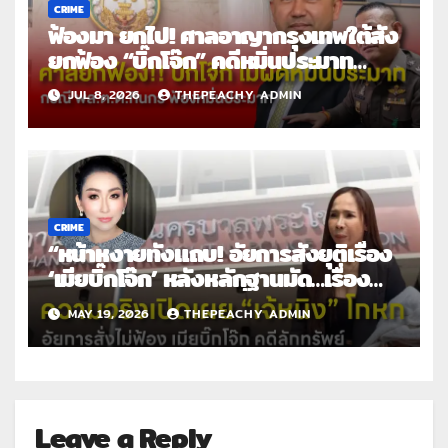
CRIME
ฟ้องมา ยกไป! ศาลอาญากรุงเทพใต้สั่ง
ยกฟ้อง “บิ๊กโจ๊ก” คดีหมิ่นประมาท
พล.ต.ต.ทินกร
JUL 8, 2026
THEPEACHY ADMIN
CRIME
“หน้าหงายทั้งแถบ! อัยการสั่งยุติเรื่อง
‘เมียบิ๊กโจ๊ก’ หลังหลักฐานมัด…เรื่อง
ร้องเรียนเจ้หนิง แค่เรื่องโกหก”
MAY 19, 2026
THEPEACHY ADMIN
Leave a Reply