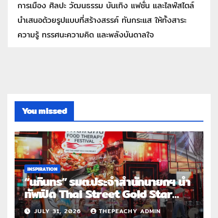
การเมือง ศิลปะ วัฒนธรรม บันเทิง แฟชั่น และไลฟ์สไตล์
นำเสนอด้วยรูปแบบที่สร้างสรรค์ ทันกระแส ให้ทั้งสาระ
ความรู้ ทรรศนะความคิด และพลังบันดาลใจ
You missed
INSPIRATION
“นภินทร” รมต.ประจำสำนักนายกฯ นำ
ทัพเปิด Thai Street Gold Star
Roadshow 3 จังหวัดต้นแบบ
JULY 31, 2026
THEPEACHY ADMIN