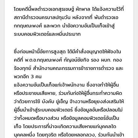
โดยคดีนี้พลตำรวจเอกสุรเชษฐ์ หักพาล ได้แจ้งความไว้ที่
สถานีตำรวจนครบาลปทุมวัน หลังจากที่ พันตำรวจเอ
กกฤษณะพงศ์ และพวก นำข้อความอันเป็นเท็จเข้าสู่
ระบบคอมพิวเตอร์และหมิ่นประมาท
ซึ่งก่อนหน้านี้อัยการสูงสุด ได้มีคำสั่งอนุญาตให้ฟ้องใน
คดีที่ พ.ต.อ.กฤษณะพงศ์ กัญจน์ชัยกิจ รอง ผบก. กอง
ร้องทุกข์ สำนักงานคณะกรรมการข้าราชการตำรวจ และ
พวกอีก 3 คน
แจ้งความอันเป็นเท็จแก่เจ้าพนักงาน ซึ่งอาจทำให้ผู้อื่น
หรือประชาชนเสียหาย, ร่วมกันก่อให้ผู้อื่นกระทำความผิด
ว่าด้วยการใช้ บังคับ ขู่เข็ญ จ้างวานหรือยุยงส่งเสริมให้
ผู้อื่นนำเข้าสู่ระบบคอมพิวเตอร์ ซึ่งข้อมูลอันหรือปลอมไม่
ว่าทั้งหมดหรือบางส่วน หรือข้อมูลคอมพิวเตอร์อันเป็น
เท็จ โดยประการที่น่าจะเกิดความเสียหายแก่บุคคลใด
บุคคลหนึ่ง โดยทุจริต หรือโดยหลอกลวง, ร่วมกันนำเข้า