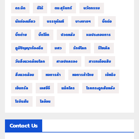
ดร.นิด
ดีโด้
ตม.สุรินทร์
นวัตกรรม
นักท่องเที่ยว
บรรจุภัณฑ์
บางจากฯ
บิ๊กต่อ
บิ๊กต่าย
บิ๊กโจ๊ก
ปวดหลัง
ผลประกอบการ
ภูมิปัญญาท้องถิ่น
มศว
รักษ์โลก
รีไซเคิล
วันสิ่งแวดล้อมโลก
ศาลปกครอง
สารทเดือนสิบ
สิ่งแวดล้อม
หอการค้า
หอการค้าไทย
เจ้หนิง
เซ็นทรัล
เอสซีจี
แม็คโคร
โรคกระดูกสันหลัง
โรบินสัน
ไลอ้อน
Contact Us