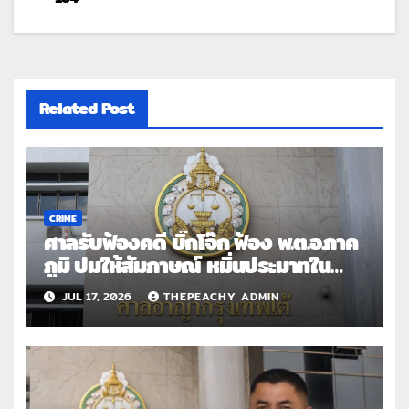
Related Post
CRIME
ศาลรับฟ้องคดี บิ๊กโจ๊ก ฟ้อง พ.ต.อ.ภาค
ภูมิ ปมให้สัมภาษณ์ หมิ่นประมาทใน
รายการ
JUL 17, 2026
THEPEACHY ADMIN