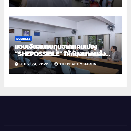
สานต่อการให้ไม่สิ้นสุด”
BUSINESS
มอบเงินสมทบทุนจากแคมเปญ
“SHEPOSSIBLE” ให้กับสมาคมส่ง
เสริมสถานภาพสตรีฯ เนื่องในวันสตรี
JULY 24, 2026
THEPEACHY ADMIN
สากล 2569