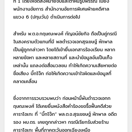
ที่ 1 โดยให้จัดส่งหมายจับและตำหนิรูปพรรณ ไปยัง
พนักงานอัยการ สำนักงานอัยการพิเศษฝ่ายคดีศาล
แขวง 6 (ปทุมวัน) ดำเนินการต่อไป
สำหรับ พ.ต.อ.กฤษณะพงศ์ กัญจน์ชัยกิจ ถือเป็นคู่กรณี
ในสงครามตัวแทนที่มี พลตำรวจเอกสุรเชษฐ์ หักพาล
เป็นผู้ถูกกล่าวหา โดยได้เข้ายื่นเอกสารร้องเรียน หลาก
หลายข้อหา และหลายสถานที่ และนำข้อมูลอันเป็นเท็จ
เหล่านั้น แถลงต่อสื่อมวลชน ทำให้เกิดความเสียหายต่อ
ชื่อเสียง บิ๊กโจ๊ก ก่อให้เกิดความเข้าใจผิดและข้อมูลที่
คลาดเคลื่อน
ซึ่งจากการรวบรวมพบว่า ก่อนหน้านี้พันตำรวจเอกก
ฤษณะพงศ์ ได้เคยยื่นหนังสือคำร้องขอรื้อฟื้นคดีส่วย
คาราโอเกะ ที่ “บิ๊กโจ๊ก” พล.ต.อ.สุรเชชษฐ์ หักพาล อดีต
รอง ผบ.ตร. เคยถูกกล่าวหา กรณีเรียกรับส่วยร้าน
คาราโอเกะ พื้นที่ภาคตะวันออกเฉียงเหนือ