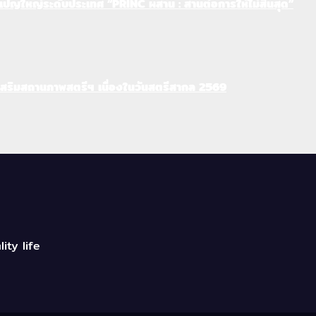
เปญใหญ่ระดับประเทศ “PRINC ผสาน : สานต่อการให้ไม่สิ้นสุด”
ริมสถานภาพสตรีฯ เนื่องในวันสตรีสากล 2569
ity life