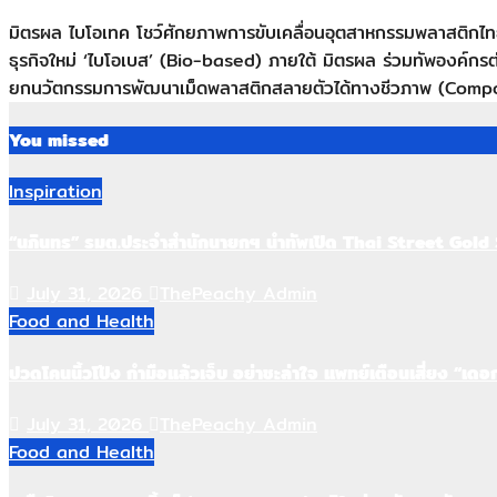
มิตรผล ไบโอเทค โชว์ศักยภาพการขับเคลื่อนอุตสาหกรรมพลาสติกไ
ธุรกิจใหม่ ‘ไบโอเบส’ (Bio-based) ภายใต้ มิตรผล ร่วมทัพองค
ยกนวัตกรรมการพัฒนาเม็ดพลาสติกสลายตัวได้ทางชีวภาพ (Compo
You missed
Inspiration
“นภินทร” รมต.ประจำสำนักนายกฯ นำทัพเปิด Thai Street Gold
July 31, 2026
ThePeachy Admin
Food and Health
ปวดโคนนิ้วโป้ง กำมือแล้วเจ็บ อย่าชะล่าใจ แพทย์เตือนเสี่ยง “เ
July 31, 2026
ThePeachy Admin
Food and Health