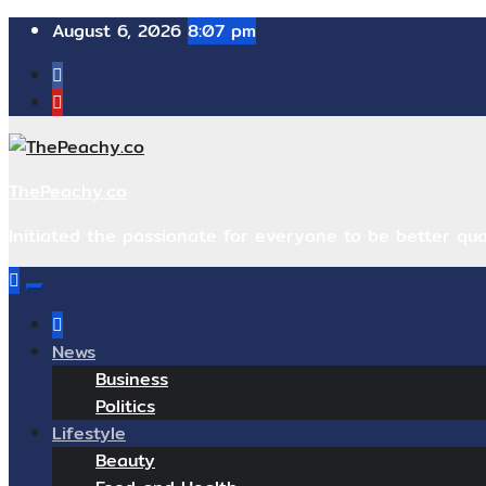
Skip
August 6, 2026
8:07 pm
to
content
ThePeachy.co
Initiated the passionate for everyone to be better qual
News
Business
Politics
Lifestyle
Beauty