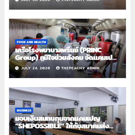
ใช้งานซ้ำ
FOOD AND HEALTH
เครือโรงพยาบาลพริ้นซ์ (PRINC
Group) ภูมิใจช่วยสังคม จัดแคมเปญ
ใหญ่ระดับประเทศ “PRINC ผสาน :
JULY 24, 2026
THEPEACHY ADMIN
สานต่อการให้ไม่สิ้นสุด”
BUSINESS
มอบเงินสมทบทุนจากแคมเปญ
“SHEPOSSIBLE” ให้กับสมาคมส่ง
เสริมสถานภาพสตรีฯ เนื่องในวันสตรี