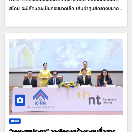
สโคป จะมีลักษณะเป็นท่อขนาดเล็ก เส้นผ่าศูนย์กลางขนาด…
NEWS
“เคหะสุขประชา” วางโครงสร้างระบบสื่อสาร