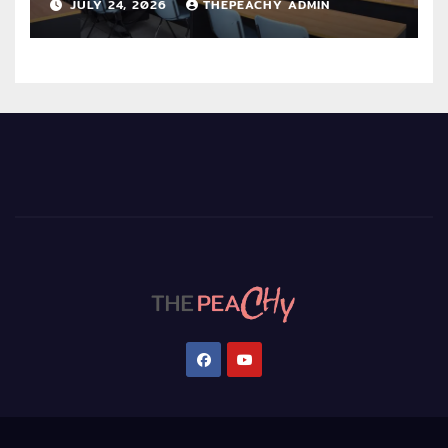
JULY 24, 2026
THEPEACHY ADMIN
สากล 2569