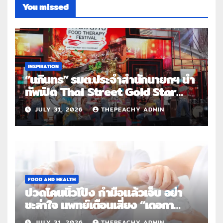
You missed
INSPIRATION
“นภินทร” รมต.ประจำสำนักนายกฯ นำ
ทัพเปิด Thai Street Gold Star
Roadshow 3 จังหวัดต้นแบบ
JULY 31, 2026
THEPEACHY ADMIN
FOOD AND HEALTH
ปวดโคนนิ้วโป้ง กำมือแล้วเจ็บ อย่า
ชะล่าใจ แพทย์เตือนเสี่ยง “เดอกา
แวง” โรคปลอกหุ้มเอ็นอักเสบจากการ
JULY 31, 2026
THEPEACHY ADMIN