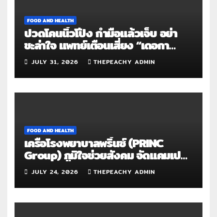
FOOD AND HEALTH
ปวดโคนนิ้วโป้ง กำมือแล้วเจ็บ อย่า
ชะล่าใจ แพทย์เตือนเสี่ยง “เดอกา
แวง” โรคปลอกหุ้มเอ็นอักเสบจากการ
JULY 31, 2026
THEPEACHY ADMIN
ใช้งานซ้ำ
FOOD AND HEALTH
เครือโรงพยาบาลพริ้นซ์ (PRINC
Group) ภูมิใจช่วยสังคม จัดแคมเปญ
ใหญ่ระดับประเทศ “PRINC ผสาน :
JULY 24, 2026
THEPEACHY ADMIN
สานต่อการให้ไม่สิ้นสุด”