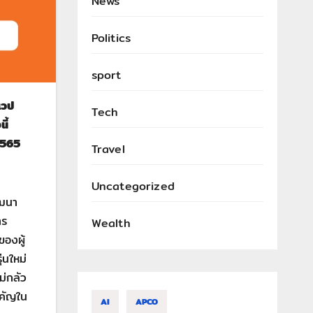
News
Politics
sport
เวป
Tech
ี้
 2565
Travel
Uncategorized
ัฒนา
าร
Wealth
องผู้
่นใหม่
ม่กลัว
ำคัญใน
AI
APCO