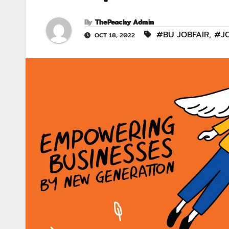
By
ThePeachy Admin
#BU JOBFAIR
,
#J
OCT 18, 2022