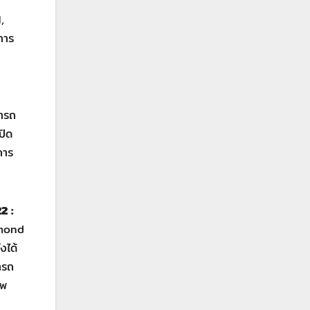
,
การ
มารถ
ปิด
การ
2 :
amond
งได้
ารถ
ทพ