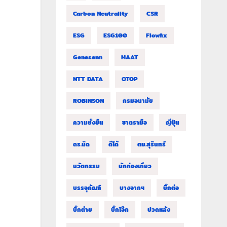
Carbon Neutrality
CSR
ESG
ESG100
Flowfix
Genesenn
MAAT
NTT DATA
OTOP
ROBINSON
กรมอนามัย
ความยั่งยืน
ชาตรามือ
ญี่ปุ่น
ดร.นิด
ดีโด้
ตม.สุรินทร์
นวัตกรรม
นักท่องเที่ยว
บรรจุภัณฑ์
บางจากฯ
บิ๊กต่อ
บิ๊กต่าย
บิ๊กโจ๊ก
ปวดหลัง