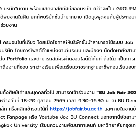
บริษัทในงาน พร้อมแสดงวิสัยทัศน์ของบริษัท ไม่ว่าจะเป็น GROUPM
้ได้พบงานในฝัน ยกทัพบริษัทชั้นนำมากมาย เปิดบูธพูดคุยกับผู้ประกอบ
ปร่วมงาน
 ครบจบในที่เดียว โดยเปิดโอกาสให้บริษัทชั้นนำสามารถใช้ระบบ Job
ในบริษัท โดยการโพสต์ตำแหน่งงานในระบบ และน้องๆ นักศึกษายังสา
ส่ง Portfolio และสามารถสมัครผ่านออนไลน์ได้ทันที ถือได้ว่าเป็นการเ
ถึงงานที่ชอบ ระหว่างเรียนเพื่อเตรียมวางรากฐานอาชีพก่อนเรียนจบ
วมทั้งศิษย์เก่าและบุคคลทั่วไป สามารถเข้าร่วมงาน
“
BU Job Fair 202
ะหว่างวันที่ 18-20 ตุลาคม 2565 เวลา 9.30-16.30 น. ณ BU Di
ก หรือคลิกเข้าร่วมได้ที่
https://jobfair.bu.ac.th
และภายในงานยั
nnect Fanpage หรือ Youtube ช่อง BU Connect นอกจากนี้ยังสาม
 Bangkok University เรียนควบงานพัฒนาทาเลนท์ มหาวิทยาลัยกรุงเ