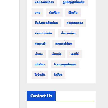
ผลประกอบการ
ภูมิปัญญาท้องถิ่น
มศว
รักษ์โลก
รีไซเคิล
วันสิ่งแวดล้อมโลก
ศาลปกครอง
สารทเดือนสิบ
สิ่งแวดล้อม
หอการค้า
หอการค้าไทย
เจ้หนิง
เซ็นทรัล
เอสซีจี
แม็คโคร
โรคกระดูกสันหลัง
โรบินสัน
ไลอ้อน
Contact Us