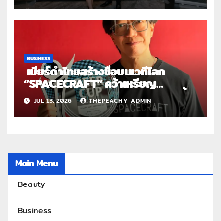
ยุคดิจิทัล
BUSINESS
เบียร์ดำไทยสร้างชื่อบนเวทีโลก
“SPACECRAFT” คว้าเหรียญ
เงิน World Beer Cup 2026 ตอกย้ำ
JUL 13, 2026
THEPEACHY ADMIN
ศักยภาพผู้ผลิตคราฟต์ไทยในระดับ
สากล
Main Menu
Beauty
Business