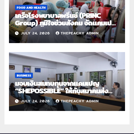
FOOD AND HEALTH
เครือโรงพยาบาลพริ้นซ์ (PRINC
Group) ภูมิใจช่วยสังคม จัดแคมเปญ
ใหญ่ระดับประเทศ “PRINC ผสาน :
JULY 24, 2026
THEPEACHY ADMIN
สานต่อการให้ไม่สิ้นสุด”
BUSINESS
มอบเงินสมทบทุนจากแคมเปญ
“SHEPOSSIBLE” ให้กับสมาคมส่ง
เสริมสถานภาพสตรีฯ เนื่องในวันสตรี
JULY 24, 2026
THEPEACHY ADMIN
สากล 2569