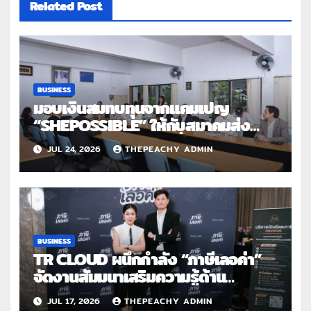
Related Post
BUSINESS
มอบเงินสมทบทุนจากแคมเปญ
“SHEPOSSIBLE” ให้กับสมาคมส่ง
เสริมสถานภาพสตรีฯ เนื่องในวันสตรี
JUL 24, 2026
THEPEACHY ADMIN
สากล 2569
BUSINESS
TR CLOUD ผนึกกำลัง “ภาษีเลอค่า”
จัดงานสัมมนาเสริมความรู้ด้าน
บัญชี และภาษีสำหรับครีเอเตอร์ไทยใน
JUL 17, 2026
THEPEACHY ADMIN