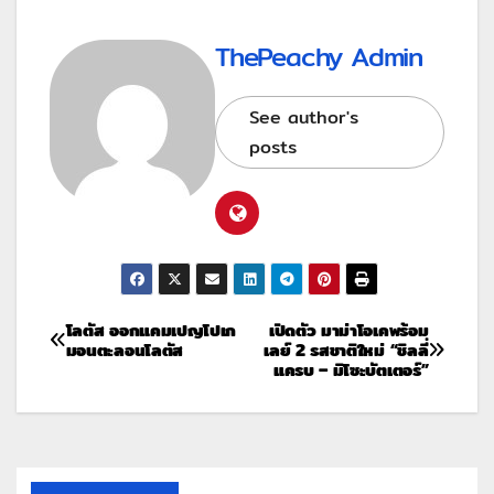
ThePeachy Admin
See author's
posts
โลตัส ออกแคมเปญโปเก
เปิดตัว มาม่าโอเคพร้อม
มอนตะลอนโลตัส
เลย์ 2 รสชาติใหม่ “ชิลลี่
แครบ – มิโซะบัตเตอร์”