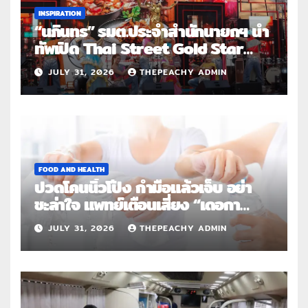
INSPIRATION
“นภินทร” รมต.ประจำสำนักนายกฯ นำ
ทัพเปิด Thai Street Gold Star
Roadshow 3 จังหวัดต้นแบบ
JULY 31, 2026
THEPEACHY ADMIN
FOOD AND HEALTH
ปวดโคนนิ้วโป้ง กำมือแล้วเจ็บ อย่า
ชะล่าใจ แพทย์เตือนเสี่ยง “เดอกา
แวง” โรคปลอกหุ้มเอ็นอักเสบจากการ
JULY 31, 2026
THEPEACHY ADMIN
ใช้งานซ้ำ