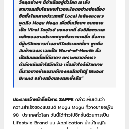
วิกฤตต่างๆ ที่ดำเนินอยู่ทั่วโลก เรายัง
สามารถเติบโตแบบก้าวกระโดดอย่างต่อเนื่อง
อีกทั้งในหลายประเทศมี Local Influencers
พูดถึง Mogu Mogu เพิ่มขึ้นเรื่อยๆ จนกลาย
เป็น Viral ในยุโรป นอกจากนี้ ยังมีสื่อกระแส
หลักของบางประเทศพูดถึงเรามากขึ้น ซึ่งการ
มีผู้บริโภคชาวต่างชาติในประเทศนั้นๆ พูดถึง
สินค้าของเราจนเป็น Word-of-Mouth ถือ
เป็นโมเมนตั้มที่ดีมากๆ เพราะหมายถึงเรา
กำลังขยับเข้าไปอีกก้าว เพื่อเข้าใกล้เป้าหมาย
ที่เราอยากนำแบรนด์ของคนไทยไปสู่ Global
Brand อย่างแข็งแรงและยั่งยืน
”
ประธานเจ้าหน้าที่บริหาร
SAPPE
กล่าวเพิ่มเติมว่า
ความสำเร็จของแบรนด์ Mogu Mogu ที่วางขายอยู่ใน
98 ประเทศทั่วโลก วันนี้ได้ก้าวไปอีกขั้นด้วยการเป็น
Lifestyle Brand บน Application ยักษ์ใหญ่ใน