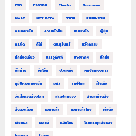
ESG
ESG100
Flowfix
Genesenn
MAAT
NTT DATA
OTOP
ROBINSON
กรมอนามัย
ความยั่งยืน
ชาตรามือ
ญี่ปุ่น
ดร.นิด
ดีโด้
ตม.สุรินทร์
นวัตกรรม
นักท่องเที่ยว
บรรจุภัณฑ์
บางจากฯ
บิ๊กต่อ
บิ๊กต่าย
บิ๊กโจ๊ก
ปวดหลัง
ผลประกอบการ
ภูมิปัญญาท้องถิ่น
มศว
รักษ์โลก
รีไซเคิล
วันสิ่งแวดล้อมโลก
ศาลปกครอง
สารทเดือนสิบ
สิ่งแวดล้อม
หอการค้า
หอการค้าไทย
เจ้หนิง
เซ็นทรัล
เอสซีจี
แม็คโคร
โรคกระดูกสันหลัง
โรบินสัน
ไลอ้อน