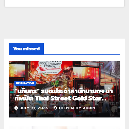
You missed
INSPIRATION
“นภินทร” รมต.ประจำสำนักนายกฯ นำ
ทัพเปิด Thai Street Gold Star
Roadshow 3 จังหวัดต้นแบบ
JULY 31, 2026
THEPEACHY ADMIN