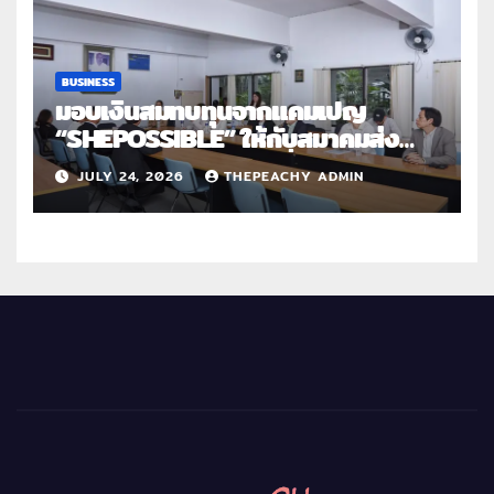
BUSINESS
มอบเงินสมทบทุนจากแคมเปญ
“SHEPOSSIBLE” ให้กับสมาคมส่ง
เสริมสถานภาพสตรีฯ เนื่องในวันสตรี
JULY 24, 2026
THEPEACHY ADMIN
สากล 2569