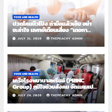
FOOD AND HEALTH
ปวดโคนนิ้วโป้ง กำมือแล้วเจ็บ อย่า
ชะล่าใจ แพทย์เตือนเสี่ยง “เดอกา
แวง” โรคปลอกหุ้มเอ็นอักเสบจากการ
JULY 31, 2026
THEPEACHY ADMIN
ใช้งานซ้ำ
FOOD AND HEALTH
เครือโรงพยาบาลพริ้นซ์ (PRINC
Group) ภูมิใจช่วยสังคม จัดแคมเปญ
ใหญ่ระดับประเทศ “PRINC ผสาน :
JULY 24, 2026
THEPEACHY ADMIN
สานต่อการให้ไม่สิ้นสุด”