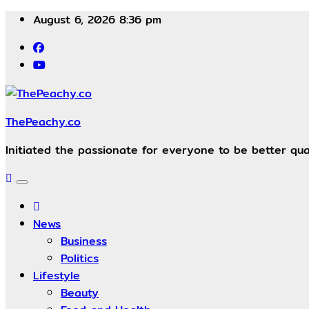
Skip
August 6, 2026
8:36 pm
to
content
ThePeachy.co
Initiated the passionate for everyone to be better qual
News
Business
Politics
Lifestyle
Beauty