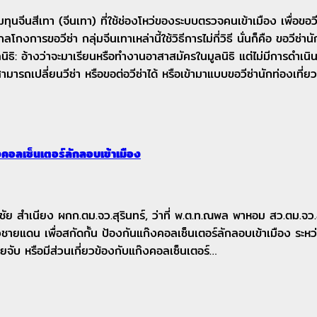
สีเทา (จีนเทา) ที่ใช้ช่องโหว่ของระบบตรวจคนเข้าเมือง เพื่อขอวีซ่าใ
กงการขอวีซ่า กลุ่มจีนเทาเหล่านี้ใช้วิธีการไม่กี่วิธี นั่นก็คือ ขอวีซ
ธิ: อ้างว่าจะมาเรียนหรือทำงานอาสาสมัครในมูลนิธิ แต่ไม่มีการดำเนินกิ
ารถเปลี่ยนวีซ่า หรือขอต่อวีซ่าได้ หรือเข้ามาแบบขอวีซ่านักท่องเที่ย
๊งคอลเซ็นเตอร์ลักลอบเข้าเมือง
ำเนียง ผกก.ตม.จว.สุรินทร์, ว่าที่ พ.ต.ท.ณพล พาหอม สว.ตม.จว.สุริน
ยแดน เพื่อสกัดกั้น ป้องกันแก๊งคอลเซ็นเตอร์ลักลอบเข้าเมือง ระ
จับ หรือมีส่วนเกี่ยวข้องกับแก๊งคอลเซ็นเตอร์…