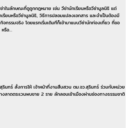
นลักษณะที่ดูถูกกฎหมาย เช่น วีซ่านักเรียนหรือวีซ่ามูลนิธิ แต่
่านักเรียนหรือวีซ่ามูลนิธิ, วิธีการปลอมแปลงเอกสาร และจำเป็นต้องมี
จกรรมจริง โดยแรกเริ่มเดิมทีก็เข้ามาแบบวีซ่านักท่องเที่ยว ที่ขอ
ว หรือ…
ทร์ สั่งการให้ เจ้าหน้าที่งานสืบสวน ตม.จว.สุรินทร์ ร่วมกับหน่วย
หว่างลาดตระเวนพบชาย 2 ราย ลักลอบเข้าเมืองผ่านช่องทางธรรมชาติ